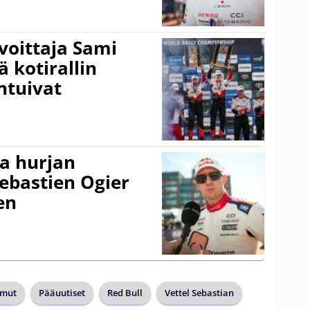
voittaja Sami
ä kotirallin
ntuivat
a hurjan
ebastien Ogier
en
lmut
Pääuutiset
Red Bull
Vettel Sebastian