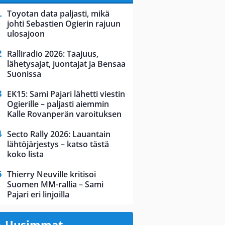
Toyotan data paljasti, mikä
johti Sebastien Ogierin rajuun
ulosajoon
Ralliradio 2026: Taajuus,
lähetysajat, juontajat ja Bensaa
Suonissa
EK15: Sami Pajari lähetti viestin
Ogierille – paljasti aiemmin
Kalle Rovanperän varoituksen
Secto Rally 2026: Lauantain
lähtöjärjestys – katso tästä
koko lista
Thierry Neuville kritisoi
Suomen MM-rallia – Sami
Pajari eri linjoilla
Uusimmat