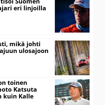
itisoi Suomen
ari eri linjoilla
ti, mikä johti
rajuun ulosajoon
on toinen
amoto Katsuta
 kuin Kalle