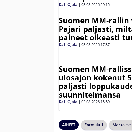
Kati Ojala
|
03.08.2026
20:15
Suomen MM-rallin 
Pajari paljasti, milt
paineet oikeasti tu
Kati Ojala
|
03.08.2026
17:37
Suomen MM-ralliss
ulosajon kokenut S
paljasti loppukaud
suunnitelmansa
Kati Ojala
|
03.08.2026
15:59
AIHEET
Formula 1
Marko He