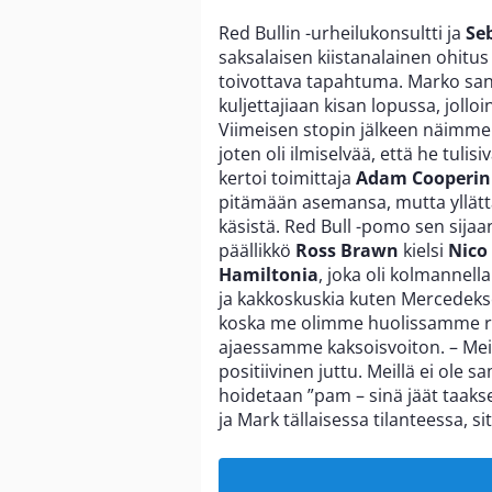
Red Bullin -urheilukonsultti ja
Se
saksalaisen kiistanalainen ohitu
toivottava tapahtuma. Marko sano
kuljettajiaan kisan lopussa, jollo
Viimeisen stopin jälkeen näimme 
joten oli ilmiselvää, että he tuli
kertoi toimittaja
Adam Cooperin
pitämään asemansa, mutta yllättäen
käsistä. Red Bull -pomo sen sijaan
päällikkö
Ross Brawn
kielsi
Nico
Hamiltonia
, joka oli kolmannella
ja kakkoskuskia kuten Mercedeksel
koska me olimme huolissamme re
ajaessamme kaksoisvoiton. – Meid
positiivinen juttu. Meillä ei ole 
hoidetaan ”pam – sinä jäät taakse
ja Mark tällaisessa tilanteessa, si