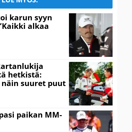
toi karun syyn
”Kaikki alkaa
kartanlukija
ä hetkistä:
a näin suuret puut
ppasi paikan MM-