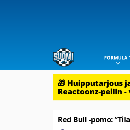
FORMULA 
🎁 Huipputarjous 
Reactoonz-peliin - 
Red Bull -pomo: ”Tila