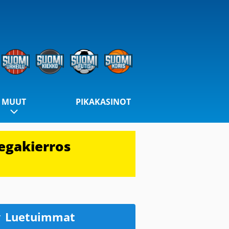
MUUT
PIKAKASINOT
egakierros
Luetuimmat