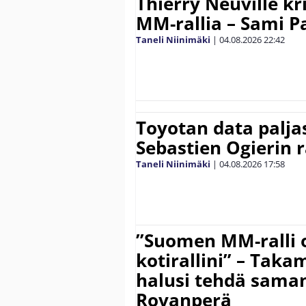
Thierry Neuville kr
MM-rallia – Sami Paj
Taneli Niinimäki
|
04.08.2026
22:42
Toyotan data paljas
Sebastien Ogierin 
Taneli Niinimäki
|
04.08.2026
17:58
”Suomen MM-ralli 
kotirallini” – Tak
halusi tehdä saman
Rovanperä