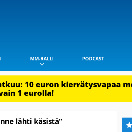
1
MM-RALLI
PODCAST
jatkuu: 10 euron kierrätysvapaa m
vain 1 eurolla!
nne lähti käsistä”