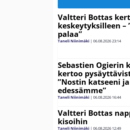
Valtteri Bottas ker
keskeytyksilleen – 
palaa”
Taneli Niinimäki
|
06.08.2026
23:14
Sebastien Ogierin 
kertoo pysäyttävist
”Nostin katseeni j
edessämme”
Taneli Niinimäki
|
06.08.2026
16:44
Valtteri Bottas na
kisoihin
Taneli Niinimäki
|
06.08.2026
12:49