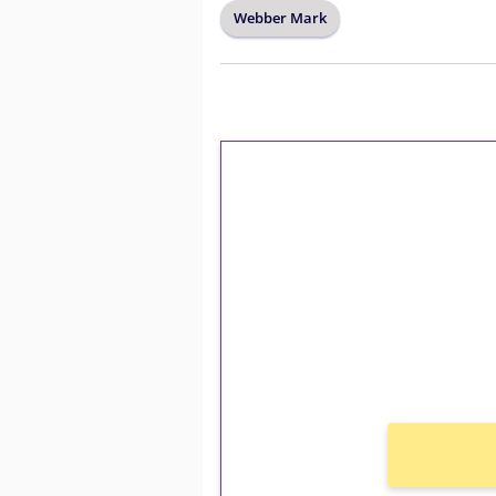
Webber Mark
1€ = 10€ arvosta 
kierrätystä!
Talleta 1€
Saat heti 50 ilmaiskierr
kierros)!
Ei kierrätysvaatimusta!