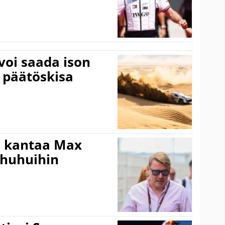
voi saada ison
 päätöskisa
i kantaa Max
ohuhuihin