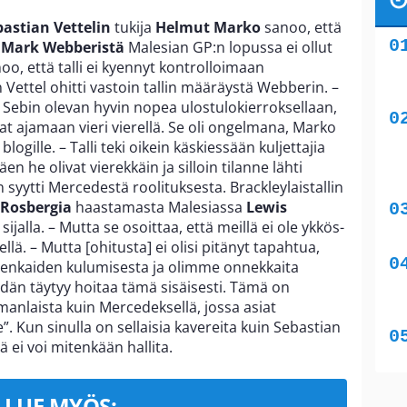
bastian Vettelin
tukija
Helmut Marko
sanoo, että
s
Mark Webberistä
Malesian GP:n lopussa ei ollut
o, että talli ei kyennyt kontrolloimaan
in Vettel ohitti vastoin tallin määräystä Webberin. –
Sebin olevan hyvin nopea ulostulokierroksellaan,
sivat ajamaan vieri vierellä. Se oli ongelmana, Marko
blogille. – Talli teki oikein käskiessään kuljettajia
 he olivat vierekkäin ja silloin tilanne lähti
 syytti Mercedestä roolituksesta. Brackleylaistallin
 Rosbergia
haastamasta Malesiassa
Lewis
 sijalla. – Mutta se osoittaa, että meillä ei ole ykkös-
lä. – Mutta [ohitusta] ei olisi pitänyt tapahtua,
nkaiden kulumisesta ja olimme onnekkaita
än täytyy hoitaa tämä sisäisesti. Tämä on
samanlaista kuin Mercedeksellä, jossa asiat
”. Kun sinulla on sellaisia kavereita kuin Sebastian
tä ei voi mitenkään hallita.
LUE MYÖS: