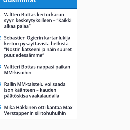
Valtteri Bottas kertoi karun
syyn keskeytyksilleen – ”Kaikki
alkaa palaa”
Sebastien Ogierin kartanlukija
kertoo pysäyttävistä hetkistä:
”Nostin katseeni ja näin suuret
puut edessämme”
Valtteri Bottas nappasi paikan
MM-kisoihin
Rallin MM-taistelu voi saada
ison käänteen – kauden
päätöskisa vaakalaudalla
Mika Häkkinen otti kantaa Max
Verstappenin siirtohuhuihin