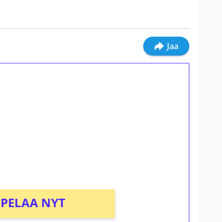
Jaa
ilmaiskierroksia ilman
osta Tuohi 1000 -peliin (arvo 0,20€ per
PELAA NYT