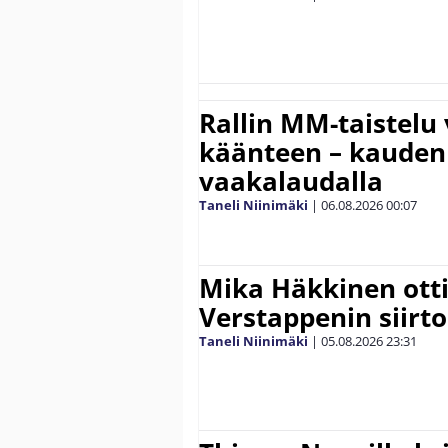
Rallin MM-taistelu 
käänteen – kauden
vaakalaudalla
Taneli Niinimäki
|
06.08.2026
00:07
Mika Häkkinen ott
Verstappenin siirt
Taneli Niinimäki
|
05.08.2026
23:31