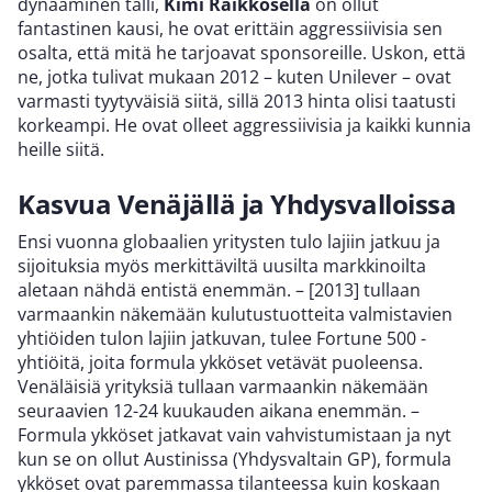
dynaaminen talli,
Kimi Räikkösellä
on ollut
fantastinen kausi, he ovat erittäin aggressiivisia sen
osalta, että mitä he tarjoavat sponsoreille. Uskon, että
ne, jotka tulivat mukaan 2012 – kuten Unilever – ovat
varmasti tyytyväisiä siitä, sillä 2013 hinta olisi taatusti
korkeampi. He ovat olleet aggressiivisia ja kaikki kunnia
heille siitä.
Kasvua Venäjällä ja Yhdysvalloissa
Ensi vuonna globaalien yritysten tulo lajiin jatkuu ja
sijoituksia myös merkittäviltä uusilta markkinoilta
aletaan nähdä entistä enemmän. – [2013] tullaan
varmaankin näkemään kulutustuotteita valmistavien
yhtiöiden tulon lajiin jatkuvan, tulee Fortune 500 -
yhtiöitä, joita formula ykköset vetävät puoleensa.
Venäläisiä yrityksiä tullaan varmaankin näkemään
seuraavien 12-24 kuukauden aikana enemmän. –
Formula ykköset jatkavat vain vahvistumistaan ja nyt
kun se on ollut Austinissa (Yhdysvaltain GP), formula
ykköset ovat paremmassa tilanteessa kuin koskaan