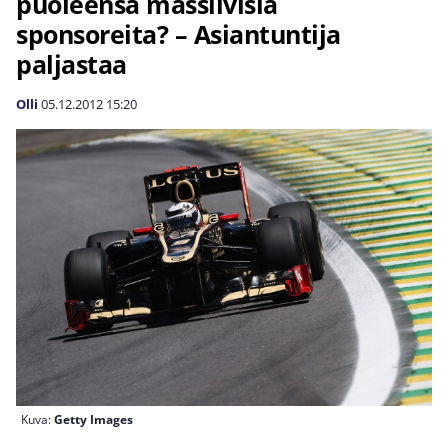
puoleensa massiivisia
sponsoreita? – Asiantuntija
paljastaa
Olli
05.12.2012
15:20
Kuva:
Getty Images