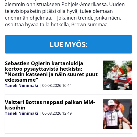
aiemmin onnistuakseen Pohjois-Amerikassa. Uuden
televisiopaketin pitäisi olla hyvä, tulee olemaan
enemmän ohjelmaa. – Jokainen trendi, jonka näen,
osoittaa hyvää tällä hetkellä, Brown summaa.
LUE MYÖS:
Sebastien Ogierin kartanlukija
kertoo pysäyttävistä hetkistä:
”Nostin katseeni ja näin suuret puut
edessämme”
Taneli Niinimäki
|
06.08.2026
16:44
Valtteri Bottas nappasi paikan MM-
kisoihin
Taneli Niinimäki
|
06.08.2026
12:49