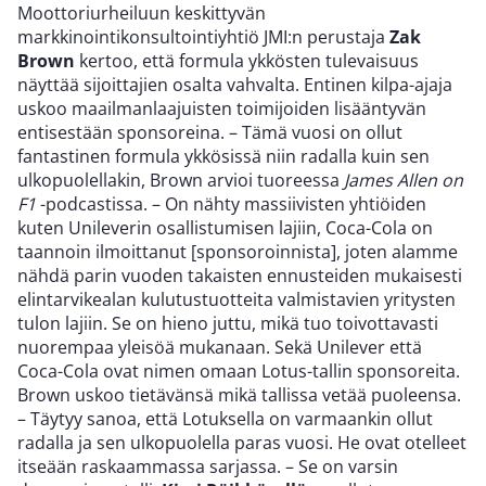
Moottoriurheiluun keskittyvän
markkinointikonsultointiyhtiö JMI:n perustaja
Zak
Brown
kertoo, että formula ykkösten tulevaisuus
näyttää sijoittajien osalta vahvalta. Entinen kilpa-ajaja
uskoo maailmanlaajuisten toimijoiden lisääntyvän
entisestään sponsoreina. – Tämä vuosi on ollut
fantastinen formula ykkösissä niin radalla kuin sen
ulkopuolellakin, Brown arvioi tuoreessa
James Allen on
F1
-podcastissa. – On nähty massiivisten yhtiöiden
kuten Unileverin osallistumisen lajiin, Coca-Cola on
taannoin ilmoittanut [sponsoroinnista], joten alamme
nähdä parin vuoden takaisten ennusteiden mukaisesti
elintarvikealan kulutustuotteita valmistavien yritysten
tulon lajiin. Se on hieno juttu, mikä tuo toivottavasti
nuorempaa yleisöä mukanaan. Sekä Unilever että
Coca-Cola ovat nimen omaan Lotus-tallin sponsoreita.
Brown uskoo tietävänsä mikä tallissa vetää puoleensa.
– Täytyy sanoa, että Lotuksella on varmaankin ollut
radalla ja sen ulkopuolella paras vuosi. He ovat otelleet
itseään raskaammassa sarjassa. – Se on varsin