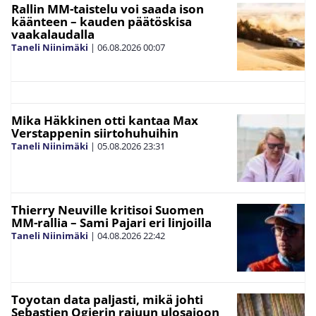
Rallin MM-taistelu voi saada ison
käänteen – kauden päätöskisa
vaakalaudalla
Taneli Niinimäki
|
06.08.2026
00:07
Mika Häkkinen otti kantaa Max
Verstappenin siirtohuhuihin
Taneli Niinimäki
|
05.08.2026
23:31
Thierry Neuville kritisoi Suomen
MM-rallia – Sami Pajari eri linjoilla
Taneli Niinimäki
|
04.08.2026
22:42
Toyotan data paljasti, mikä johti
Sebastien Ogierin rajuun ulosajoon