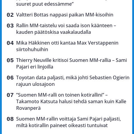
suuret puut edessämme”
Valtteri Bottas nappasi paikan MM-kisoihin
Rallin MM-taistelu voi saada ison käänteen –
kauden päätöskisa vaakalaudalla
Mika Häkkinen otti kantaa Max Verstappenin
siirtohuhuihin
Thierry Neuville kritisoi Suomen MM-rallia – Sami
Pajari eri linjoilla
Toyotan data paljasti, mikä johti Sebastien Ogierin
rajuun ulosajoon
”Suomen MM-ralli on toinen kotirallini” –
Takamoto Katsuta halusi tehdä saman kuin Kalle
Rovanperä
Suomen MM-rallin voittaja Sami Pajari paljasti,
miltä kotirallin paineet oikeasti tuntuivat