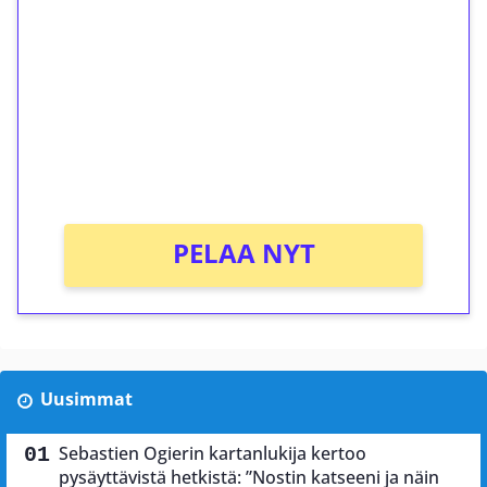
kierrätystä!
Talleta 1€
Saat heti 50 ilmaiskierrosta Tuohi 1000 -
peliin (arvo 0,20€ per kierros)!
Ei kierrätysvaatimusta!
PELAA NYT
Uusimmat
Sebastien Ogierin kartanlukija kertoo
pysäyttävistä hetkistä: ”Nostin katseeni ja näin