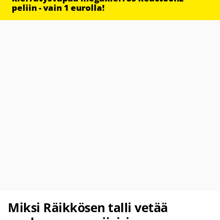
peliin - vain 1 eurolla!
Miksi Räikkösen talli vetää