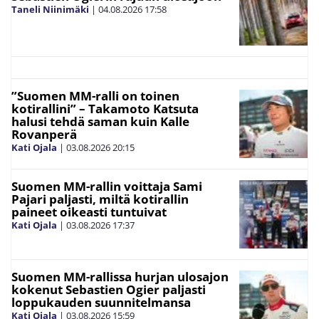
Taneli Niinimäki
|
04.08.2026
17:58
”Suomen MM-ralli on toinen
kotirallini” – Takamoto Katsuta
halusi tehdä saman kuin Kalle
Rovanperä
Kati Ojala
|
03.08.2026
20:15
Suomen MM-rallin voittaja Sami
Pajari paljasti, miltä kotirallin
paineet oikeasti tuntuivat
Kati Ojala
|
03.08.2026
17:37
Suomen MM-rallissa hurjan ulosajon
kokenut Sebastien Ogier paljasti
loppukauden suunnitelmansa
Kati Ojala
|
03.08.2026
15:59