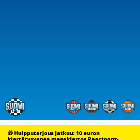
🎁 Huipputarjous jatkuu: 10 euron
kierrätysvapaa megakierros Reactoonz-