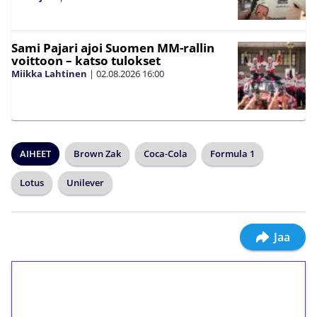
Sami Pajari ajoi Suomen MM-rallin
voittoon – katso tulokset
Miikka Lahtinen
|
02.08.2026
16:00
AIHEET
Brown Zak
Coca-Cola
Formula 1
Lotus
Unilever
Jaa
1€ = 10€ arvosta
ilmaiskierroksia ilman