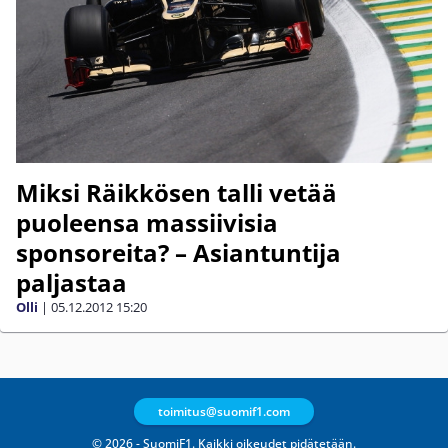
Miksi Räikkösen talli vetää
puoleensa massiivisia
sponsoreita? – Asiantuntija
paljastaa
Olli
|
05.12.2012
15:20
toimitus@suomif1.com
© 2026 - SuomiF1. Kaikki oikeudet pidätetään.