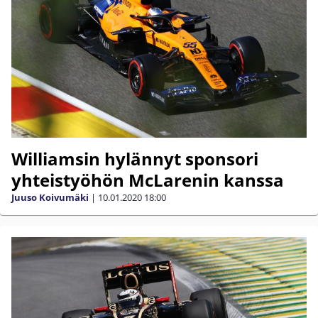
Williamsin hylännyt sponsori
yhteistyöhön McLarenin kanssa
Juuso Koivumäki
|
10.01.2020
18:00