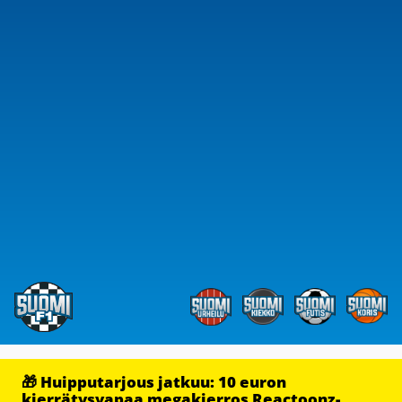
🎁 Huipputarjous jatkuu: 10 euron
kierrätysvapaa megakierros Reactoonz-