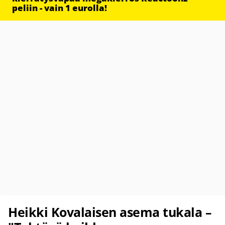
peliin - vain 1 eurolla!
Heikki Kovalaisen asema tukala –