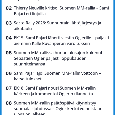
Thierry Neuville kritisoi Suomen MM-rallia – Sami
Pajari eri linjoilla
Secto Rally 2026: Sunnuntain lähtöjärjestys ja
aikataulu
EK15: Sami Pajari lähetti viestin Ogierille – paljasti
aiemmin Kalle Rovanperän varoituksen
Suomen MM-rallissa hurjan ulosajon kokenut
Sebastien Ogier paljasti loppukauden
suunnitelmansa
Sami Pajari ajoi Suomen MM-rallin voittoon –
katso tulokset
EK18: Sami Pajari nousi Suomen MM-rallin
kärkeen ja kommentoi Ogierin tilannetta
Suomen MM-rallin päätöspäivä käynnistyy
suomalaisjohdossa – Ogier kertoi voinnistaan
ulosajon jälkeen