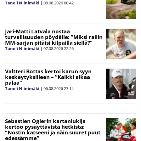
Taneli Niinimäki
|
08.08.2026
00:42
Jari-Matti Latvala nostaa
turvallisuuden pöydälle: ”Miksi rallin
MM-sarjan pitäisi kilpailla siellä?”
Taneli Niinimäki
|
07.08.2026
22:26
Valtteri Bottas kertoi karun syyn
keskeytyksilleen – ”Kaikki alkaa
palaa”
Taneli Niinimäki
|
06.08.2026
23:14
Sebastien Ogierin kartanlukija
kertoo pysäyttävistä hetkistä:
”Nostin katseeni ja näin suuret puut
edessämme”