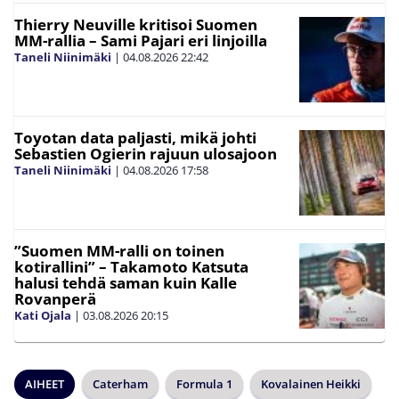
Thierry Neuville kritisoi Suomen
MM-rallia – Sami Pajari eri linjoilla
Taneli Niinimäki
|
04.08.2026
22:42
Toyotan data paljasti, mikä johti
Sebastien Ogierin rajuun ulosajoon
Taneli Niinimäki
|
04.08.2026
17:58
”Suomen MM-ralli on toinen
kotirallini” – Takamoto Katsuta
halusi tehdä saman kuin Kalle
Rovanperä
Kati Ojala
|
03.08.2026
20:15
AIHEET
Caterham
Formula 1
Kovalainen Heikki