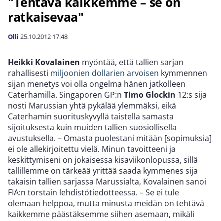
"Tehtävä kaikkemme – se on
ratkaisevaa"
Olli
25.10.2012
17:48
Heikki Kovalainen
myöntää, että tallien sarjan
rahallisesti
miljoonien dollarien arvoisen
kymmennen
sijan menetys voi olla ongelma hänen jatkolleen
Caterhamilla. Singaporen GP:n
Timo Glockin
12:s sija
nosti Marussian yhtä pykälää ylemmäksi, eikä
Caterhamin suorituskyvyllä taistella samasta
sijoituksesta kuin muiden tallien suosiollisella
avustuksella. – Omasta puolestani mitään [sopimuksia]
ei ole allekirjoitettu vielä. Minun tavoitteeni ja
keskittymiseni on jokaisessa kisaviikonlopussa, sillä
tallillemme on tärkeää yrittää saada kymmenes sija
takaisin tallien sarjassa Marussialta, Kovalainen sanoi
FIA:n torstain lehdistötiedotteessa. – Se ei tule
olemaan helppoa, mutta minusta meidän on tehtävä
kaikkemme päästäksemme siihen asemaan, mikäli