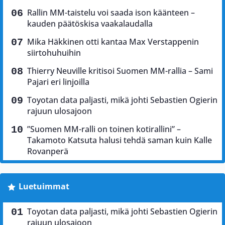
Rallin MM-taistelu voi saada ison käänteen –
kauden päätöskisa vaakalaudalla
Mika Häkkinen otti kantaa Max Verstappenin
siirtohuhuihin
Thierry Neuville kritisoi Suomen MM-rallia – Sami
Pajari eri linjoilla
Toyotan data paljasti, mikä johti Sebastien Ogierin
rajuun ulosajoon
”Suomen MM-ralli on toinen kotirallini” –
Takamoto Katsuta halusi tehdä saman kuin Kalle
Rovanperä
Luetuimmat
Toyotan data paljasti, mikä johti Sebastien Ogierin
rajuun ulosajoon