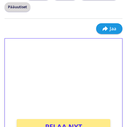
Pääuutiset
Jaa
1€ = 10€ arvosta
ilmaiskierroksia ilman
kierrätystä!
Talleta 1€
Saat heti 50 ilmaiskierrosta Tuohi 1000 -
peliin (arvo 0,20€ per kierros)!
Ei kierrätysvaatimusta!
PELAA NYT