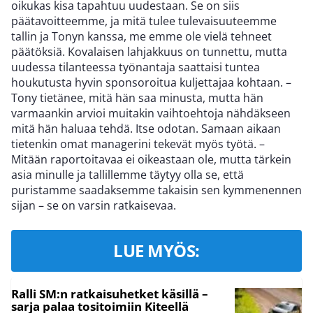
oikukas kisa tapahtuu uudestaan. Se on siis
päätavoitteemme, ja mitä tulee tulevaisuuteemme
tallin ja Tonyn kanssa, me emme ole vielä tehneet
päätöksiä. Kovalaisen lahjakkuus on tunnettu, mutta
uudessa tilanteessa työnantaja saattaisi tuntea
houkutusta hyvin sponsoroitua kuljettajaa kohtaan. –
Tony tietänee, mitä hän saa minusta, mutta hän
varmaankin arvioi muitakin vaihtoehtoja nähdäkseen
mitä hän haluaa tehdä. Itse odotan. Samaan aikaan
tietenkin omat managerini tekevät myös työtä. –
Mitään raportoitavaa ei oikeastaan ole, mutta tärkein
asia minulle ja tallillemme täytyy olla se, että
puristamme saadaksemme takaisin sen kymmenennen
sijan – se on varsin ratkaisevaa.
LUE MYÖS:
Ralli SM:n ratkaisuhetket käsillä –
sarja palaa tositoimiin Kiteellä