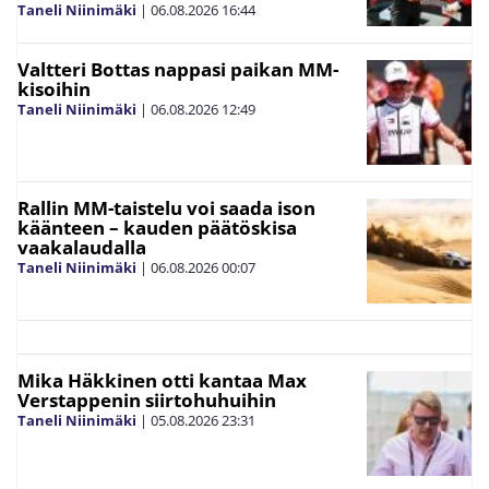
Taneli Niinimäki
|
06.08.2026
16:44
Valtteri Bottas nappasi paikan MM-
kisoihin
Taneli Niinimäki
|
06.08.2026
12:49
Rallin MM-taistelu voi saada ison
käänteen – kauden päätöskisa
vaakalaudalla
Taneli Niinimäki
|
06.08.2026
00:07
Mika Häkkinen otti kantaa Max
Verstappenin siirtohuhuihin
Taneli Niinimäki
|
05.08.2026
23:31