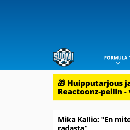
FORMULA 
🎁 Huipputarjous 
Reactoonz-peliin - 
Mika Kallio: "En mi
radasta"