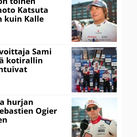
on toinen
amoto Katsuta
 kuin Kalle
voittaja Sami
ä kotirallin
ntuivat
a hurjan
ebastien Ogier
en