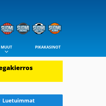
MUUT
PIKAKASINOT
egakierros
Luetuimmat