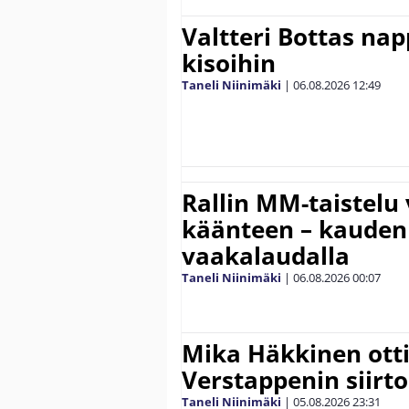
Valtteri Bottas na
kisoihin
Taneli Niinimäki
|
06.08.2026
12:49
Rallin MM-taistelu 
käänteen – kauden
vaakalaudalla
Taneli Niinimäki
|
06.08.2026
00:07
Mika Häkkinen ott
Verstappenin siirt
Taneli Niinimäki
|
05.08.2026
23:31