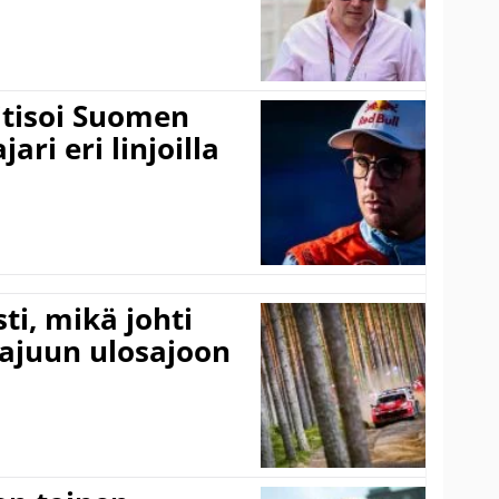
itisoi Suomen
ari eri linjoilla
ti, mikä johti
rajuun ulosajoon