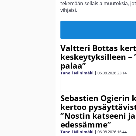
tekemään sellaisia muutoksia, jot
vihjaisi.
Valtteri Bottas ker
keskeytyksilleen – 
palaa”
Taneli Niinimäki
|
06.08.2026
23:14
Sebastien Ogierin 
kertoo pysäyttävist
”Nostin katseeni j
edessämme”
Taneli Niinimäki
|
06.08.2026
16:44