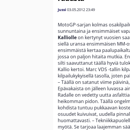
Jussi
03.05.2012
23:49
MotoGP-sarjan kolmas osakilpailu
sunnuntaina ja ensimmäiset vapa
Kalliolle
on kertynyt vuosien saato
siellä uransa ensimmäisen MM-osa
ensimmäistä kertaa paalupaikalta.
jossa on paljon hitaita mutkia.
silti saavuttanut täällä hyviä tulo
Kallio kertoi. Marc VDS -tallin ki
kilpailukykyisellä tasolla, joten 
– Täällä on satanut viime päivinä
Epävakaista on jälleen luvassa aina
Radalle on vedetty uutta asfaltti
heikomman pidon. Täällä ongelma
kohdista tuntuu pukkaavan kosteu
osuudet kuivuivat, uudella pinnall
huomattavasti. – Tekniikkapuole
myötä. Se tarjoaa laajemman sä