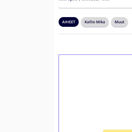
AIHEET
Kallio Mika
Muut
1€ = 10€ arvosta 
kierrätystä!
Talleta 1€
Saat heti 50 ilmaiskierr
kierros)!
Ei kierrätysvaatimusta!