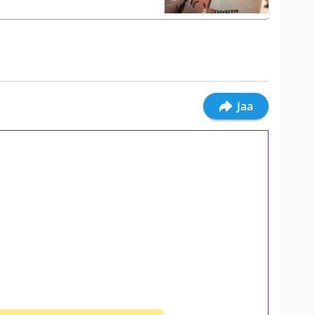
Jaa
ilmaiskierroksia ilman
osta Tuohi 1000 -peliin (arvo 0,20€ per