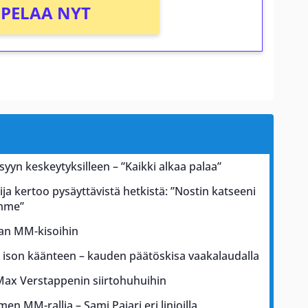
PELAA NYT
 syyn keskeytyksilleen – ”Kaikki alkaa palaa”
ja kertoo pysäyttävistä hetkistä: ”Nostin katseeni
ämme”
kan MM-kisoihin
a ison käänteen – kauden päätöskisa vaakalaudalla
Max Verstappenin siirtohuhuihin
men MM-rallia – Sami Pajari eri linjoilla