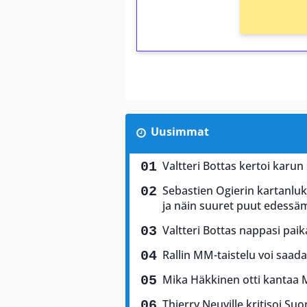
Uusimmat
Valtteri Bottas kertoi karun
Sebastien Ogierin kartanluki
ja näin suuret puut edess
Valtteri Bottas nappasi pai
Rallin MM-taistelu voi saad
Mika Häkkinen otti kantaa 
Thierry Neuville kritisoi Suo