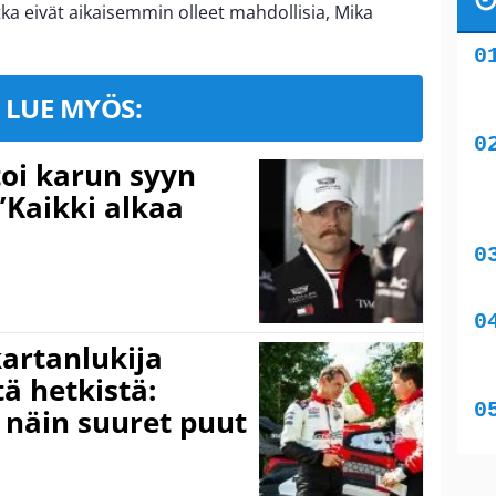
ka eivät aikaisemmin olleet mahdollisia, Mika
LUE MYÖS:
toi karun syyn
”Kaikki alkaa
kartanlukija
ä hetkistä:
a näin suuret puut