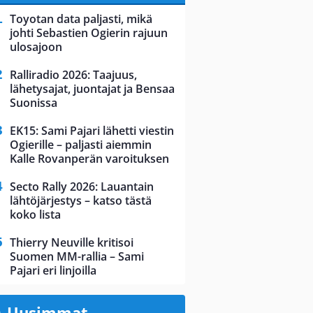
Toyotan data paljasti, mikä
johti Sebastien Ogierin rajuun
ulosajoon
Ralliradio 2026: Taajuus,
lähetysajat, juontajat ja Bensaa
Suonissa
EK15: Sami Pajari lähetti viestin
Ogierille – paljasti aiemmin
Kalle Rovanperän varoituksen
Secto Rally 2026: Lauantain
lähtöjärjestys – katso tästä
koko lista
Thierry Neuville kritisoi
Suomen MM-rallia – Sami
Pajari eri linjoilla
Uusimmat