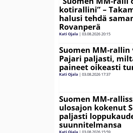
”Suomen MM-ralli 
kotirallini” – Tak
halusi tehdä saman
Rovanperä
Kati Ojala
|
03.08.2026
20:15
Suomen MM-rallin 
Pajari paljasti, milt
paineet oikeasti tu
Kati Ojala
|
03.08.2026
17:37
Suomen MM-ralliss
ulosajon kokenut S
paljasti loppukaud
suunnitelmansa
Kati Ojala
|
03.08.2026
15:59