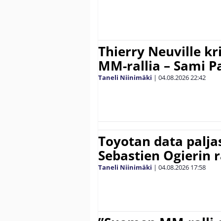
Thierry Neuville kr
MM-rallia – Sami Paj
Taneli Niinimäki
|
04.08.2026
22:42
Toyotan data paljas
Sebastien Ogierin 
Taneli Niinimäki
|
04.08.2026
17:58