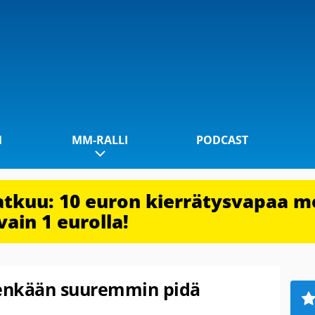
1
MM-RALLI
PODCAST
jatkuu: 10 euron kierrätysvapaa m
vain 1 eurolla!
tenkään suuremmin pidä