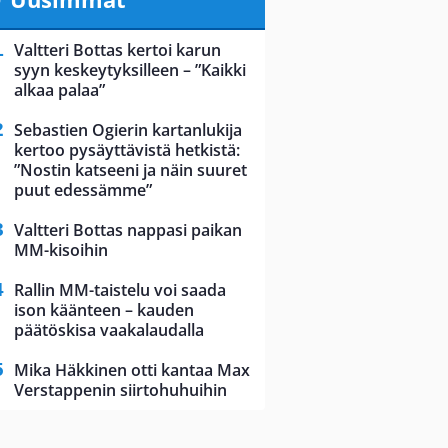
Valtteri Bottas kertoi karun
syyn keskeytyksilleen – ”Kaikki
alkaa palaa”
Sebastien Ogierin kartanlukija
kertoo pysäyttävistä hetkistä:
”Nostin katseeni ja näin suuret
puut edessämme”
Valtteri Bottas nappasi paikan
MM-kisoihin
Rallin MM-taistelu voi saada
ison käänteen – kauden
päätöskisa vaakalaudalla
Mika Häkkinen otti kantaa Max
Verstappenin siirtohuhuihin