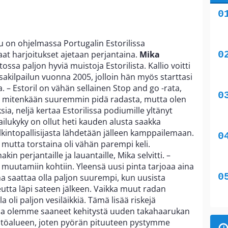
 on ohjelmassa Portugalin Estorilissa
at harjoitukset ajetaan perjantaina.
Mika
ssa paljon hyviä muistoja Estorilista. Kallio voitti
kilpailun vuonna 2005, jolloin hän myös starttasi
 – Estoril on vähän sellainen Stop and go -rata,
 En mitenkään suuremmin pidä radasta, mutta olen
ksia, neljä kertaa Estorilissa podiumille yltänyt
lpailukyky on ollut heti kauden alusta saakka
palkintopallisijasta lähdetään jälleen kamppailemaan.
, mutta torstaina oli vähän parempi keli.
kin perjantaille ja lauantaille, Mika selvitti. –
a muutamiin kohtiin. Yleensä uusi pinta tarjoaa aina
 saattaa olla paljon suurempi, kun uusista
tta läpi sateen jälkeen. Vaikka muut radan
a oli paljon vesiläikkiä. Tämä lisää riskejä
lla olemme saaneet kehitystä uuden takahaarukan
ätöalueen, joten pyörän pituuteen pystymme