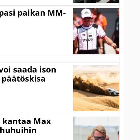
ppasi paikan MM-
voi saada ison
 päätöskisa
i kantaa Max
ohuhuihin