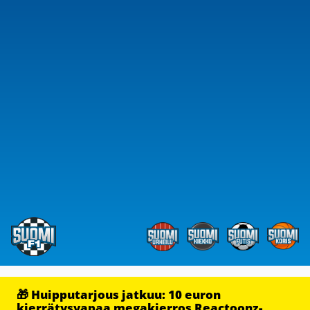
🎁 Huipputarjous jatkuu: 10 euron
kierrätysvapaa megakierros Reactoonz-