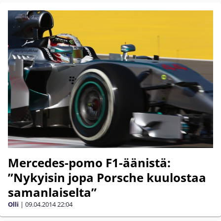
Mercedes-pomo F1-äänistä:
”Nykyisin jopa Porsche kuulostaa
samanlaiselta”
Olli
|
09.04.2014
22:04