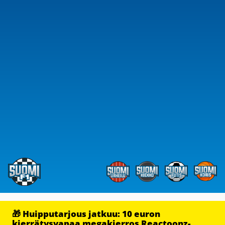
🎁 Huipputarjous jatkuu: 10 euron
kierrätysvapaa megakierros Reactoonz-