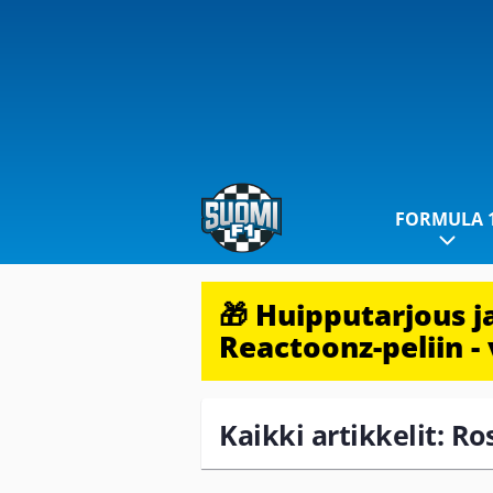
FORMULA 
🎁 Huipputarjous 
Reactoonz-peliin - 
Kaikki artikkelit: Ro