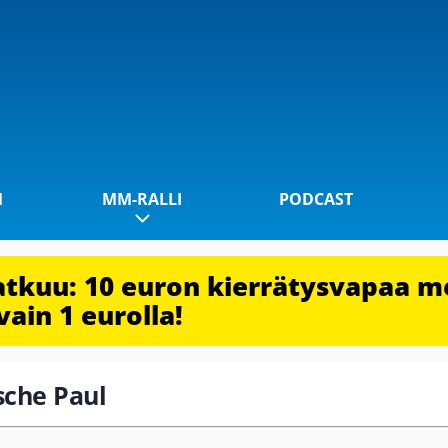
1
MM-RALLI
PODCAST
jatkuu: 10 euron kierrätysvapaa m
vain 1 eurolla!
sche Paul