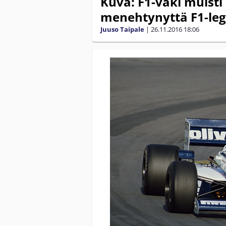
Kuva: F1-väki muisti 
menehtynyttä F1-le
Juuso Taipale
|
26.11.2016
18:06