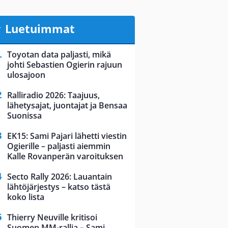
Luetuimmat
Toyotan data paljasti, mikä
johti Sebastien Ogierin rajuun
ulosajoon
Ralliradio 2026: Taajuus,
lähetysajat, juontajat ja Bensaa
Suonissa
EK15: Sami Pajari lähetti viestin
Ogierille – paljasti aiemmin
Kalle Rovanperän varoituksen
Secto Rally 2026: Lauantain
lähtöjärjestys – katso tästä
koko lista
Thierry Neuville kritisoi
Suomen MM-rallia – Sami