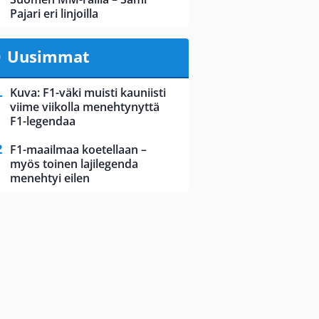
Pajari eri linjoilla
Uusimmat
Kuva: F1-väki muisti kauniisti
viime viikolla menehtynyttä
F1-legendaa
F1-maailmaa koetellaan –
myös toinen lajilegenda
menehtyi eilen