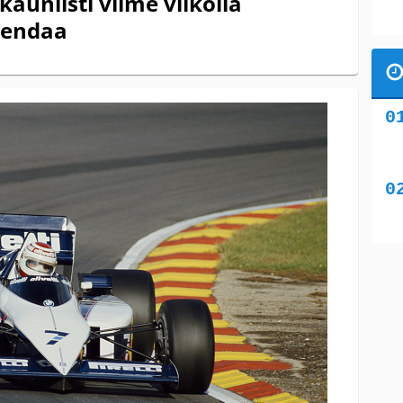
kauniisti viime viikolla
gendaa