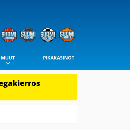
MUUT
PIKAKASINOT
egakierros