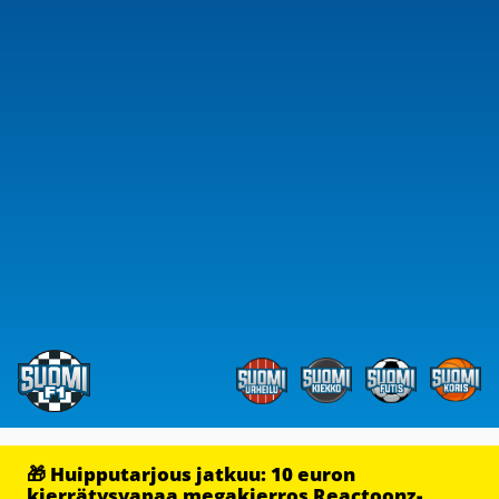
🎁 Huipputarjous jatkuu: 10 euron
kierrätysvapaa megakierros Reactoonz-