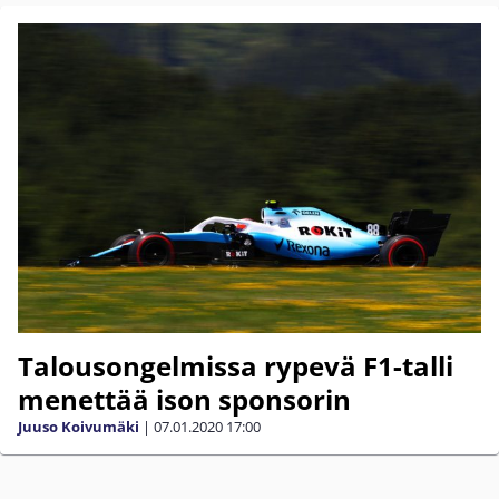
Talousongelmissa rypevä F1-talli
menettää ison sponsorin
Juuso Koivumäki
|
07.01.2020
17:00