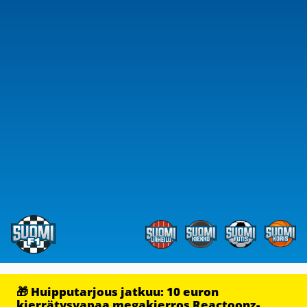
🎁 Huipputarjous jatkuu: 10 euron
kierrätysvapaa megakierros Reactoonz-