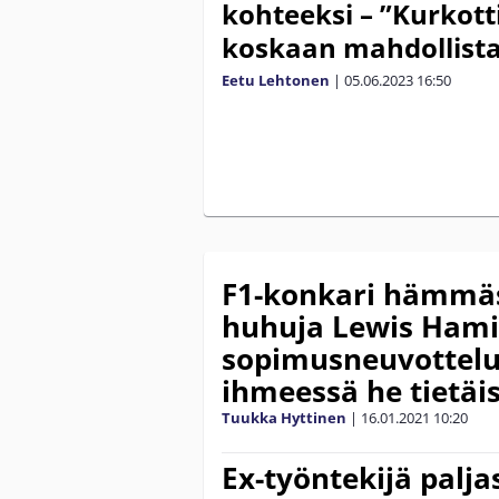
kohteeksi – ”Kurkotti
koskaan mahdollist
Eetu Lehtonen
|
05.06.2023
16:50
F1-konkari hämmäst
huhuja Lewis Hami
sopimusneuvottelui
ihmeessä he tietäis
Tuukka Hyttinen
|
16.01.2021
10:20
Ex-työntekijä palja