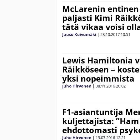
McLarenin entine
paljasti Kimi Räikk
tätä vikaa voisi oll
Juuso Koivumäki
|
28.10.2017
10:51
Lewis Hamiltonia v
Räikköseen – kosteit
yksi nopeimmista
Juho Hirvonen
|
08.11.2016
20:02
F1-asiantuntija Me
kuljettajista: ”Ham
ehdottomasti psyko
Juho Hirvonen
|
13.07.2016
12:21