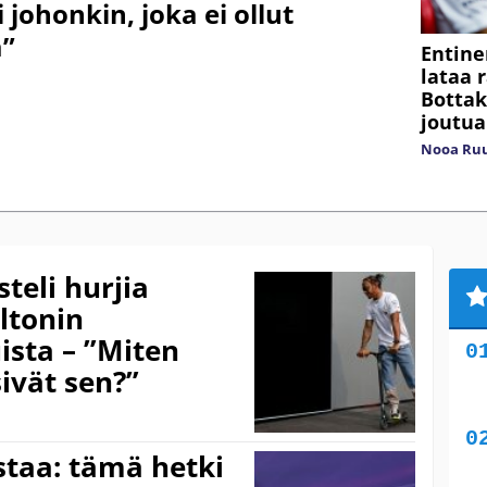
 johonkin, joka ei ollut
a”
Entine
lataa r
Bottak
joutu
Nooa Ru
eli hurjia
ltonin
sta – ”Miten
ivät sen?”
staa: tämä hetki