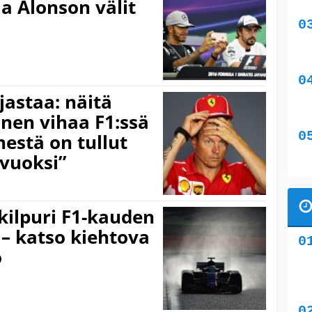
a Alonson välit
jastaa: näitä
önen vihaa F1:ssä
nestä on tullut
 vuoksi”
ilpuri F1-kauden
 – katso kiehtova
o