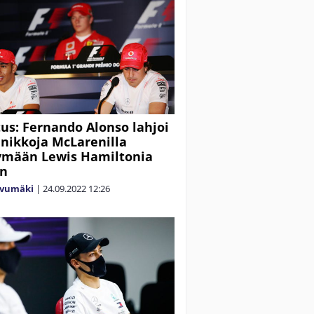
tus: Fernando Alonso lahjoi
ikkoja McLarenilla
ymään Lewis Hamiltonia
an
ivumäki
|
24.09.2022
12:26