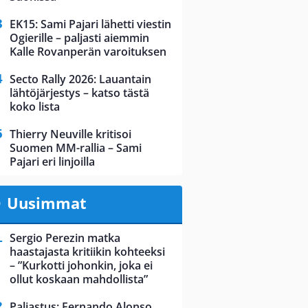
EK15: Sami Pajari lähetti viestin
Ogierille – paljasti aiemmin
Kalle Rovanperän varoituksen
Secto Rally 2026: Lauantain
lähtöjärjestys – katso tästä
koko lista
Thierry Neuville kritisoi
Suomen MM-rallia – Sami
Pajari eri linjoilla
Uusimmat
Sergio Perezin matka
haastajasta kritiikin kohteeksi
– ”Kurkotti johonkin, joka ei
ollut koskaan mahdollista”
Paljastus: Fernando Alonso