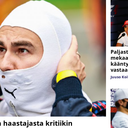
Paljas
mekaan
käänt
vasta
Juuso Ko
 haastajasta kritiikin