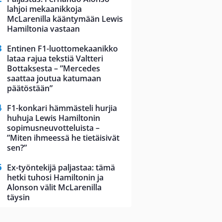
lahjoi mekaanikkoja
McLarenilla kääntymään Lewis
Hamiltonia vastaan
Entinen F1-luottomekaanikko
lataa rajua tekstiä Valtteri
Bottaksesta – ”Mercedes
saattaa joutua katumaan
päätöstään”
F1-konkari hämmästeli hurjia
huhuja Lewis Hamiltonin
sopimusneuvotteluista –
”Miten ihmeessä he tietäisivät
sen?”
Ex-työntekijä paljastaa: tämä
hetki tuhosi Hamiltonin ja
Alonson välit McLarenilla
täysin