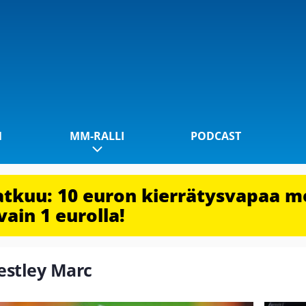
1
MM-RALLI
PODCAST
jatkuu: 10 euron kierrätysvapaa m
vain 1 eurolla!
iestley Marc