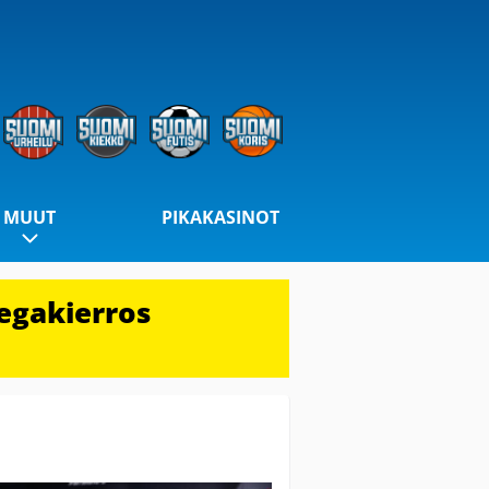
MUUT
PIKAKASINOT
egakierros