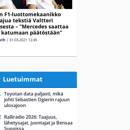
n F1-luottomekaanikko
ajua tekstiä Valtteri
sesta – ”Mercedes saattaa
a katumaan päätöstään”
uth
|
31.03.2021
12:45
Luetuimmat
Toyotan data paljasti, mikä
johti Sebastien Ogierin rajuun
ulosajoon
Ralliradio 2026: Taajuus,
lähetysajat, juontajat ja Bensaa
Suonissa