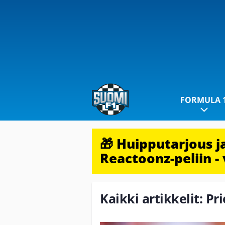
FORMULA 
🎁 Huipputarjous 
Reactoonz-peliin - 
Kaikki artikkelit: Pr