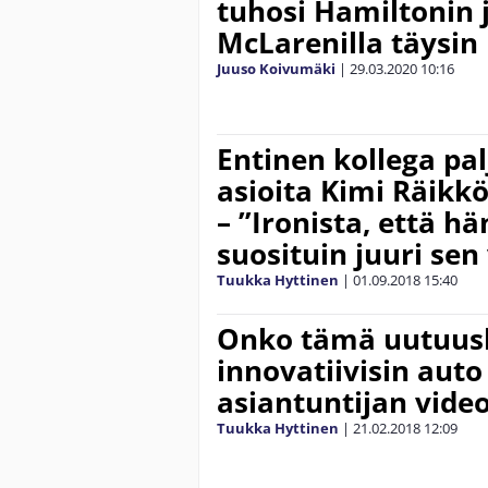
tuhosi Hamiltonin j
McLarenilla täysin
Juuso Koivumäki
|
29.03.2020
10:16
Entinen kollega pal
asioita Kimi Räikk
– ”Ironista, että hä
suosituin juuri sen
Tuukka Hyttinen
|
01.09.2018
15:40
Onko tämä uutuusk
innovatiivisin auto
asiantuntijan vide
Tuukka Hyttinen
|
21.02.2018
12:09