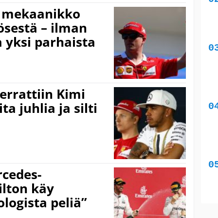
n mekaanikko
ösestä – ilman
a yksi parhaista
errattiin Kimi
a juhlia ja silti
rcedes-
ilton käy
logista peliä”