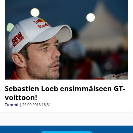
Sebastien Loeb ensimmäiseen GT-
voittoon!
Tommi
|
29.09.2013
18:31