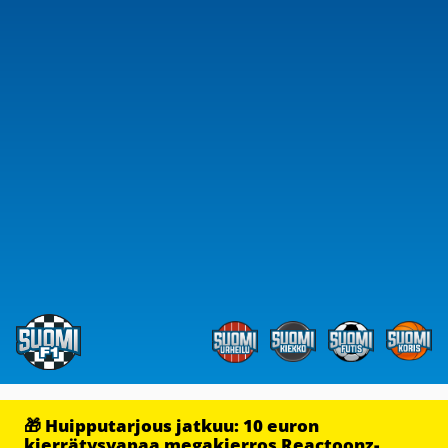
🎁 Huipputarjous jatkuu: 10 euron
kierrätysvapaa megakierros Reactoonz-