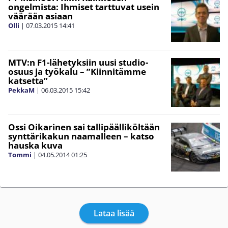
ongelmista: Ihmiset tarttuvat usein
väärään asiaan
Olli
|
07.03.2015
14:41
MTV:n F1-lähetyksiin uusi studio-
osuus ja työkalu – ”Kiinnitämme
katsetta”
PekkaM
|
06.03.2015
15:42
Ossi Oikarinen sai tallipäälliköltään
synttärikakun naamalleen – katso
hauska kuva
Tommi
|
04.05.2014
01:25
Lataa lisää