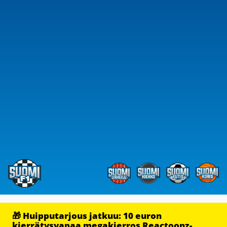
🎁 Huipputarjous jatkuu: 10 euron
kierrätysvapaa megakierros Reactoonz-