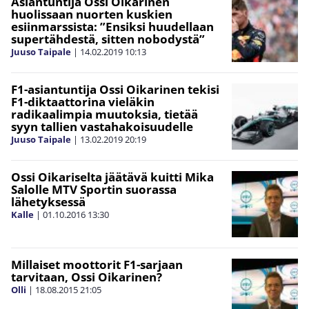
Asiantuntija Ossi Oikarinen
huolissaan nuorten kuskien
esiinmarssista: ”Ensiksi huudellaan
supertähdestä, sitten nobodystä”
Juuso Taipale
|
14.02.2019
10:13
F1-asiantuntija Ossi Oikarinen tekisi
F1-diktaattorina vieläkin
radikaalimpia muutoksia, tietää
syyn tallien vastahakoisuudelle
Juuso Taipale
|
13.02.2019
20:19
Ossi Oikariselta jäätävä kuitti Mika
Salolle MTV Sportin suorassa
lähetyksessä
Kalle
|
01.10.2016
13:30
Millaiset moottorit F1-sarjaan
tarvitaan, Ossi Oikarinen?
Olli
|
18.08.2015
21:05