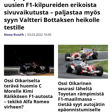
uusien F1-kilpureiden erikoista
sivuvaikutusta – paljastaa myös
syyn Valtteri Bottaksen heikolle
testille
Nooa Ruuth
|
03.03.2022
10:45
Ossi Oikariselta
Ossi Oikarinen
terävä huomio C
seurasi läheltä
Morelle Kimi
Toyotan rämpimistä
Räikkösen F1-autosta
F1-maailmassa –
– tekikö Alfa Romeo
tietää syyt autojätin
virheen?
epäonnistumiselle