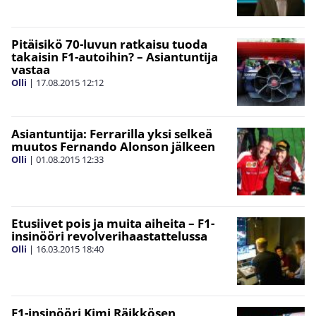
Pitäisikö 70-luvun ratkaisu tuoda
takaisin F1-autoihin? – Asiantuntija
vastaa
Olli
|
17.08.2015
12:12
Asiantuntija: Ferrarilla yksi selkeä
muutos Fernando Alonson jälkeen
Olli
|
01.08.2015
12:33
Etusiivet pois ja muita aiheita – F1-
insinööri revolverihaastattelussa
Olli
|
16.03.2015
18:40
F1-insinööri Kimi Räikkösen