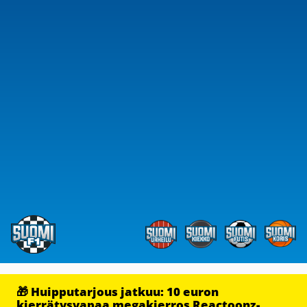
🎁 Huipputarjous jatkuu: 10 euron
kierrätysvapaa megakierros Reactoonz-