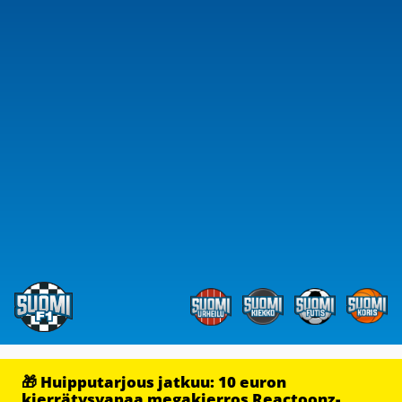
🎁 Huipputarjous jatkuu: 10 euron
kierrätysvapaa megakierros Reactoonz-