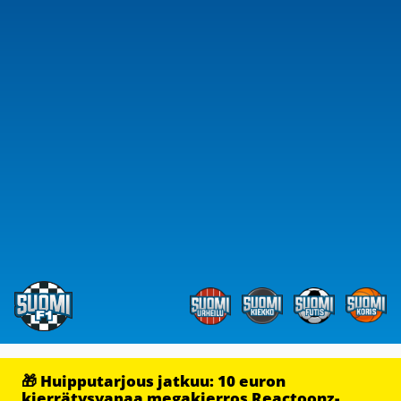
🎁 Huipputarjous jatkuu: 10 euron
kierrätysvapaa megakierros Reactoonz-