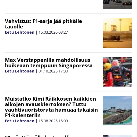
Vahvistus: F1-sarja jää pitkälle
tauolle
Eetu Lehtonen
|
15.03.2026
08:27
Max Verstappenilla mahdollisuus
huikeaan temppuun Singaporessa
Eetu Lehtonen
|
01.10.2025
17:30
Muistatko Kimi Räikkösen kaikkien
aikojen avauskierroksen? Tuttu
vauhtivuoristorata hamuaa takaisin
F1-kalenteriin
Eetu Lehtonen
|
15.08.2025
15:03