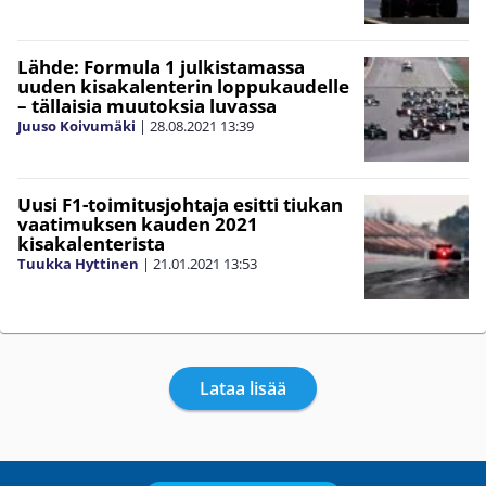
Lähde: Formula 1 julkistamassa
uuden kisakalenterin loppukaudelle
– tällaisia muutoksia luvassa
Juuso Koivumäki
|
28.08.2021
13:39
Uusi F1-toimitusjohtaja esitti tiukan
vaatimuksen kauden 2021
kisakalenterista
Tuukka Hyttinen
|
21.01.2021
13:53
Lataa lisää