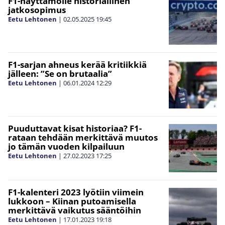
F1-näyttämölle historiallinen
jatkosopimus
Eetu Lehtonen
|
02.05.2025
19:45
F1-sarjan ahneus kerää kritiikkiä
jälleen: ”Se on brutaalia”
Eetu Lehtonen
|
06.01.2024
12:29
Puuduttavat kisat historiaa? F1-
rataan tehdään merkittävä muutos
jo tämän vuoden kilpailuun
Eetu Lehtonen
|
27.02.2023
17:25
F1-kalenteri 2023 lyötiin viimein
lukkoon – Kiinan putoamisella
merkittävä vaikutus sääntöihin
Eetu Lehtonen
|
17.01.2023
19:18