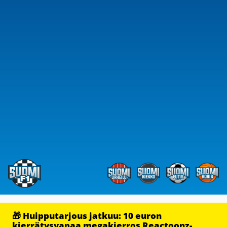
🎁 Huipputarjous jatkuu: 10 euron
kierrätysvapaa megakierros Reactoonz-