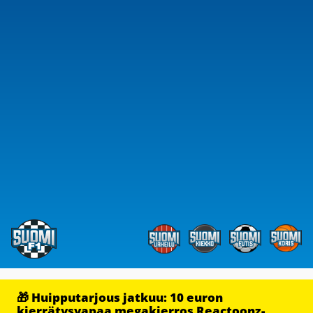
🎁 Huipputarjous jatkuu: 10 euron
kierrätysvapaa megakierros Reactoonz-