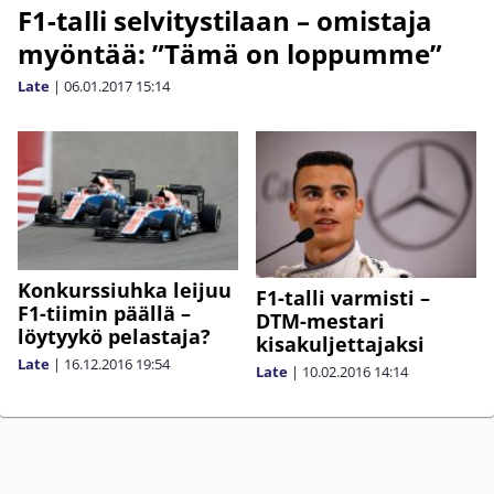
F1-talli selvitystilaan – omistaja
myöntää: ”Tämä on loppumme”
Late
|
06.01.2017
15:14
Konkurssiuhka leijuu
F1-talli varmisti –
F1-tiimin päällä –
DTM-mestari
löytyykö pelastaja?
kisakuljettajaksi
Late
|
16.12.2016
19:54
Late
|
10.02.2016
14:14