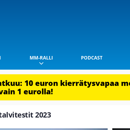
1
MM-RALLI
PODCAST
jatkuu: 10 euron kierrätysvapaa m
vain 1 eurolla!
talvitestit 2023