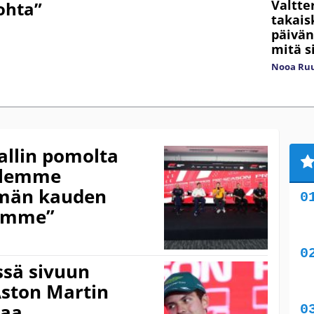
Valtte
ohta”
takais
päivän
mitä s
Nooa Ru
allin pomolta
”Olemme
ämän kauden
samme”
ssä sivuun
Aston Martin
kaa