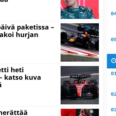
äivä paketissa –
akoi hurjan
tti heti
 – katso kuva
ä
 herättää