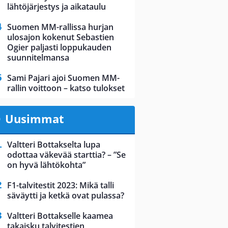
lähtöjärjestys ja aikataulu
Suomen MM-rallissa hurjan
ulosajon kokenut Sebastien
Ogier paljasti loppukauden
suunnitelmansa
Sami Pajari ajoi Suomen MM-
rallin voittoon – katso tulokset
Uusimmat
Valtteri Bottakselta lupa
odottaa väkevää starttia? – ”Se
on hyvä lähtökohta”
F1-talvitestit 2023: Mikä talli
säväytti ja ketkä ovat pulassa?
Valtteri Bottakselle kaamea
takaisku talvitestien