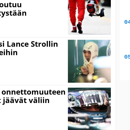
joutuu
tystään
i Lance Strollin
eihin
ui onnettomuuteen
t jäävät väliin