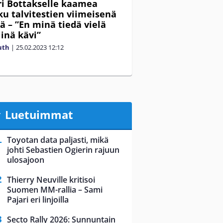
ri Bottakselle kaamea
ku talvitestien viimeisenä
ä – ”En minä tiedä vielä
iinä kävi”
uth
|
25.02.2023
12:12
Luetuimmat
Toyotan data paljasti, mikä
johti Sebastien Ogierin rajuun
ulosajoon
Thierry Neuville kritisoi
Suomen MM-rallia – Sami
Pajari eri linjoilla
Secto Rally 2026: Sunnuntain