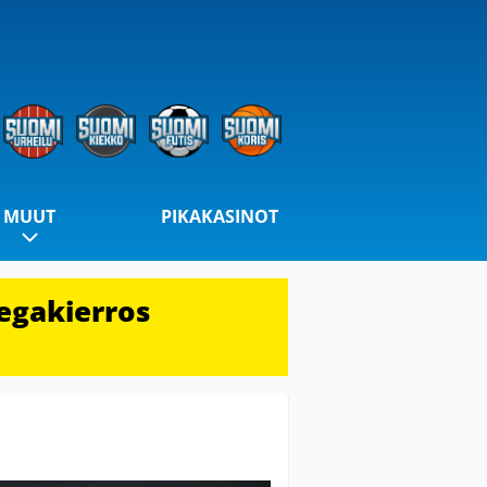
MUUT
PIKAKASINOT
egakierros