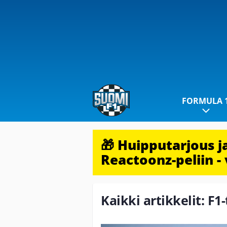
FORMULA 
🎁 Huipputarjous 
Reactoonz-peliin - 
Kaikki artikkelit: F1-