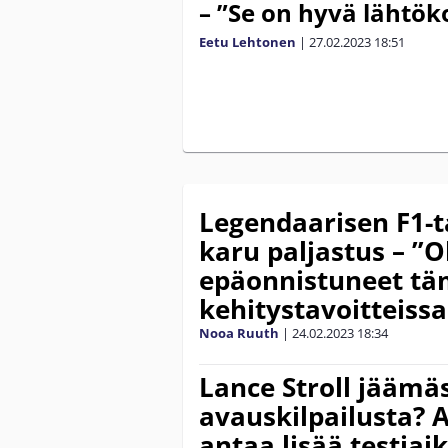
– ”Se on hyvä lähtök
Eetu Lehtonen
|
27.02.2023
18:51
Legendaarisen F1-t
karu paljastus – 
epäonnistuneet t
kehitystavoitteis
Nooa Ruuth
|
24.02.2023
18:34
Lance Stroll jäämä
avauskilpailusta? 
antaa lisää testiai