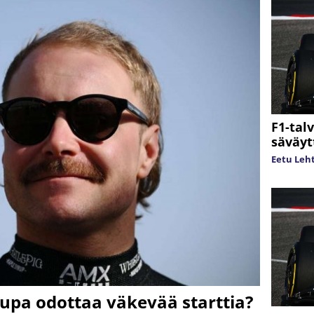
F1-talv
säväyt
Eetu Leh
 lupa odottaa väkevää starttia?