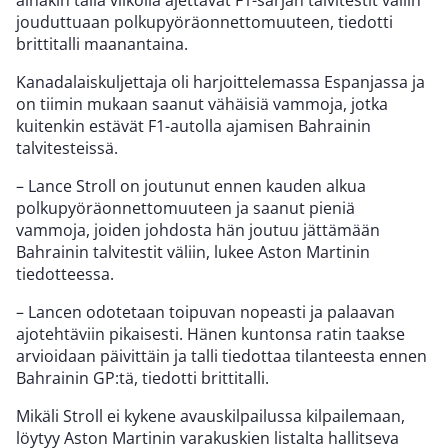
ainakin tällä viikolla ajettavat F1-sarjan talvitestit väliin
jouduttuaan polkupyöräonnettomuuteen, tiedotti
brittitalli maanantaina.
Kanadalaiskuljettaja oli harjoittelemassa Espanjassa ja
on tiimin mukaan saanut vähäisiä vammoja, jotka
kuitenkin estävät F1-autolla ajamisen Bahrainin
talvitesteissä.
– Lance Stroll on joutunut ennen kauden alkua
polkupyöräonnettomuuteen ja saanut pieniä
vammoja, joiden johdosta hän joutuu jättämään
Bahrainin talvitestit väliin, lukee Aston Martinin
tiedotteessa.
– Lancen odotetaan toipuvan nopeasti ja palaavan
ajotehtäviin pikaisesti. Hänen kuntonsa ratin taakse
arvioidaan päivittäin ja talli tiedottaa tilanteesta ennen
Bahrainin GP:tä, tiedotti brittitalli.
Mikäli Stroll ei kykene avauskilpailussa kilpailemaan,
löytyy Aston Martinin varakuskien listalta hallitseva