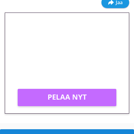
Jaa
🎁 Huipputarjous jatkuu: 10
euron kierrätysvapaa
megakierros Reactoonz-
peliin – vain 1 eurolla!
Peli: Reactoonz
Vain uusille asiakkaille!
PELAA NYT