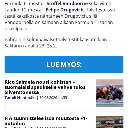
Formula E -mestari
Stoffel Vandoorne
sekä viime
kauden F2-mestari
Felipe Drugovich
. Talvitesteissä
tästä kaksikosta nähtäneen Drugovich, sillä
Vandoornella on samaan aikaan Formula E -sarjan
osakilpailu.
Bahrainin kolmipäiväiset talvitestit kaasutellaan
Sakhirin radalla 23.-25.2.
LUE MYÖS:
Rico Salmela nousi kohisten –
suomalaislupaukselle vahva tulos
Silverstonessa
Taneli Niinimäki
|
10.08.2026
11:55
FIA suunnittelee isoa muutosta F1-
autoihin