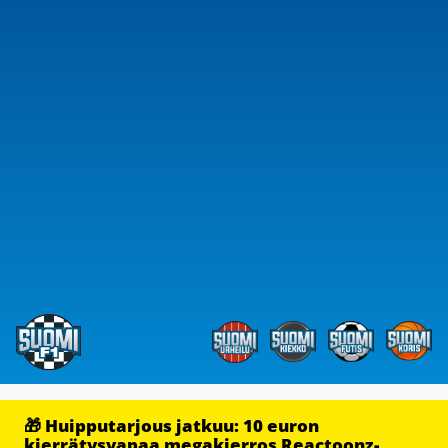
🎁 Huipputarjous jatkuu: 10 euron
kierrätysvapaa megakierros Reactoonz-