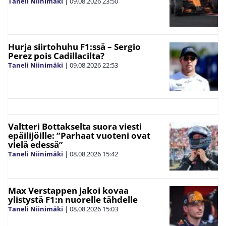
Taneli Niinimäki
|
09.08.2026
23:50
Hurja siirtohuhu F1:ssä – Sergio
Perez pois Cadillacilta?
Taneli Niinimäki
|
09.08.2026
22:53
Valtteri Bottakselta suora viesti
epäilijöille: ”Parhaat vuoteni ovat
vielä edessä”
Taneli Niinimäki
|
08.08.2026
15:42
Max Verstappen jakoi kovaa
ylistystä F1:n nuorelle tähdelle
Taneli Niinimäki
|
08.08.2026
15:03