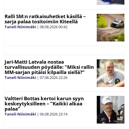
Ralli SM:n ratkaisuhetket käsillä –
sarja palaa tositoimiin Kiteellä
Taneli Niinimäki
|
08.08.2026
00:42
Jari-Matti Latvala nostaa
turvallisuuden pöydälle: ”Miksi rallin
MM-sarjan pitäisi kilpailla siellä?”
Taneli Niinimäki
|
07.08.2026
22:26
Valtteri Bottas kertoi karun syyn
keskeytyksilleen – ”Kaikki alkaa
palaa”
Taneli Niinimäki
|
06.08.2026
23:14