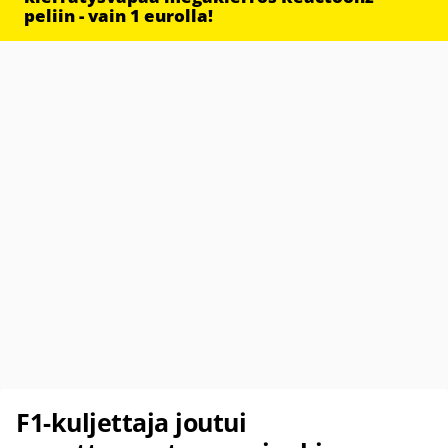
peliin - vain 1 eurolla!
F1-kuljettaja joutui