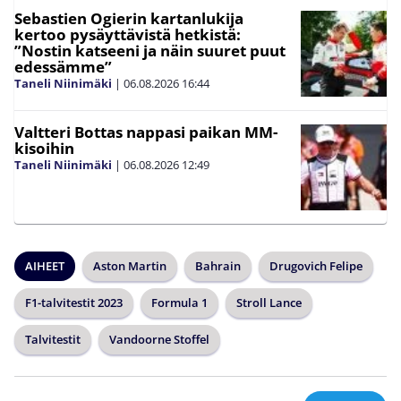
Sebastien Ogierin kartanlukija
kertoo pysäyttävistä hetkistä:
”Nostin katseeni ja näin suuret puut
edessämme”
Taneli Niinimäki
|
06.08.2026
16:44
Valtteri Bottas nappasi paikan MM-
kisoihin
Taneli Niinimäki
|
06.08.2026
12:49
AIHEET
Aston Martin
Bahrain
Drugovich Felipe
F1-talvitestit 2023
Formula 1
Stroll Lance
Talvitestit
Vandoorne Stoffel