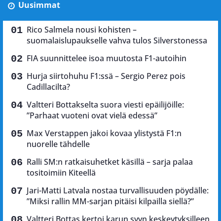
Uusimmat
Rico Salmela nousi kohisten –
suomalaislupaukselle vahva tulos Silverstonessa
FIA suunnittelee isoa muutosta F1-autoihin
Hurja siirtohuhu F1:ssä – Sergio Perez pois
Cadillacilta?
Valtteri Bottakselta suora viesti epäilijöille:
”Parhaat vuoteni ovat vielä edessä”
Max Verstappen jakoi kovaa ylistystä F1:n
nuorelle tähdelle
Ralli SM:n ratkaisuhetket käsillä – sarja palaa
tositoimiin Kiteellä
Jari-Matti Latvala nostaa turvallisuuden pöydälle:
”Miksi rallin MM-sarjan pitäisi kilpailla siellä?”
Valtteri Bottas kertoi karun syyn keskeytyksilleen