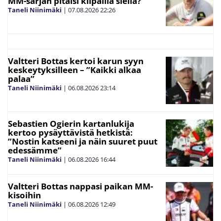
MM-sarjan pitäisi kilpailla siellä?”
Taneli Niinimäki
|
07.08.2026
22:26
Valtteri Bottas kertoi karun syyn
keskeytyksilleen – ”Kaikki alkaa
palaa”
Taneli Niinimäki
|
06.08.2026
23:14
Sebastien Ogierin kartanlukija
kertoo pysäyttävistä hetkistä:
”Nostin katseeni ja näin suuret puut
edessämme”
Taneli Niinimäki
|
06.08.2026
16:44
Valtteri Bottas nappasi paikan MM-
kisoihin
Taneli Niinimäki
|
06.08.2026
12:49