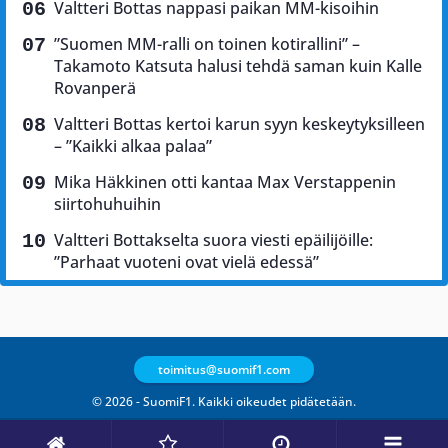
Valtteri Bottas nappasi paikan MM-kisoihin
”Suomen MM-ralli on toinen kotirallini” –
Takamoto Katsuta halusi tehdä saman kuin Kalle
Rovanperä
Valtteri Bottas kertoi karun syyn keskeytyksilleen
– ”Kaikki alkaa palaa”
Mika Häkkinen otti kantaa Max Verstappenin
siirtohuhuihin
Valtteri Bottakselta suora viesti epäilijöille:
”Parhaat vuoteni ovat vielä edessä”
toimitus@suomif1.com
© 2026 - SuomiF1. Kaikki oikeudet pidätetään.