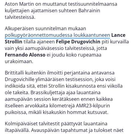
Aston Martin on muuttanut testisuunnitelmaansa
kuljettajien ajattamisen suhteen Bahrainin
talvitesteissä.
Alkuperäisen suunnitelman mukaan
polkupyöräonnettomuudessa loukkaantuneen
Lance
Strollin
tilalla ajaneen
Felipe Drugovichin
piti kurvailla
vain yksi aamupäiväsessio talvitesteissä, jotta
Fernando Alonso
ei joudu koko rupeamaa
urakoimaan.
Brittitalli kuitenkin ilmoitti perjantaina antavansa
Drugovichille ylimääräisen testisession, joka voisi
indikoida sitä, ettei Strollin kisakunnosta ensi viikolla
ole takeita. Brassikuljettaja ajaa lauantaina
aamupäivän session kerätäkseen ennen kaikkea
itselleen arvokkaita kilometrejä AMR23-kilpurin
puikoissa, mikäli kisakuskin hommat kutsuvat.
Kolmipäiväiset talvitestit päättyvät lauantaina
iltapäivällä. Avauspäivän tapahtumat ja tulokset näet