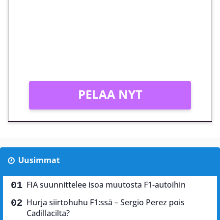
megakierros Reactoonz-
peliin – vain 1 eurolla!
Peli: Reactoonz
Vain uusille asiakkaille!
PELAA NYT
Uusimmat
FIA suunnittelee isoa muutosta F1-autoihin
Hurja siirtohuhu F1:ssä – Sergio Perez pois
Cadillacilta?