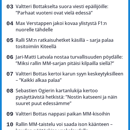
Valtteri Bottakselta suora viesti epäilijöille:
”Parhaat vuoteni ovat vielä edessä”
Max Verstappen jakoi kovaa ylistystä F1:n
nuorelle tähdelle
Ralli SM:n ratkaisuhetket käsillä – sarja palaa
tositoimiin Kiteellä
Jari-Matti Latvala nostaa turvallisuuden pöydälle:
”Miksi rallin MM-sarjan pitäisi kilpailla siellä?”
Valtteri Bottas kertoi karun syyn keskeytyksilleen
– ”Kaikki alkaa palaa”
Sebastien Ogierin kartanlukija kertoo
pysäyttävistä hetkistä: ”Nostin katseeni ja näin
suuret puut edessämme”
Valtteri Bottas nappasi paikan MM-kisoihin
Rallin MM-taistelu voi saada ison käänteen –