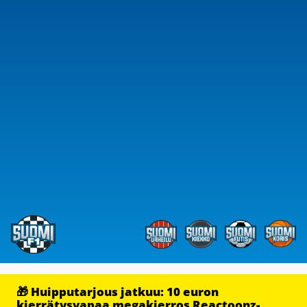
🎁 Huipputarjous jatkuu: 10 euron
kierrätysvapaa megakierros Reactoonz-