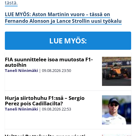
tästä.
LUE MYÖS: Aston Martinin vuoro – tässä on
Fernando Alonson ja Lance Strollin uusi työkalu
LUE MYÖS:
FIA suunnittelee isoa muutosta F1-
autoihin
Taneli Niinimäki
|
09.08.2026
23:50
Hurja siirtohuhu F1:ssä – Sergio
Perez pois Cadillacilta?
Taneli Niinimäki
|
09.08.2026
22:53