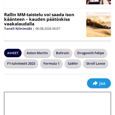
Rallin MM-taistelu voi saada ison
käänteen – kauden päätöskisa
vaakalaudalla
Taneli Niinimäki
|
06.08.2026
00:07
AIHEET
Aston Martin
Bahrain
Drugovich Felipe
F1-talvitestit 2023
Formula 1
Sakhir
Stroll Lance
Jaa
🎁 Huipputarjous jatkuu: 10
euron kierrätysvapaa