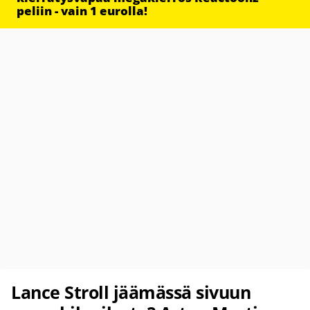
peliin - vain 1 eurolla!
Lance Stroll jäämässä sivuun