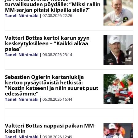
turvallisuuden pöydälle: ”Miksi rallin
MM-sarjan pitäisi kilpailla siellä?”
Taneli Niinimäki
|
07.08.2026
22:26
Valtteri Bottas kertoi karun syyn
keskeytyksilleen – ”Kaikki alkaa
palaa”
Taneli Niinimäki
|
06.08.2026
23:14
Sebastien Ogierin kartanlukija
kertoo pysäyttävistä hetkistä:
”Nostin katseeni ja näin suuret puut
edessämme”
Taneli Niinimäki
|
06.08.2026
16:44
Valtteri Bottas nappasi paikan MM-
kisoihin
Taneli Niinimäki
|
06.08.2026
12:49