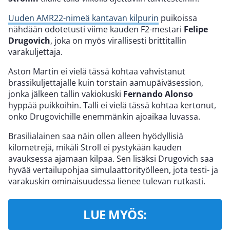
Uuden AMR22-nimeä kantavan kilpurin
puikoissa
nähdään odotetusti viime kauden F2-mestari
Felipe
Drugovich
, joka on myös virallisesti brittitallin
varakuljettaja.
Aston Martin ei vielä tässä kohtaa vahvistanut
brassikuljettajalle kuin torstain aamupäiväsession,
jonka jälkeen tallin vakiokuski
Fernando Alonso
hyppää puikkoihin. Talli ei vielä tässä kohtaa kertonut,
onko Drugovichille enemmänkin ajoaikaa luvassa.
Brasilialainen saa näin ollen alleen hyödyllisiä
kilometrejä, mikäli Stroll ei pystykään kauden
avauksessa ajamaan kilpaa. Sen lisäksi Drugovich saa
hyvää vertailupohjaa simulaattorityölleen, jota testi- ja
varakuskin ominaisuudessa lienee tulevan rutkasti.
LUE MYÖS: