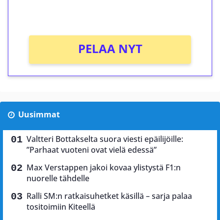
Ei kierrätysvaatimusta!
PELAA NYT
Uusimmat
Valtteri Bottakselta suora viesti epäilijöille:
”Parhaat vuoteni ovat vielä edessä”
Max Verstappen jakoi kovaa ylistystä F1:n
nuorelle tähdelle
Ralli SM:n ratkaisuhetket käsillä – sarja palaa
tositoimiin Kiteellä