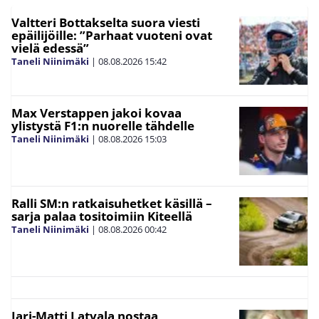
Valtteri Bottakselta suora viesti
epäilijöille: ”Parhaat vuoteni ovat
vielä edessä”
Taneli Niinimäki
|
08.08.2026
15:42
Max Verstappen jakoi kovaa
ylistystä F1:n nuorelle tähdelle
Taneli Niinimäki
|
08.08.2026
15:03
Ralli SM:n ratkaisuhetket käsillä –
sarja palaa tositoimiin Kiteellä
Taneli Niinimäki
|
08.08.2026
00:42
Jari-Matti Latvala nostaa