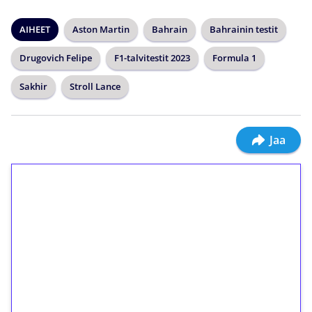
AIHEET
Aston Martin
Bahrain
Bahrainin testit
Drugovich Felipe
F1-talvitestit 2023
Formula 1
Sakhir
Stroll Lance
Jaa
1€ = 10€ arvosta
ilmaiskierroksia ilman
kierrätystä!
Talleta 1€
Saat heti 50 ilmaiskierrosta Tuohi 1000 -
peliin (arvo 0,20€ per kierros)!