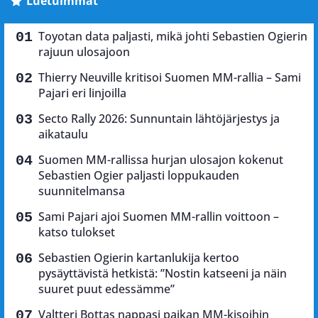
Luetuimmat
Toyotan data paljasti, mikä johti Sebastien Ogierin
rajuun ulosajoon
Thierry Neuville kritisoi Suomen MM-rallia – Sami
Pajari eri linjoilla
Secto Rally 2026: Sunnuntain lähtöjärjestys ja
aikataulu
Suomen MM-rallissa hurjan ulosajon kokenut
Sebastien Ogier paljasti loppukauden
suunnitelmansa
Sami Pajari ajoi Suomen MM-rallin voittoon –
katso tulokset
Sebastien Ogierin kartanlukija kertoo
pysäyttävistä hetkistä: ”Nostin katseeni ja näin
suuret puut edessämme”
Valtteri Bottas nappasi paikan MM-kisoihin