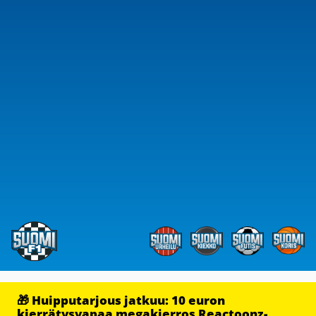
🎁 Huipputarjous jatkuu: 10 euron
kierrätysvapaa megakierros Reactoonz-