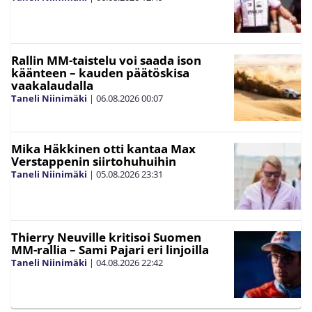
Rallin MM-taistelu voi saada ison
käänteen – kauden päätöskisa
vaakalaudalla
Taneli Niinimäki
|
06.08.2026
00:07
Mika Häkkinen otti kantaa Max
Verstappenin siirtohuhuihin
Taneli Niinimäki
|
05.08.2026
23:31
Thierry Neuville kritisoi Suomen
MM-rallia – Sami Pajari eri linjoilla
Taneli Niinimäki
|
04.08.2026
22:42