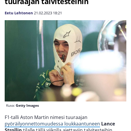
tuuraajan talvitesteihin
Eetu Lehtonen
21.02.2023
18:21
Kuva:
Getty Images
F1-talli Aston Martin nimesi tuuraajan
pyöräilyonnettomuudessa loukkaantuneen
Lance
Strollin
tilalle tällä viikolla ajettaviin talvitesteihin.