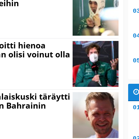
eihin
oitti hienoa
 olisi voinut olla
laiskuski täräytti
n Bahrainin