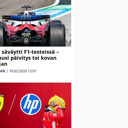
 säväytti F1-testeissä –
uusi päivitys toi kovan
jan
uth
|
18.02.2026
12:01