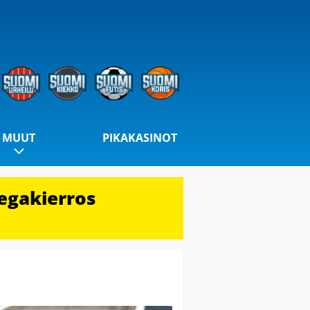
MUUT
PIKAKASINOT
egakierros