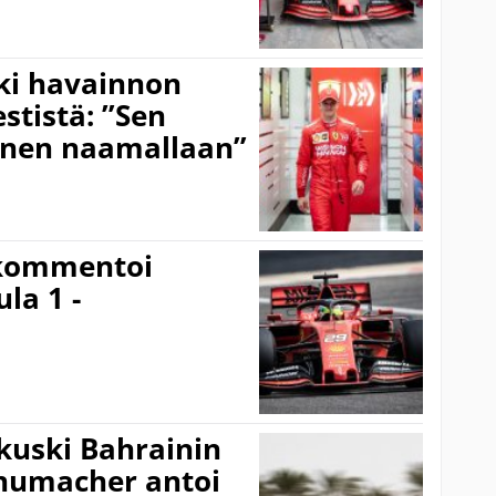
eki havainnon
stistä: ”Sen
änen naamallaan”
kommentoi
la 1 -
kuski Bahrainin
chumacher antoi