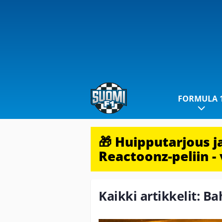
FORMULA 
🎁 Huipputarjous 
Reactoonz-peliin - 
Kaikki artikkelit: Ba