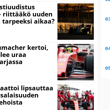
stiuudistus
– riittääkö uuden
 tarpeeksi aikaa?
umacher kertoi,
lee uraa
arjassa
attoi lipsauttaa
 salaisuuden
tehoista