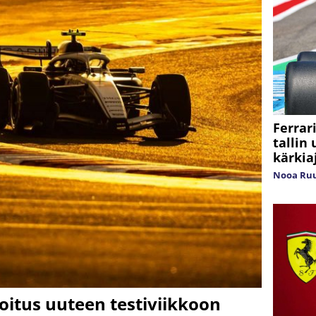
Ferrari
tallin 
kärkia
Nooa Ru
loitus uuteen testiviikkoon