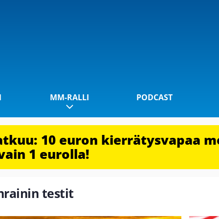
1
MM-RALLI
PODCAST
jatkuu: 10 euron kierrätysvapaa m
vain 1 eurolla!
hrainin testit