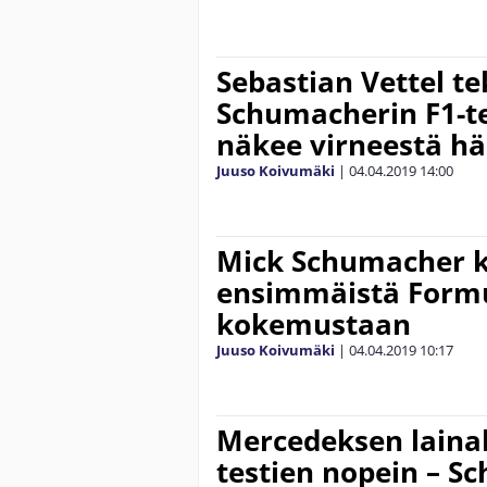
Sebastian Vettel t
Schumacherin F1-te
näkee virneestä h
Juuso Koivumäki
|
04.04.2019
14:00
Mick Schumacher 
ensimmäistä Formu
kokemustaan
Juuso Koivumäki
|
04.04.2019
10:17
Mercedeksen laina
testien nopein – S