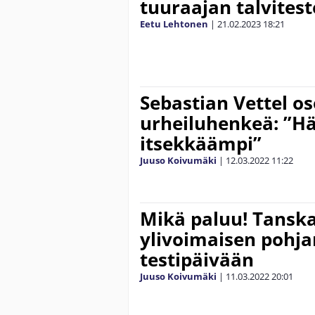
tuuraajan talvitest
Eetu Lehtonen
|
21.02.2023
18:21
Sebastian Vettel os
urheiluhenkeä: ”Hän
itsekkäämpi”
Juuso Koivumäki
|
12.03.2022
11:22
Mikä paluu! Tanska
ylivoimaisen pohja
testipäivään
Juuso Koivumäki
|
11.03.2022
20:01