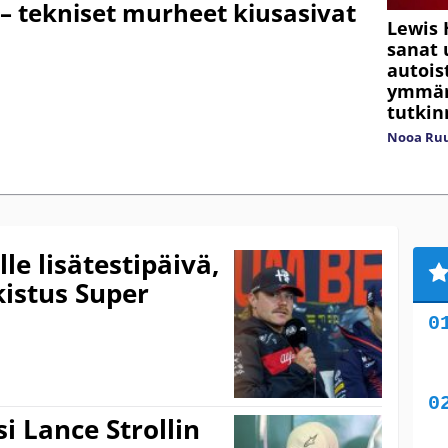
– tekniset murheet kiusasivat
Lewis 
sanat 
autois
ymmär
tutkin
Nooa Ru
le lisätestipäivä,
kistus Super
i Lance Strollin