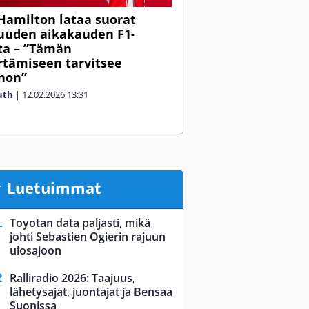
Hamilton lataa suorat
uuden aikakauden F1-
ta – ”Tämän
tämiseen tarvitsee
non”
uth
|
12.02.2026
13:31
Luetuimmat
Toyotan data paljasti, mikä
johti Sebastien Ogierin rajuun
ulosajoon
Ralliradio 2026: Taajuus,
lähetysajat, juontajat ja Bensaa
Suonissa