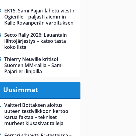
EK15: Sami Pajari lähetti viestin
Ogierille – paljasti aiemmin
Kalle Rovanperän varoituksen
Secto Rally 2026: Lauantain
lähtöjärjestys – katso tästä
koko lista
Thierry Neuville kritisoi
Suomen MM-rallia – Sami
Pajari eri linjoilla
Uusimmat
Valtteri Bottaksen aloitus
uuteen testiviikkoon kertoo
karua faktaa – tekniset
murheet kiusasivat talleja
Ferrari säväytti F1-testeissä –