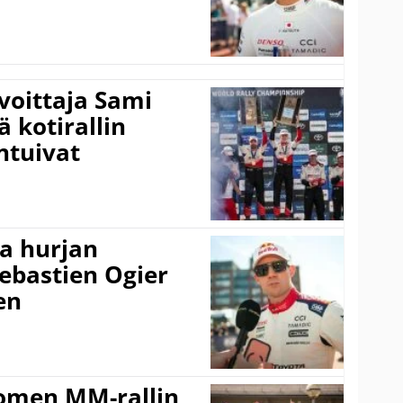
voittaja Sami
ä kotirallin
ntuivat
a hurjan
ebastien Ogier
en
uomen MM-rallin