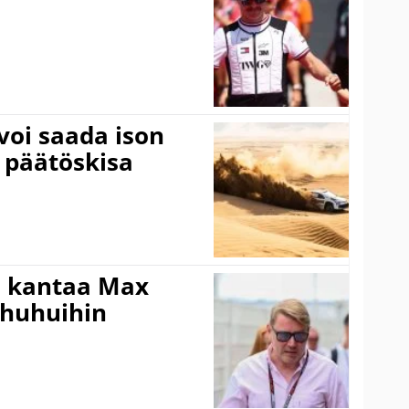
voi saada ison
 päätöskisa
i kantaa Max
ohuhuihin