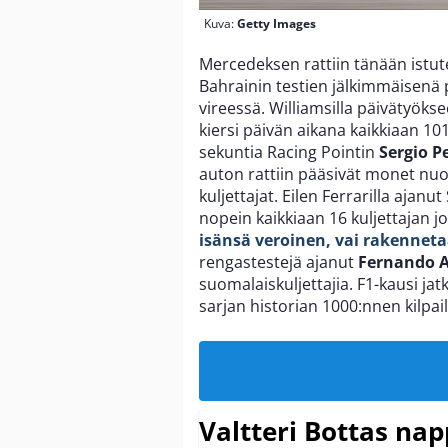
Kuva:
Getty Images
Mercedeksen rattiin tänään istu
Bahrainin testien jälkimmäisenä
vireessä. Williamsilla päivätyöks
kiersi päivän aikana kaikkiaan 10
sekuntia Racing Pointin
Sergio P
auton rattiin pääsivät monet nuo
kuljettajat. Eilen Ferrarilla aja
nopein kaikkiaan 16 kuljettajan j
isänsä veroinen, vai rakennet
rengastestejä ajanut
Fernando 
suomalaiskuljettajia. F1-kausi jat
sarjan historian 1000:nnen kilpai
Valtteri Bottas na