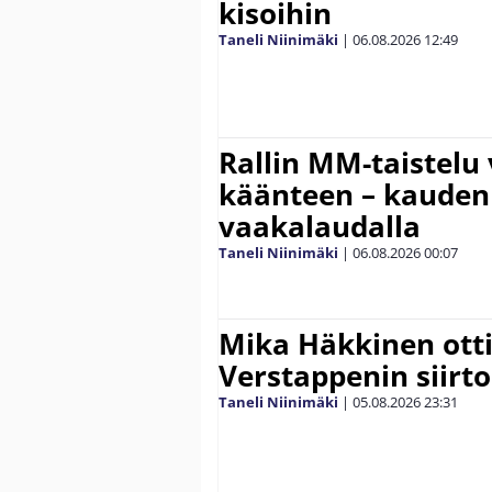
kisoihin
Taneli Niinimäki
|
06.08.2026
12:49
Rallin MM-taistelu 
käänteen – kauden
vaakalaudalla
Taneli Niinimäki
|
06.08.2026
00:07
Mika Häkkinen ott
Verstappenin siirt
Taneli Niinimäki
|
05.08.2026
23:31