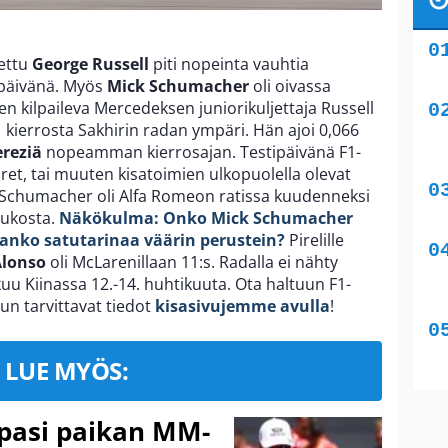
tettu
George Russell
piti nopeinta vauhtia
 päivänä. Myös
Mick Schumacher
oli oivassa
een kilpaileva Mercedeksen juniorikuljettaja Russell
1 kierrosta Sakhirin radan ympäri. Hän ajoi 0,066
ereziä
nopeamman kierrosajan. Testipäivänä F1-
ret, tai muuten kisatoimien ulkopuolella olevat
nut Schumacher oli Alfa Romeon ratissa kuudenneksi
oukosta.
Näkökulma: Onko Mick Schumacher
aanko satutarinaa väärin perustein?
Pirelille
Alonso
oli McLarenillaan 11:s. Radalla ei nähty
kuu Kiinassa 12.-14. huhtikuuta. Ota haltuun F1-
lun tarvittavat tiedot
kisasivujemme avulla
!
LUE MYÖS:
ppasi paikan MM-