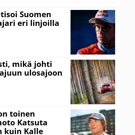
itisoi Suomen
ari eri linjoilla
ti, mikä johti
rajuun ulosajoon
on toinen
amoto Katsuta
 kuin Kalle