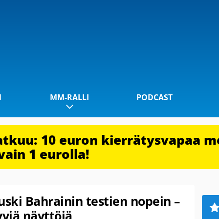
1
MM-RALLI
PODCAST
jatkuu: 10 euron kierrätysvapaa m
vain 1 eurolla!
ski Bahrainin testien nopein –
viä näyttöjä