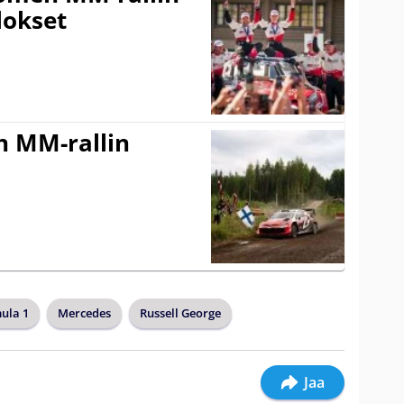
lokset
n MM-rallin
ula 1
Mercedes
Russell George
Jaa