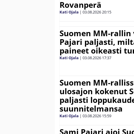
Rovanperä
Kati Ojala
|
03.08.2026
20:15
Suomen MM-rallin 
Pajari paljasti, milt
paineet oikeasti tu
Kati Ojala
|
03.08.2026
17:37
Suomen MM-ralliss
ulosajon kokenut S
paljasti loppukaud
suunnitelmansa
Kati Ojala
|
03.08.2026
15:59
Sami Pajari ajoi S