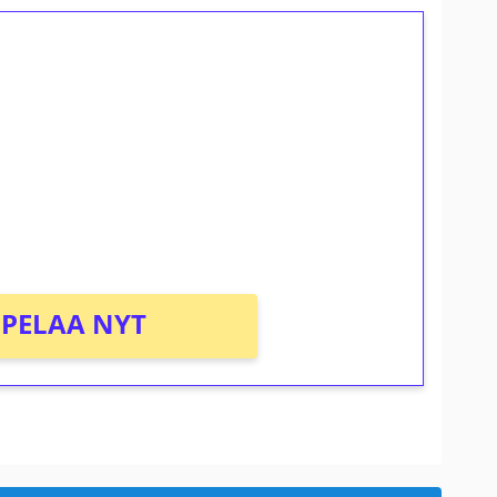
ilmaiskierroksia ilman
osta Tuohi 1000 -peliin (arvo 0,20€ per
PELAA NYT