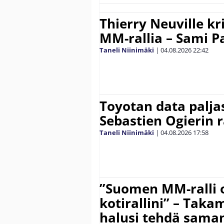
Thierry Neuville kr
MM-rallia – Sami Paj
Taneli Niinimäki
|
04.08.2026
22:42
Toyotan data paljas
Sebastien Ogierin 
Taneli Niinimäki
|
04.08.2026
17:58
”Suomen MM-ralli 
kotirallini” – Tak
halusi tehdä saman