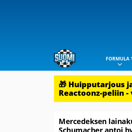
FORMULA 
🎁 Huipputarjous 
Reactoonz-peliin - 
Mercedeksen lainaku
Schumacher antoi hy