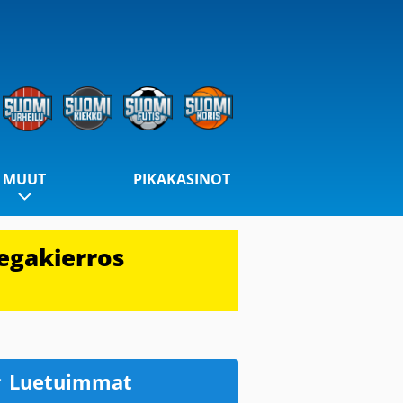
MUUT
PIKAKASINOT
egakierros
Luetuimmat