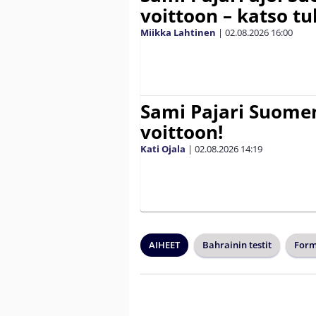
voittoon – katso tu
Miikka Lahtinen
|
02.08.2026
16:00
Sami Pajari Suome
voittoon!
Kati Ojala
|
02.08.2026
14:19
AIHEET
Bahrainin testit
Form