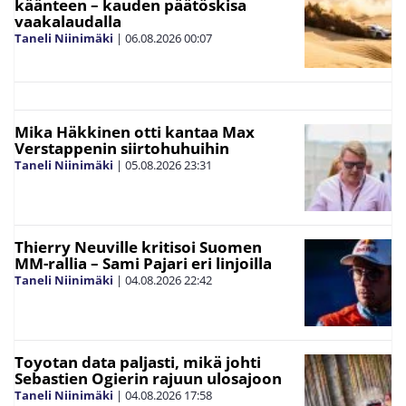
käänteen – kauden päätöskisa
vaakalaudalla
Taneli Niinimäki
|
06.08.2026
00:07
Mika Häkkinen otti kantaa Max
Verstappenin siirtohuhuihin
Taneli Niinimäki
|
05.08.2026
23:31
Thierry Neuville kritisoi Suomen
MM-rallia – Sami Pajari eri linjoilla
Taneli Niinimäki
|
04.08.2026
22:42
Toyotan data paljasti, mikä johti
Sebastien Ogierin rajuun ulosajoon
Taneli Niinimäki
|
04.08.2026
17:58