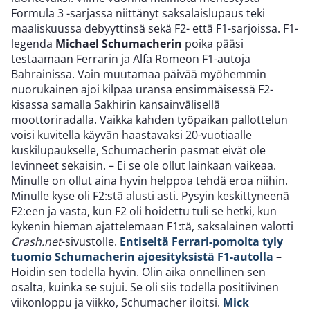
Formula 3 -sarjassa niittänyt saksalaislupaus teki
maaliskuussa debyyttinsä sekä F2- että F1-sarjoissa. F1-
legenda
Michael Schumacherin
poika pääsi
testaamaan Ferrarin ja Alfa Romeon F1-autoja
Bahrainissa. Vain muutamaa päivää myöhemmin
nuorukainen ajoi kilpaa uransa ensimmäisessä F2-
kisassa samalla Sakhirin kansainvälisellä
moottoriradalla. Vaikka kahden työpaikan pallottelun
voisi kuvitella käyvän haastavaksi 20-vuotiaalle
kuskilupaukselle, Schumacherin pasmat eivät ole
levinneet sekaisin. – Ei se ole ollut lainkaan vaikeaa.
Minulle on ollut aina hyvin helppoa tehdä eroa niihin.
Minulle kyse oli F2:stä alusti asti. Pysyin keskittyneenä
F2:een ja vasta, kun F2 oli hoidettu tuli se hetki, kun
kykenin hieman ajattelemaan F1:tä, saksalainen valotti
Crash.net
-sivustolle.
Entiseltä Ferrari-pomolta tyly
tuomio Schumacherin ajoesityksistä F1-autolla
–
Hoidin sen todella hyvin. Olin aika onnellinen sen
osalta, kuinka se sujui. Se oli siis todella positiivinen
viikonloppu ja viikko, Schumacher iloitsi.
Mick