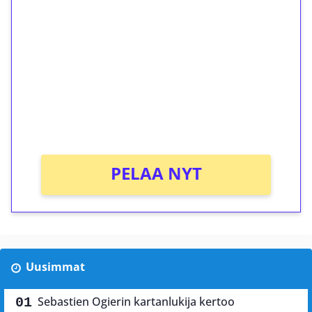
ilmaiskierroksia ilman
kierrätystä!
Talleta 1€
Saat heti 50 ilmaiskierrosta Tuohi 1000 -
peliin (arvo 0,20€ per kierros)!
Ei kierrätysvaatimusta!
PELAA NYT
Uusimmat
Sebastien Ogierin kartanlukija kertoo