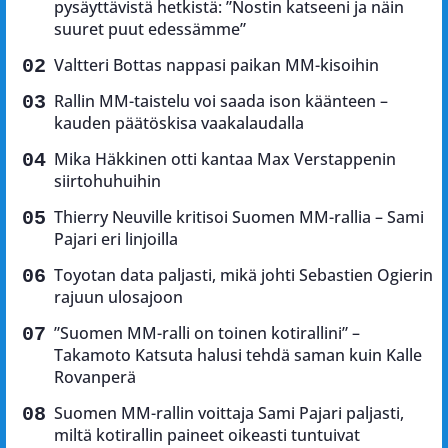
pysäyttävistä hetkistä: ”Nostin katseeni ja näin
suuret puut edessämme”
Valtteri Bottas nappasi paikan MM-kisoihin
Rallin MM-taistelu voi saada ison käänteen –
kauden päätöskisa vaakalaudalla
Mika Häkkinen otti kantaa Max Verstappenin
siirtohuhuihin
Thierry Neuville kritisoi Suomen MM-rallia – Sami
Pajari eri linjoilla
Toyotan data paljasti, mikä johti Sebastien Ogierin
rajuun ulosajoon
”Suomen MM-ralli on toinen kotirallini” –
Takamoto Katsuta halusi tehdä saman kuin Kalle
Rovanperä
Suomen MM-rallin voittaja Sami Pajari paljasti,
miltä kotirallin paineet oikeasti tuntuivat