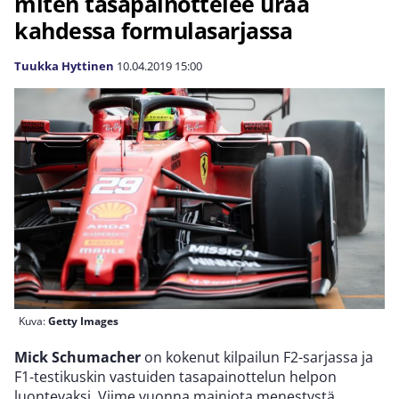
miten tasapainottelee uraa
kahdessa formulasarjassa
Tuukka Hyttinen
10.04.2019
15:00
Kuva:
Getty Images
Mick Schumacher
on kokenut kilpailun F2-sarjassa ja
F1-testikuskin vastuiden tasapainottelun helpon
luontevaksi. Viime vuonna mainiota menestystä