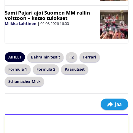
Sami Pajari ajoi Suomen MM-rallin
voittoon – katso tulokset
Miikka Lahtinen
|
02.08.2026
16:00
AIHEET
Bahrainin testit
F2
Ferrari
Formula 1
Formula 2
Pääuutiset
Schumacher Mick
Jaa
1€ = 10€ arvosta