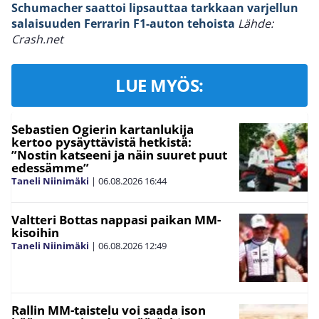
Schumacher saattoi lipsauttaa tarkkaan varjellun
salaisuuden Ferrarin F1-auton tehoista
Lähde:
Crash.net
LUE MYÖS:
Sebastien Ogierin kartanlukija
kertoo pysäyttävistä hetkistä:
”Nostin katseeni ja näin suuret puut
edessämme”
Taneli Niinimäki
|
06.08.2026
16:44
Valtteri Bottas nappasi paikan MM-
kisoihin
Taneli Niinimäki
|
06.08.2026
12:49
Rallin MM-taistelu voi saada ison