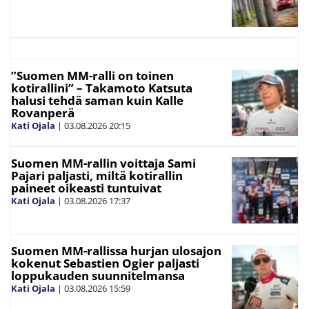
”Suomen MM-ralli on toinen
kotirallini” – Takamoto Katsuta
halusi tehdä saman kuin Kalle
Rovanperä
Kati Ojala
|
03.08.2026
20:15
Suomen MM-rallin voittaja Sami
Pajari paljasti, miltä kotirallin
paineet oikeasti tuntuivat
Kati Ojala
|
03.08.2026
17:37
Suomen MM-rallissa hurjan ulosajon
kokenut Sebastien Ogier paljasti
loppukauden suunnitelmansa
Kati Ojala
|
03.08.2026
15:59