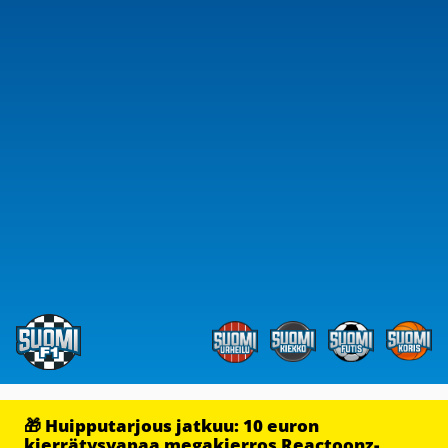
🎁 Huipputarjous jatkuu: 10 euron
kierrätysvapaa megakierros Reactoonz-