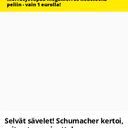
peliin - vain 1 eurolla!
Selvät sävelet! Schumacher kertoi,