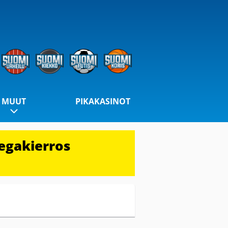
MUUT
PIKAKASINOT
egakierros