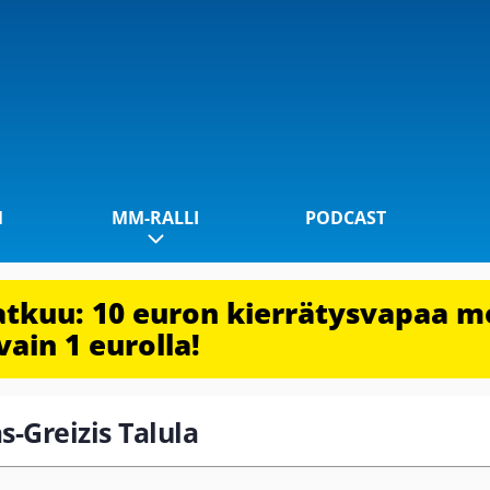
1
MM-RALLI
PODCAST
jatkuu: 10 euron kierrätysvapaa m
vain 1 eurolla!
s-Greizis Talula