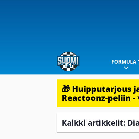
FORMULA 
🎁 Huipputarjous 
Reactoonz-peliin - 
Kaikki artikkelit: Dia