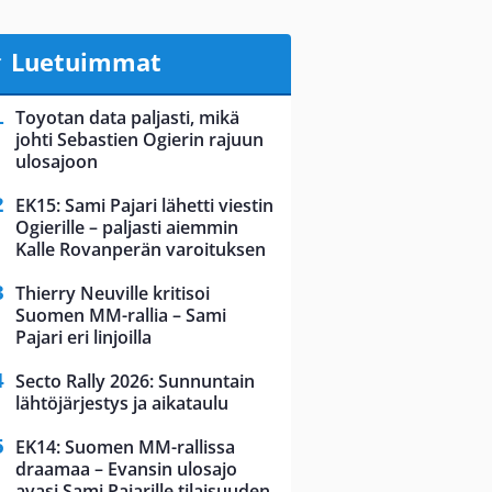
Luetuimmat
Toyotan data paljasti, mikä
johti Sebastien Ogierin rajuun
ulosajoon
EK15: Sami Pajari lähetti viestin
Ogierille – paljasti aiemmin
Kalle Rovanperän varoituksen
Thierry Neuville kritisoi
Suomen MM-rallia – Sami
Pajari eri linjoilla
Secto Rally 2026: Sunnuntain
lähtöjärjestys ja aikataulu
EK14: Suomen MM-rallissa
draamaa – Evansin ulosajo
avasi Sami Pajarille tilaisuuden