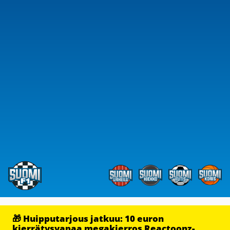
🎁 Huipputarjous jatkuu: 10 euron
kierrätysvapaa megakierros Reactoonz-