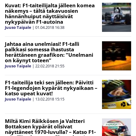
Kuvat: F1-taiteilijalta jälleen komea
näkemys – tältä takavuosien
hännänhuiput näyttäisivät
nykypäivän F1-autoina
Juuso Taipale
|
01.04.2018
16:38
Jahtaa aina unelmiasi! F1-talli
palkkasi somessa ihastusta
herättäneen graafikon: ”Unelmani
on käynyt toteen”
Juuso Taipale
|
22.02.2018
21:55
F1-taiteilija teki sen jälleen: Päivitti
F1-legendojen kypärät nykyaikaan –
katso upeat kuvat!
Juuso Taipale
|
13.02.2018
15:15
Miltä Kimi Räikkösen ja Valtteri
Bottaksen kypärät olisivat
näyttäneet 1970-luvulla? – Katso F1-