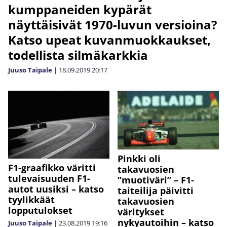
kumppaneiden kypärät
näyttäisivät 1970-luvun versioina?
Katso upeat kuvanmuokkaukset,
todellista silmäkarkkia
Juuso Taipale
|
18.09.2019
20:17
Pinkki oli
F1-graafikko väritti
takavuosien
tulevaisuuden F1-
”muotiväri” – F1-
autot uusiksi – katso
taiteilija päivitti
tyylikkäät
takavuosien
lopputulokset
väritykset
nykyautoihin – katso
Juuso Taipale
|
23.08.2019
19:16