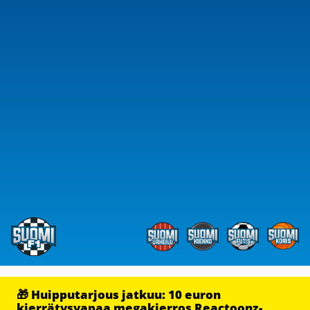
🎁 Huipputarjous jatkuu: 10 euron
kierrätysvapaa megakierros Reactoonz-