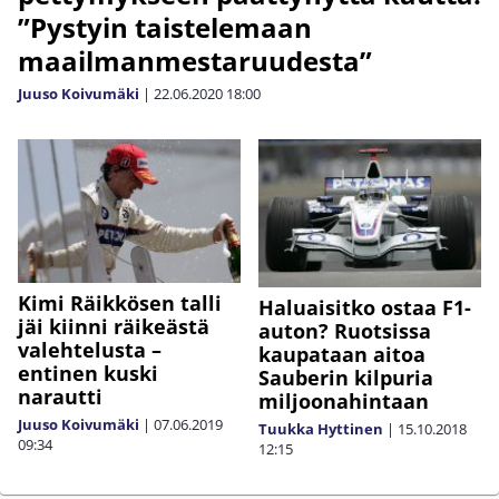
”Pystyin taistelemaan
maailmanmestaruudesta”
Juuso Koivumäki
|
22.06.2020
18:00
Kimi Räikkösen talli
Haluaisitko ostaa F1-
jäi kiinni räikeästä
auton? Ruotsissa
valehtelusta –
kaupataan aitoa
entinen kuski
Sauberin kilpuria
narautti
miljoonahintaan
Juuso Koivumäki
|
07.06.2019
Tuukka Hyttinen
|
15.10.2018
09:34
12:15