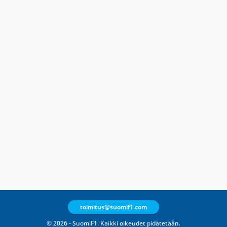
toimitus@suomif1.com
© 2026 - SuomiF1. Kaikki oikeudet pidätetään.