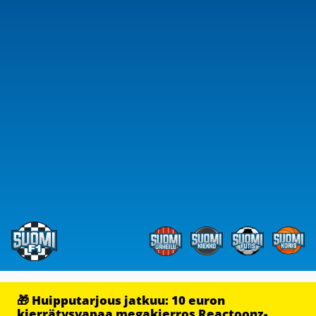
🎁 Huipputarjous jatkuu: 10 euron
kierrätysvapaa megakierros Reactoonz-