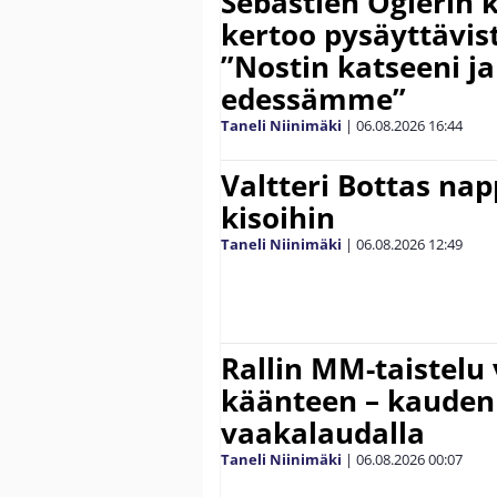
Sebastien Ogierin 
kertoo pysäyttävist
”Nostin katseeni j
edessämme”
Taneli Niinimäki
|
06.08.2026
16:44
Valtteri Bottas na
kisoihin
Taneli Niinimäki
|
06.08.2026
12:49
Rallin MM-taistelu 
käänteen – kauden
vaakalaudalla
Taneli Niinimäki
|
06.08.2026
00:07