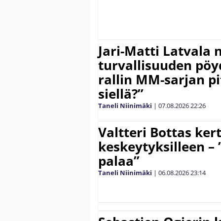
Jari-Matti Latvala 
turvallisuuden pöyd
rallin MM-sarjan pit
siellä?”
Taneli Niinimäki
|
07.08.2026
22:26
Valtteri Bottas ker
keskeytyksilleen – 
palaa”
Taneli Niinimäki
|
06.08.2026
23:14