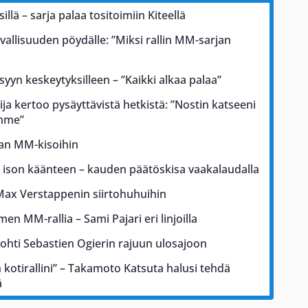
illä – sarja palaa tositoimiin Kiteellä
rvallisuuden pöydälle: ”Miksi rallin MM-sarjan
 syyn keskeytyksilleen – ”Kaikki alkaa palaa”
ja kertoo pysäyttävistä hetkistä: ”Nostin katseeni
ämme”
kan MM-kisoihin
a ison käänteen – kauden päätöskisa vaakalaudalla
Max Verstappenin siirtohuhuihin
men MM-rallia – Sami Pajari eri linjoilla
johti Sebastien Ogierin rajuun ulosajoon
kotirallini” – Takamoto Katsuta halusi tehdä
ä