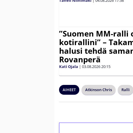
Taneli Niinimäki
|
04.08.2026
17:58
”Suomen MM-ralli 
kotirallini” – Tak
halusi tehdä saman
Rovanperä
Kati Ojala
|
03.08.2026
20:15
AIHEET
Atkinson Chris
Ralli