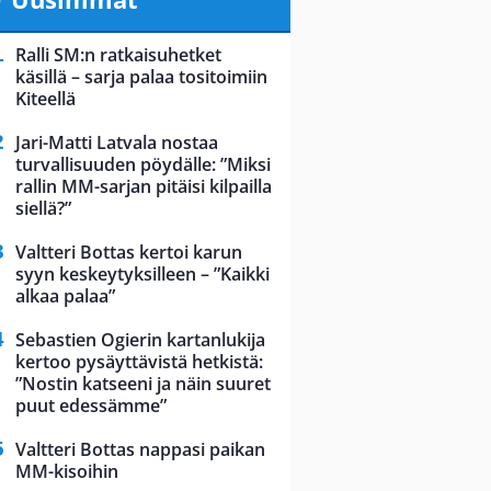
Ralli SM:n ratkaisuhetket
käsillä – sarja palaa tositoimiin
Kiteellä
Jari-Matti Latvala nostaa
turvallisuuden pöydälle: ”Miksi
rallin MM-sarjan pitäisi kilpailla
siellä?”
Valtteri Bottas kertoi karun
syyn keskeytyksilleen – ”Kaikki
alkaa palaa”
Sebastien Ogierin kartanlukija
kertoo pysäyttävistä hetkistä:
”Nostin katseeni ja näin suuret
puut edessämme”
Valtteri Bottas nappasi paikan
MM-kisoihin