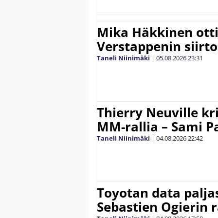
Mika Häkkinen ott
Verstappenin siirt
Taneli Niinimäki
|
05.08.2026
23:31
Thierry Neuville kr
MM-rallia – Sami Paj
Taneli Niinimäki
|
04.08.2026
22:42
Toyotan data paljas
Sebastien Ogierin 