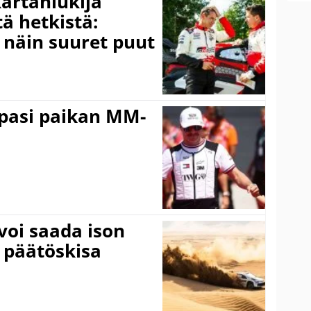
kartanlukija
ä hetkistä:
a näin suuret puut
ppasi paikan MM-
voi saada ison
 päätöskisa