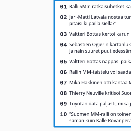
Ralli SM:n ratkaisuhetket käs
Jari-Matti Latvala nostaa tu
pitäisi kilpailla siellä?”
Valtteri Bottas kertoi karun
Sebastien Ogierin kartanluki
ja näin suuret puut edess
Valtteri Bottas nappasi pai
Rallin MM-taistelu voi saad
Mika Häkkinen otti kantaa 
Thierry Neuville kritisoi Suo
Toyotan data paljasti, mikä 
”Suomen MM-ralli on toinen 
saman kuin Kalle Rovanper