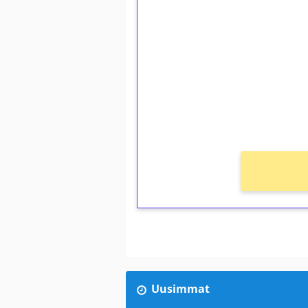
1€ = 10€ arvosta 
kierrätystä!
Talleta 1€
Saat heti 50 ilmaiskierr
kierros)!
Ei kierrätysvaatimusta!
Uusimmat