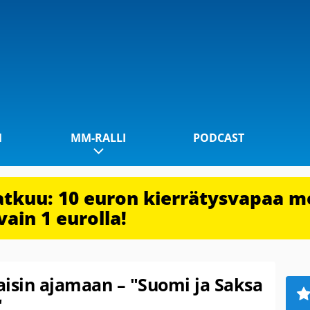
1
MM-RALLI
PODCAST
jatkuu: 10 euron kierrätysvapaa m
vain 1 eurolla!
aisin ajamaan – "Suomi ja Saksa
"