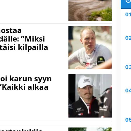
nostaa
älle: ”Miksi
äisi kilpailla
toi karun syyn
”Kaikki alkaa