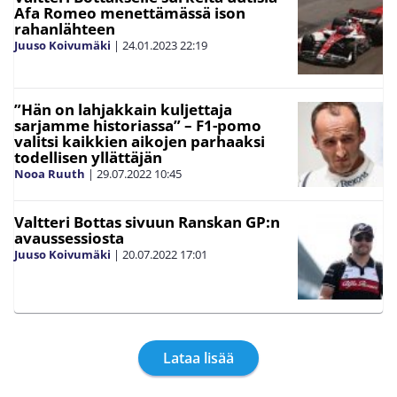
Afa Romeo menettämässä ison
rahanlähteen
Juuso Koivumäki
|
24.01.2023
22:19
”Hän on lahjakkain kuljettaja
sarjamme historiassa” – F1-pomo
valitsi kaikkien aikojen parhaaksi
todellisen yllättäjän
Nooa Ruuth
|
29.07.2022
10:45
Valtteri Bottas sivuun Ranskan GP:n
avaussessiosta
Juuso Koivumäki
|
20.07.2022
17:01
Lataa lisää