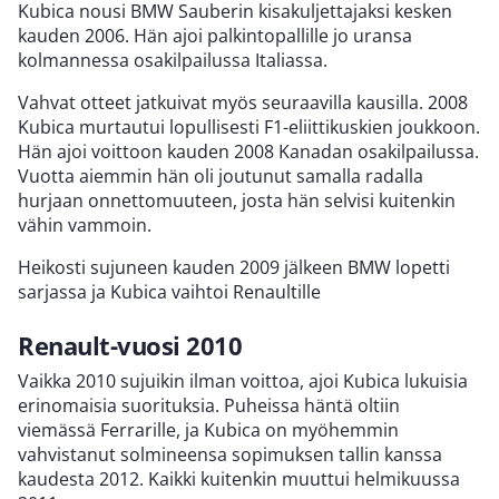
Kubica nousi BMW Sauberin kisakuljettajaksi kesken
kauden 2006. Hän ajoi palkintopallille jo uransa
kolmannessa osakilpailussa Italiassa.
Vahvat otteet jatkuivat myös seuraavilla kausilla. 2008
Kubica murtautui lopullisesti F1-eliittikuskien joukkoon.
Hän ajoi voittoon kauden 2008 Kanadan osakilpailussa.
Vuotta aiemmin hän oli joutunut samalla radalla
hurjaan onnettomuuteen, josta hän selvisi kuitenkin
vähin vammoin.
Heikosti sujuneen kauden 2009 jälkeen BMW lopetti
sarjassa ja Kubica vaihtoi Renaultille
Renault-vuosi 2010
Vaikka 2010 sujuikin ilman voittoa, ajoi Kubica lukuisia
erinomaisia suorituksia. Puheissa häntä oltiin
viemässä Ferrarille, ja Kubica on myöhemmin
vahvistanut solmineensa sopimuksen tallin kanssa
kaudesta 2012. Kaikki kuitenkin muuttui helmikuussa