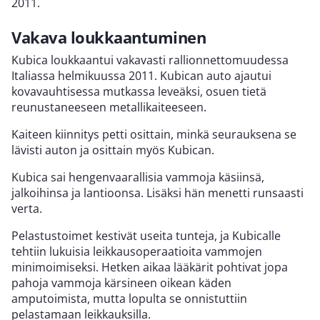
2011.
Vakava loukkaantuminen
Kubica loukkaantui vakavasti rallionnettomuudessa
Italiassa helmikuussa 2011. Kubican auto ajautui
kovavauhtisessa mutkassa leveäksi, osuen tietä
reunustaneeseen metallikaiteeseen.
Kaiteen kiinnitys petti osittain, minkä seurauksena se
lävisti auton ja osittain myös Kubican.
Kubica sai hengenvaarallisia vammoja käsiinsä,
jalkoihinsa ja lantioonsa. Lisäksi hän menetti runsaasti
verta.
Pelastustoimet kestivät useita tunteja, ja Kubicalle
tehtiin lukuisia leikkausoperaatioita vammojen
minimoimiseksi. Hetken aikaa lääkärit pohtivat jopa
pahoja vammoja kärsineen oikean käden
amputoimista, mutta lopulta se onnistuttiin
pelastamaan leikkauksilla.