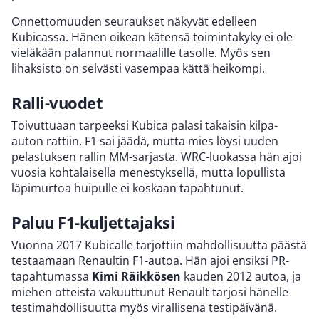
Onnettomuuden seuraukset näkyvät edelleen
Kubicassa. Hänen oikean kätensä toimintakyky ei ole
vieläkään palannut normaalille tasolle. Myös sen
lihaksisto on selvästi vasempaa kättä heikompi.
Ralli-vuodet
Toivuttuaan tarpeeksi Kubica palasi takaisin kilpa-
auton rattiin. F1 sai jäädä, mutta mies löysi uuden
pelastuksen rallin MM-sarjasta. WRC-luokassa hän ajoi
vuosia kohtalaisella menestyksellä, mutta lopullista
läpimurtoa huipulle ei koskaan tapahtunut.
Paluu F1-kuljettajaksi
Vuonna 2017 Kubicalle tarjottiin mahdollisuutta päästä
testaamaan Renaultin F1-autoa. Hän ajoi ensiksi PR-
tapahtumassa
Kimi Räikkösen
kauden 2012 autoa, ja
miehen otteista vakuuttunut Renault tarjosi hänelle
testimahdollisuutta myös virallisena testipäivänä.