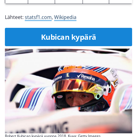
Lähteet:
statsf1.com
,
Wikipedia
Kubican kypärä
Robert Kubican kypärä vuonna 2018. Kuva: Getty Images