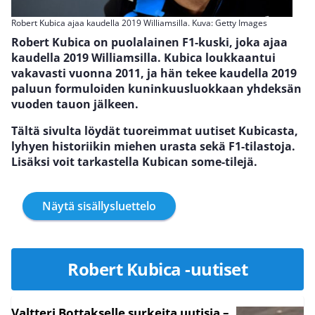
Robert Kubica ajaa kaudella 2019 Williamsilla. Kuva: Getty Images
Robert Kubica on puolalainen F1-kuski, joka ajaa
kaudella 2019 Williamsilla. Kubica loukkaantui
vakavasti vuonna 2011, ja hän tekee kaudella 2019
paluun formuloiden kuninkuusluokkaan yhdeksän
vuoden tauon jälkeen.
Tältä sivulta löydät tuoreimmat uutiset Kubicasta,
lyhyen historiikin miehen urasta sekä F1-tilastoja.
Lisäksi voit tarkastella Kubican some-tilejä.
Näytä sisällysluettelo
Robert Kubica -uutiset
Valtteri Bottakselle surkeita uutisia –