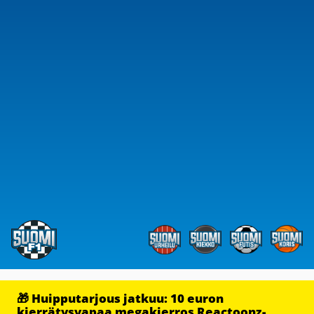
🎁 Huipputarjous jatkuu: 10 euron
kierrätysvapaa megakierros Reactoonz-