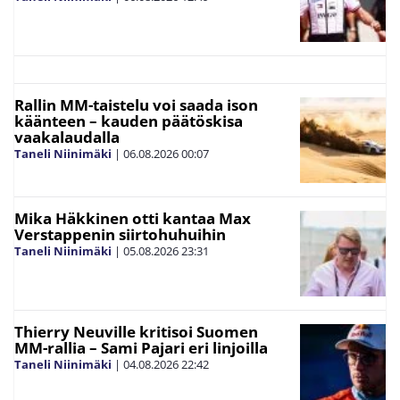
Rallin MM-taistelu voi saada ison
käänteen – kauden päätöskisa
vaakalaudalla
Taneli Niinimäki
|
06.08.2026
00:07
Mika Häkkinen otti kantaa Max
Verstappenin siirtohuhuihin
Taneli Niinimäki
|
05.08.2026
23:31
Thierry Neuville kritisoi Suomen
MM-rallia – Sami Pajari eri linjoilla
Taneli Niinimäki
|
04.08.2026
22:42