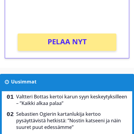
Saat heti 50 ilmaiskierrosta Tuohi 1000 -
peliin (arvo 0,20€ per kierros)!
Ei kierrätysvaatimusta!
PELAA NYT
Uusimmat
Valtteri Bottas kertoi karun syyn keskeytyksilleen
– ”Kaikki alkaa palaa”
Sebastien Ogierin kartanlukija kertoo
pysäyttävistä hetkistä: ”Nostin katseeni ja näin
suuret puut edessämme”