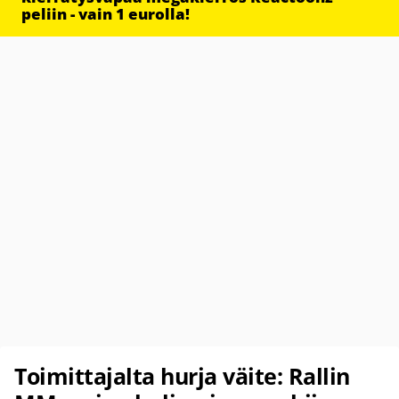
peliin - vain 1 eurolla!
Toimittajalta hurja väite: Rallin