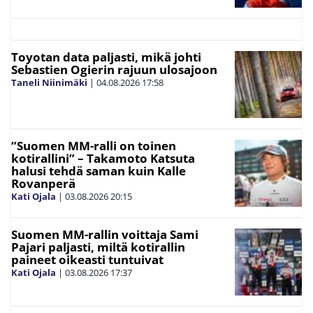
Toyotan data paljasti, mikä johti
Sebastien Ogierin rajuun ulosajoon
Taneli Niinimäki
|
04.08.2026
17:58
”Suomen MM-ralli on toinen
kotirallini” – Takamoto Katsuta
halusi tehdä saman kuin Kalle
Rovanperä
Kati Ojala
|
03.08.2026
20:15
Suomen MM-rallin voittaja Sami
Pajari paljasti, miltä kotirallin
paineet oikeasti tuntuivat
Kati Ojala
|
03.08.2026
17:37