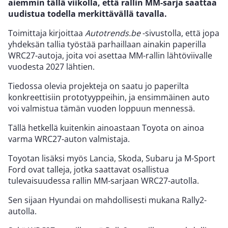
aiemmin tällä viikolla, että rallin MM-sarja saattaa
uudistua todella merkittävällä tavalla.
Toimittaja kirjoittaa
Autotrends.be
-sivustolla, että jopa
yhdeksän tallia työstää parhaillaan ainakin paperilla
WRC27-autoja, joita voi asettaa MM-rallin lähtöviivalle
vuodesta 2027 lähtien.
Tiedossa olevia projekteja on saatu jo paperilta
konkreettisiin prototyyppeihin, ja ensimmäinen auto
voi valmistua tämän vuoden loppuun mennessä.
Tällä hetkellä kuitenkin ainoastaan Toyota on ainoa
varma WRC27-auton valmistaja.
Toyotan lisäksi myös Lancia, Skoda, Subaru ja M-Sport
Ford ovat talleja, jotka saattavat osallistua
tulevaisuudessa rallin MM-sarjaan WRC27-autolla.
Sen sijaan Hyundai on mahdollisesti mukana Rally2-
autolla.