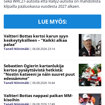
Sekä WRC27-autoilla että Rally2-autoilla on mahdollista
kilpailla pääluokassa vuodesta 2027 alkaen.
LUE MYÖS:
Valtteri Bottas kertoi karun syyn
keskeytyksilleen – ”Kaikki alkaa
palaa”
Taneli Niinimäki
|
06.08.2026
23:14
Sebastien Ogierin kartanlukija
kertoo pysäyttävistä hetkistä:
”Nostin katseeni ja näin suuret puut
edessämme”
Taneli Niinimäki
|
06.08.2026
16:44
Valtteri Bottas nappasi paikan MM-
kisoihin
Taneli Niinimäki
|
06.08.2026
12:49