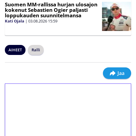
Suomen MM-rallissa hurjan ulosajon
kokenut Sebastien Ogier paljasti
loppukauden suunnitelmansa
Kati Ojala
|
03.08.2026
15:59
AIHEET
Ralli
Jaa
1€ = 10€ arvosta
ilmaiskierroksia ilman
kierrätystä!
Talleta 1€