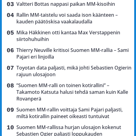
Valtteri Bottas nappasi paikan MM-kisoihin
Rallin MM-taistelu voi saada ison käänteen –
kauden päätöskisa vaakalaudalla
Mika Häkkinen otti kantaa Max Verstappenin
siirtohuhuihin
Thierry Neuville kritisoi Suomen MM-rallia – Sami
Pajari eri linjoilla
Toyotan data paljasti, mikä johti Sebastien Ogierin
rajuun ulosajoon
”Suomen MM-ralli on toinen kotirallini” –
Takamoto Katsuta halusi tehdä saman kuin Kalle
Rovanperä
Suomen MM-rallin voittaja Sami Pajari paljasti,
miltä kotirallin paineet oikeasti tuntuivat
Suomen MM-rallissa hurjan ulosajon kokenut
Sebastien Ogier paljasti loppukauden