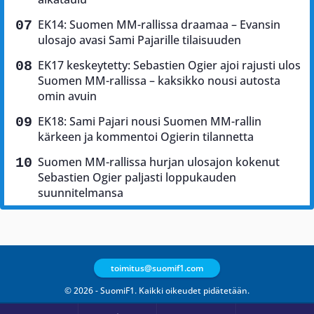
EK14: Suomen MM-rallissa draamaa – Evansin
ulosajo avasi Sami Pajarille tilaisuuden
EK17 keskeytetty: Sebastien Ogier ajoi rajusti ulos
Suomen MM-rallissa – kaksikko nousi autosta
omin avuin
EK18: Sami Pajari nousi Suomen MM-rallin
kärkeen ja kommentoi Ogierin tilannetta
Suomen MM-rallissa hurjan ulosajon kokenut
Sebastien Ogier paljasti loppukauden
suunnitelmansa
toimitus@suomif1.com
© 2026 - SuomiF1. Kaikki oikeudet pidätetään.