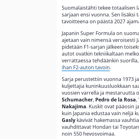
Suomalaistähti tekee totaalisen 
sarjaan ensi vuonna. Sen lisäksi
tavoitteena on päästä 2027 ajam
Japanin Super Formula on suomala
ajetaan vain nimensä veroisesti 
pidetään F1-sarjan jälkeen toise
autot ovatkin tekniikaltaan melko
verrattaessa tehdäänkin suorill
ihan F2-auton tavoin
.
Sarja perustettiin vuonna 1973 j
kuljettajia kuninkuusluokkaan sa
vuosien varrella ja mestaruutta 
Schumacher
,
Pedro de la Rosa
,
Nakajima
. Kuskit ovat pääosin j
kuin Japania edustaa vain neljä k
Gasly
kävivät hakemassa vauhtia
vauhdittavat Hondan tai Toyotan k
noin 550 hevosvoimaa.