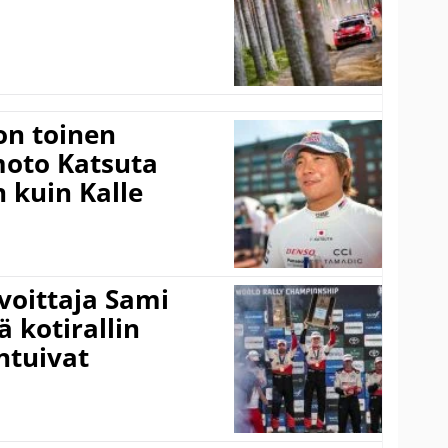
on toinen
amoto Katsuta
 kuin Kalle
voittaja Sami
ä kotirallin
ntuivat