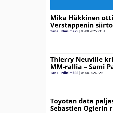
Mika Häkkinen ott
Verstappenin siirt
Taneli Niinimäki
|
05.08.2026
23:31
Thierry Neuville kr
MM-rallia – Sami Paj
Taneli Niinimäki
|
04.08.2026
22:42
Toyotan data paljas
Sebastien Ogierin 