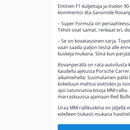
Entinen F1-kuljettaja ja itsekin 9
kommentoi
Ilta-Sanomille
Rovanp
– Super Formula on periaatteessa
Tehot ovat samat, renkaat eri, d
– Se on kovatasoinen sarja. Toyota
vaan saada paljon testiä alle enne
kuskeja mukana. Siinä kun pärjää,
Rovanperällä on rata-autoilusta
kaudella ajetusta Porsche Carrera
aikamiehellä. Suomalainen pätki
kokeiluun mahtui voittokin jo to
ajoi satunnaisia kisoja MM-rallia
marraskuussa ajamaan Red Bullin
Uraa MM-rallikuskina on jäljellä 
edelleen tiukasti mukana havit