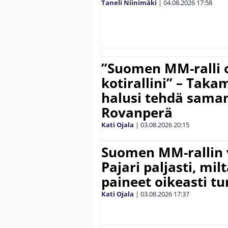
Taneli Niinimäki
|
04.08.2026
17:58
”Suomen MM-ralli 
kotirallini” – Tak
halusi tehdä saman
Rovanperä
Kati Ojala
|
03.08.2026
20:15
Suomen MM-rallin 
Pajari paljasti, milt
paineet oikeasti tu
Kati Ojala
|
03.08.2026
17:37