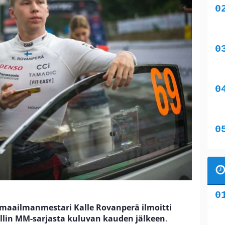
 maailmanmestari Kalle Rovanperä ilmoitti
allin MM-sarjasta
kuluvan kauden jälkeen
.