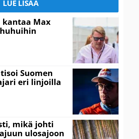
LUE LISÄÄ
i kantaa Max
ohuhuihin
itisoi Suomen
ari eri linjoilla
ti, mikä johti
rajuun ulosajoon