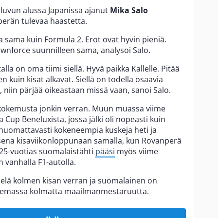
0-luvun alussa Japanissa ajanut
Mika Salo
erän tulevaa haastetta.
 sama kuin Formula 2. Erot ovat hyvin pieniä.
ownforce suunnilleen sama, analysoi Salo.
lla on oma tiimi siellä. Hyvä paikka Kallelle. Pitää
n kuin kisat alkavat. Siellä on todella osaavia
 niin pärjää oikeastaan missä vaan, sanoi Salo.
 kokemusta jonkin verran. Muun muassa viime
 Cup Beneluxista, jossa jälki oli nopeasti kuin
 huomattavasti kokeneempia kuskeja heti ja
isena kisaviikonloppunaan samalla, kun Rovanperä
. 25-vuotias suomalaistähti
pääsi
myös viime
 vanhalla F1-autolla.
vielä kolmen kisan verran ja suomalainen on
telemassa kolmatta maailmanmestaruutta.