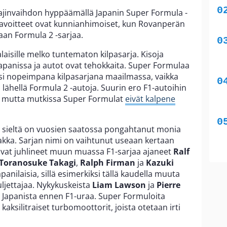
lajinvaihdon hyppäämällä Japanin Super Formula -
 tavoitteet ovat kunnianhimoiset, kun Rovanperän
aan Formula 2 -sarjaa.
isille melko tuntematon kilpasarja. Kisoja
Japanissa ja autot ovat tehokkaita. Super Formulaa
ksi nopeimpana kilpasarjana maailmassa, vaikka
 lähellä Formula 2 -autoja. Suurin ero F1-autoihin
a, mutta mutkissa Super Formulat
eivät kalpene
a sieltä on vuosien saatossa pongahtanut monia
akka. Sarjan nimi on vaihtunut useaan kertaan
ovat juhlineet muun muassa F1-sarjaa ajaneet
Ralf
Toranosuke Takagi
,
Ralph Firman
ja
Kazuki
apanilaisia, sillä esimerkiksi tällä kaudella muuta
uljettajaa. Nykykuskeista
Liam Lawson
ja
Pierre
 Japanista ennen F1-uraa. Super Formuloita
aksilitraiset turbomoottorit, joista otetaan irti