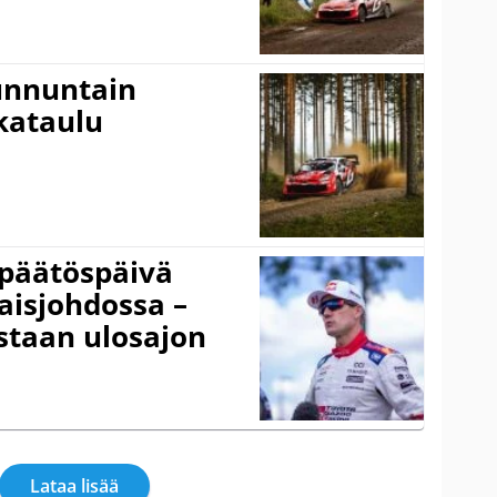
Sunnuntain
ikataulu
päätöspäivä
aisjohdossa –
istaan ulosajon
Lataa lisää