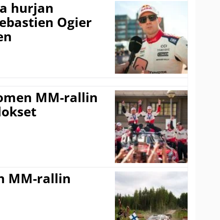
a hurjan
ebastien Ogier
en
uomen MM-rallin
lokset
n MM-rallin