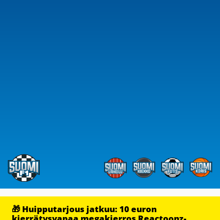
🎁 Huipputarjous jatkuu: 10 euron
kierrätysvapaa megakierros Reactoonz-