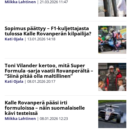
Miikka Lahtinen
|
21.03.2026
11:47
Sopimus päättyy – F1-kuljettajasta
tulossa Kalle Rovanperän kilpailija?
Kati Ojala
|
13.01.2026
14:18
Toni Vilander kertoo, mitä Super
Formula -sarja vaatii Rovanperältä –
”Siinä pitää olla maltillinen”
Kati Ojala
|
08.01.2026
20:17
Kalle Rovanperä pääsi irti
formuloissa – näin suomalaiselle
kävi testeissä
Miikka Lahtinen
|
08.01.2026
12:23