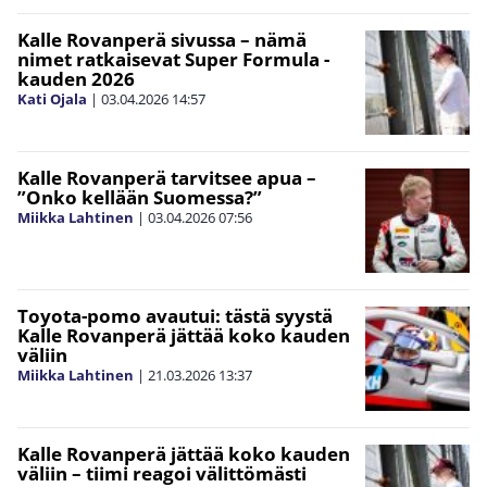
Kalle Rovanperä sivussa – nämä
nimet ratkaisevat Super Formula -
kauden 2026
Kati Ojala
|
03.04.2026
14:57
Kalle Rovanperä tarvitsee apua –
”Onko kellään Suomessa?”
Miikka Lahtinen
|
03.04.2026
07:56
Toyota-pomo avautui: tästä syystä
Kalle Rovanperä jättää koko kauden
väliin
Miikka Lahtinen
|
21.03.2026
13:37
Kalle Rovanperä jättää koko kauden
väliin – tiimi reagoi välittömästi