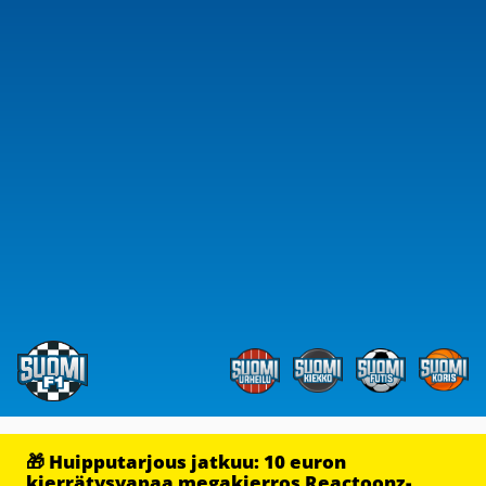
🎁 Huipputarjous jatkuu: 10 euron
kierrätysvapaa megakierros Reactoonz-