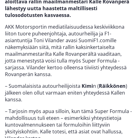
aloittava rallin maailmanmestari Kalle Rovanperä
lähestyy uutta haastetta maltillisesti
tulosodotusten kasvaessa.
AKK Motorsportin mediatilaisuudessa keskiviikkona
liiton tuore puheenjohtaja, autourheilija ja F1-
asiantuntija Toni Vilander avasi SuomiF1.comille
näkemyksiään siitä, mitä rallin kaksinkertaiselta
maailmanmestarilta Kalle Rovanperältä vaaditaan,
jotta menestystä voisi tulla myös Super Formula -
sarjassa. Vilander kertoo olleensa tiiviisti yhteydessä
Rovanperän kanssa.
– Suomalaisista autourheilijoista
Kimi
n (
Räikkönen
)
jälkeen olen ollut varmaan eniten yhteydessä Kallen
kanssa.
– Tarjosin myös apua silloin, kun tämä Super Formula -
mahdollisuus tuli eteen – esimerkiksi yhteystietoja
kuntovalmennukseen tai formuloihin liittyviin
yksityiskohtiin. Kalle totesi, että asiat ovat hallussa,