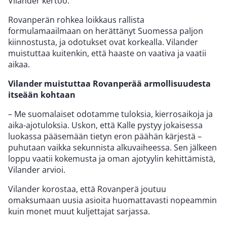
Vilander kertoo.
Rovanperän rohkea loikkaus rallista
formulamaailmaan on herättänyt Suomessa paljon
kiinnostusta, ja odotukset ovat korkealla. Vilander
muistuttaa kuitenkin, että haaste on vaativa ja vaatii
aikaa.
Vilander muistuttaa Rovanperää armollisuudesta
itseään kohtaan
– Me suomalaiset odotamme tuloksia, kierrosaikoja ja
aika-ajotuloksia. Uskon, että Kalle pystyy jokaisessa
luokassa pääsemään tietyn eron päähän kärjestä –
puhutaan vaikka sekunnista alkuvaiheessa. Sen jälkeen
loppu vaatii kokemusta ja oman ajotyylin kehittämistä,
Vilander arvioi.
Vilander korostaa, että Rovanperä joutuu
omaksumaan uusia asioita huomattavasti nopeammin
kuin monet muut kuljettajat sarjassa.