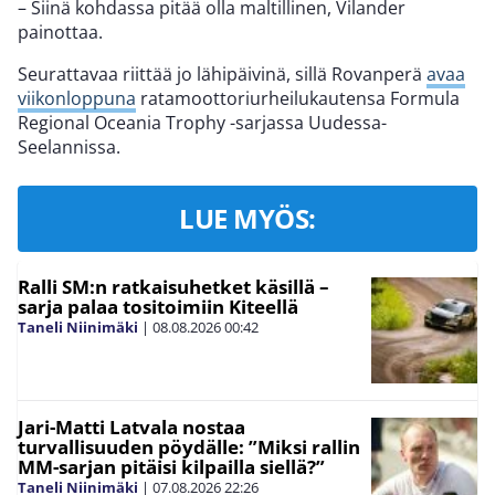
– Siinä kohdassa pitää olla maltillinen, Vilander
painottaa.
Seurattavaa riittää jo lähipäivinä, sillä Rovanperä
avaa
viikonloppuna
ratamoottoriurheilukautensa Formula
Regional Oceania Trophy -sarjassa Uudessa-
Seelannissa.
LUE MYÖS:
Ralli SM:n ratkaisuhetket käsillä –
sarja palaa tositoimiin Kiteellä
Taneli Niinimäki
|
08.08.2026
00:42
Jari-Matti Latvala nostaa
turvallisuuden pöydälle: ”Miksi rallin
MM-sarjan pitäisi kilpailla siellä?”
Taneli Niinimäki
|
07.08.2026
22:26