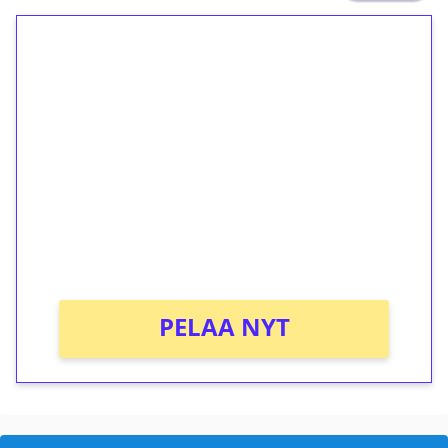
1€ = 10€ arvosta
ilmaiskierroksia ilman
kierrätystä!
Talleta 1€
Saat heti 50 ilmaiskierrosta Tuohi 1000 -
peliin (arvo 0,20€ per kierros)!
Ei kierrätysvaatimusta!
PELAA NYT