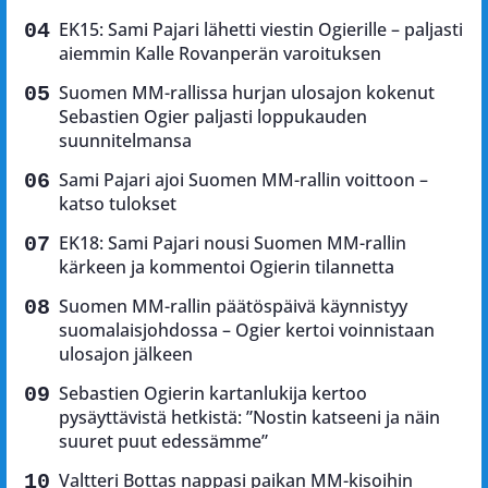
EK15: Sami Pajari lähetti viestin Ogierille – paljasti
aiemmin Kalle Rovanperän varoituksen
Suomen MM-rallissa hurjan ulosajon kokenut
Sebastien Ogier paljasti loppukauden
suunnitelmansa
Sami Pajari ajoi Suomen MM-rallin voittoon –
katso tulokset
EK18: Sami Pajari nousi Suomen MM-rallin
kärkeen ja kommentoi Ogierin tilannetta
Suomen MM-rallin päätöspäivä käynnistyy
suomalaisjohdossa – Ogier kertoi voinnistaan
ulosajon jälkeen
Sebastien Ogierin kartanlukija kertoo
pysäyttävistä hetkistä: ”Nostin katseeni ja näin
suuret puut edessämme”
Valtteri Bottas nappasi paikan MM-kisoihin