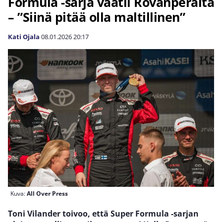
Formula -sarja vaatii Rovanperältä
– ”Siinä pitää olla maltillinen”
Kati Ojala
08.01.2026
20:17
Kuva:
All Over Press
Toni Vilander toivoo, että Super Formula -sarjan