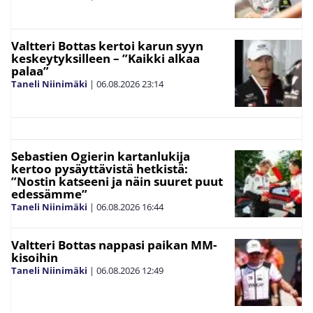
Valtteri Bottas kertoi karun syyn
keskeytyksilleen – ”Kaikki alkaa
palaa”
Taneli Niinimäki
|
06.08.2026
23:14
Sebastien Ogierin kartanlukija
kertoo pysäyttävistä hetkistä:
”Nostin katseeni ja näin suuret puut
edessämme”
Taneli Niinimäki
|
06.08.2026
16:44
Valtteri Bottas nappasi paikan MM-
kisoihin
Taneli Niinimäki
|
06.08.2026
12:49