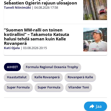
Sebastien Ogierin rajuun ulosajoon
Taneli Niinimäki
|
04.08.2026
17:58
”Suomen MM-ralli on toinen
kotirallini” – Takamoto Katsuta
halusi tehdä saman kuin Kalle
Rovanperä
Kati Ojala
|
03.08.2026
20:15
AIHEET
Formula Regional Oceania Trophy
Haastattelut
Kalle Rovanperä
Rovanperä Kalle
Super Formula
Super Formula
Vilander Toni
Jaa