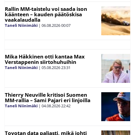
Rallin MM-taistelu voi saada ison
käänteen – kauden päätöskisa
vaakalaudalla
Taneli Niinimäki
|
06.08.2026
00:07
Mika Häkkinen otti kantaa Max
Verstappenin siirtohuhuihin
Taneli Niinimäki
|
05.08.2026
23:31
Thierry Neuville kritisoi Suomen
MM-rallia – Sami Pajari eri linjoilla
Taneli Niinimäki
|
04.08.2026
22:42
Toyotan data paljasti, mikä johti