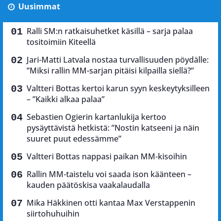
Uusimmat
Ralli SM:n ratkaisuhetket käsillä – sarja palaa
tositoimiin Kiteellä
Jari-Matti Latvala nostaa turvallisuuden pöydälle:
”Miksi rallin MM-sarjan pitäisi kilpailla siellä?”
Valtteri Bottas kertoi karun syyn keskeytyksilleen
– ”Kaikki alkaa palaa”
Sebastien Ogierin kartanlukija kertoo
pysäyttävistä hetkistä: ”Nostin katseeni ja näin
suuret puut edessämme”
Valtteri Bottas nappasi paikan MM-kisoihin
Rallin MM-taistelu voi saada ison käänteen –
kauden päätöskisa vaakalaudalla
Mika Häkkinen otti kantaa Max Verstappenin
siirtohuhuihin