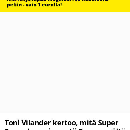
peliin - vain 1 eurolla!
Toni Vilander kertoo, mitä Super