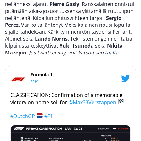
neljänneksi ajanut
Pierre Gasly
. Ranskalainen onnistui
pitämään aika-ajosuorituksensa ylittämällä ruutulipun
neljäntenä. Kilpailun ohitusviihteen tarjoili
Sergio
Perez
. Varikolta lähtenyt Meksikolainen nousi lopulta
sijalle kahdeksan. Kärkikymmenikön täydensi Ferrarit,
Alpinet sekä
Lando Norris
. Teknisten ongelmien takia
kilpailusta keskeyttivät
Yuki Tsunoda
sekä
Nikita
Mazepin
.
Jos twiitti ei näy, voit katsoa sen
täältä
Formula 1
@F1
CLASSIFICATION: Confirmation of a memorable
victory on home soil for
@Max33Verstappen
#DutchGP
#F1