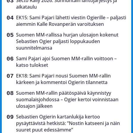
Secto Rally 2026: Sunnuntain lähtöjärjestys ja
aikataulu
EK15: Sami Pajari lähetti viestin Ogierille – paljasti
aiemmin Kalle Rovanperän varoituksen
Suomen MM-rallissa hurjan ulosajon kokenut
Sebastien Ogier paljasti loppukauden
suunnitelmansa
Sami Pajari ajoi Suomen MM-rallin voittoon –
katso tulokset
EK18: Sami Pajari nousi Suomen MM-rallin
kärkeen ja kommentoi Ogierin tilannetta
Suomen MM-rallin päätöspäivä käynnistyy
suomalaisjohdossa – Ogier kertoi voinnistaan
ulosajon jälkeen
Sebastien Ogierin kartanlukija kertoo
pysäyttävistä hetkistä: ”Nostin katseeni ja näin
suuret puut edessämme”