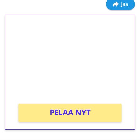
Jaa
1€ = 10€ arvosta
ilmaiskierroksia ilman
kierrätystä!
Talleta 1€
Saat heti 50 ilmaiskierrosta Tuohi 1000 -
peliin (arvo 0,20€ per kierros)!
Ei kierrätysvaatimusta!
PELAA NYT