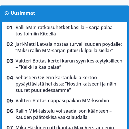
Uusimmat
Ralli SM:n ratkaisuhetket käsillä – sarja palaa
tositoimiin Kiteellä
Jari-Matti Latvala nostaa turvallisuuden pöydälle:
”Miksi rallin MM-sarjan pitäisi kilpailla siellä?”
Valtteri Bottas kertoi karun syyn keskeytyksilleen
– ”Kaikki alkaa palaa”
Sebastien Ogierin kartanlukija kertoo
pysäyttävistä hetkistä: ”Nostin katseeni ja näin
suuret puut edessämme”
Valtteri Bottas nappasi paikan MM-kisoihin
Rallin MM-taistelu voi saada ison käänteen –
kauden päätöskisa vaakalaudalla
Mika Häkkinen otti kantaa Max Verstappenin