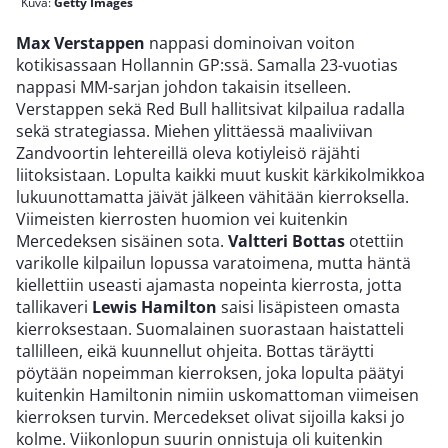
Kuva:
Getty Images
Max Verstappen
nappasi dominoivan voiton
kotikisassaan Hollannin GP:ssä. Samalla 23-vuotias
nappasi MM-sarjan johdon takaisin itselleen.
Verstappen sekä Red Bull hallitsivat kilpailua radalla
sekä strategiassa. Miehen ylittäessä maaliviivan
Zandvoortin lehtereillä oleva kotiyleisö räjähti
liitoksistaan. Lopulta kaikki muut kuskit kärkikolmikkoa
lukuunottamatta jäivät jälkeen vähitään kierroksella.
Viimeisten kierrosten huomion vei kuitenkin
Mercedeksen sisäinen sota.
Valtteri Bottas
otettiin
varikolle kilpailun lopussa varatoimena, mutta häntä
kiellettiin useasti ajamasta nopeinta kierrosta, jotta
tallikaveri
Lewis Hamilton
saisi lisäpisteen omasta
kierroksestaan. Suomalainen suorastaan haistatteli
tallilleen, eikä kuunnellut ohjeita. Bottas täräytti
pöytään nopeimman kierroksen, joka lopulta päätyi
kuitenkin Hamiltonin nimiin uskomattoman viimeisen
kierroksen turvin. Mercedekset olivat sijoilla kaksi jo
kolme. Viikonlopun suurin onnistuja oli kuitenkin