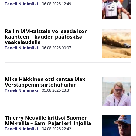
Taneli Niinimäki
|
06.08.2026
12:49
Rallin MM-taistelu voi saada ison
käänteen – kauden päätöskisa
vaakalaudalla
Taneli Niinimäki
|
06.08.2026
00:07
Mika Häkkinen otti kantaa Max
Verstappenin siirtohuhuihin
Taneli Niinimäki
|
05.08.2026
23:31
Thierry Neuville kritisoi Suomen
MM-rallia – Sami Pajari eri linjoilla
Taneli Niinimäki
|
04.08.2026
22:42