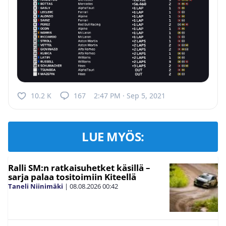
10.2 K
167
2:47 PM · Sep 5, 2021
LUE MYÖS:
Ralli SM:n ratkaisuhetket käsillä –
sarja palaa tositoimiin Kiteellä
Taneli Niinimäki
|
08.08.2026
00:42