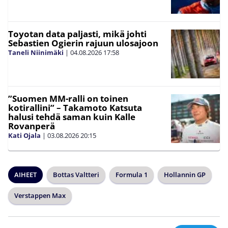
Toyotan data paljasti, mikä johti
Sebastien Ogierin rajuun ulosajoon
Taneli Niinimäki
|
04.08.2026
17:58
”Suomen MM-ralli on toinen
kotirallini” – Takamoto Katsuta
halusi tehdä saman kuin Kalle
Rovanperä
Kati Ojala
|
03.08.2026
20:15
AIHEET
Bottas Valtteri
Formula 1
Hollannin GP
Verstappen Max