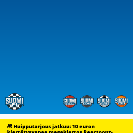
🎁 Huipputarjous jatkuu: 10 euron
kierrätysvapaa megakierros Reactoonz-