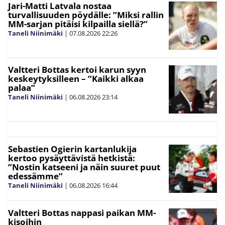
Jari-Matti Latvala nostaa
turvallisuuden pöydälle: ”Miksi rallin
MM-sarjan pitäisi kilpailla siellä?”
Taneli Niinimäki
|
07.08.2026
22:26
Valtteri Bottas kertoi karun syyn
keskeytyksilleen – ”Kaikki alkaa
palaa”
Taneli Niinimäki
|
06.08.2026
23:14
Sebastien Ogierin kartanlukija
kertoo pysäyttävistä hetkistä:
”Nostin katseeni ja näin suuret puut
edessämme”
Taneli Niinimäki
|
06.08.2026
16:44
Valtteri Bottas nappasi paikan MM-
kisoihin