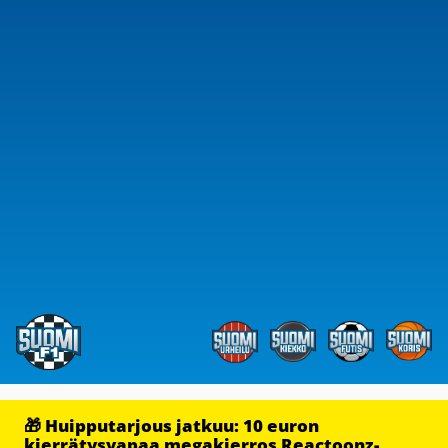
🎁 Huipputarjous jatkuu: 10 euron
kierrätysvapaa megakierros Reactoonz-