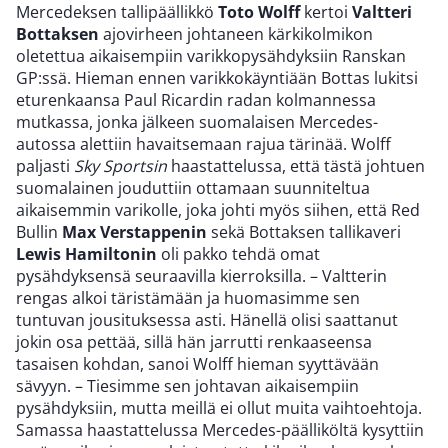
Mercedeksen tallipäällikkö
Toto Wolff
kertoi
Valtteri
Bottaksen
ajovirheen johtaneen kärkikolmikon
oletettua aikaisempiin varikkopysähdyksiin Ranskan
GP:ssä. Hieman ennen varikkokäyntiään Bottas lukitsi
eturenkaansa Paul Ricardin radan kolmannessa
mutkassa, jonka jälkeen suomalaisen Mercedes-
autossa alettiin havaitsemaan rajua tärinää. Wolff
paljasti
Sky Sportsin
haastattelussa, että tästä johtuen
suomalainen jouduttiin ottamaan suunniteltua
aikaisemmin varikolle, joka johti myös siihen, että Red
Bullin
Max Verstappenin
sekä Bottaksen tallikaveri
Lewis Hamiltonin
oli pakko tehdä omat
pysähdyksensä seuraavilla kierroksilla. – Valtterin
rengas alkoi täristämään ja huomasimme sen
tuntuvan jousituksessa asti. Hänellä olisi saattanut
jokin osa pettää, sillä hän jarrutti renkaaseensa
tasaisen kohdan, sanoi Wolff hieman syyttävään
sävyyn. – Tiesimme sen johtavan aikaisempiin
pysähdyksiin, mutta meillä ei ollut muita vaihtoehtoja.
Samassa haastattelussa Mercedes-päälliköltä kysyttiin