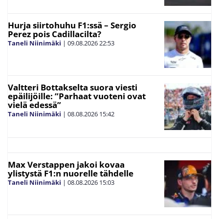
Hurja siirtohuhu F1:ssä – Sergio
Perez pois Cadillacilta?
Taneli Niinimäki
|
09.08.2026
22:53
Valtteri Bottakselta suora viesti
epäilijöille: ”Parhaat vuoteni ovat
vielä edessä”
Taneli Niinimäki
|
08.08.2026
15:42
Max Verstappen jakoi kovaa
ylistystä F1:n nuorelle tähdelle
Taneli Niinimäki
|
08.08.2026
15:03