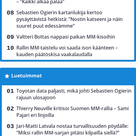
– ”Kaikki alkaa palaa”
Sebastien Ogierin kartanlukija kertoo
pysäyttävistä hetkistä: ”Nostin katseeni ja näin
suuret puut edessämme”
Valtteri Bottas nappasi paikan MM-kisoihin
Rallin MM-taistelu voi saada ison käänteen –
kauden päätöskisa vaakalaudalla
Luetuimmat
Toyotan data paljasti, mikä johti Sebastien Ogierin
rajuun ulosajoon
Thierry Neuville kritisoi Suomen MM-rallia – Sami
Pajari eri linjoilla
Jari-Matti Latvala nostaa turvallisuuden pöydälle:
”Miksi rallin MM-sarjan pitäisi kilpailla siellä?”