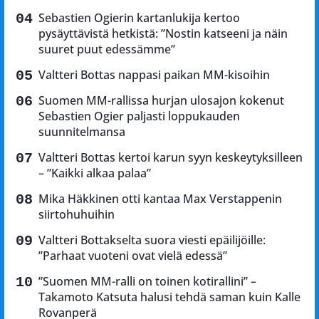
Sebastien Ogierin kartanlukija kertoo
pysäyttävistä hetkistä: ”Nostin katseeni ja näin
suuret puut edessämme”
Valtteri Bottas nappasi paikan MM-kisoihin
Suomen MM-rallissa hurjan ulosajon kokenut
Sebastien Ogier paljasti loppukauden
suunnitelmansa
Valtteri Bottas kertoi karun syyn keskeytyksilleen
– ”Kaikki alkaa palaa”
Mika Häkkinen otti kantaa Max Verstappenin
siirtohuhuihin
Valtteri Bottakselta suora viesti epäilijöille:
”Parhaat vuoteni ovat vielä edessä”
”Suomen MM-ralli on toinen kotirallini” –
Takamoto Katsuta halusi tehdä saman kuin Kalle
Rovanperä