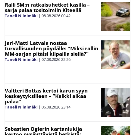
Ralli SM:n ratkaisuhetket käsillä –
sarja palaa tositoimiin Kiteellä
Taneli Niinimäki
|
08.08.2026
00:42
Jari-Matti Latvala nostaa
turvallisuuden pöydälle: ”Miksi rallin
MM-sarjan pitäisi kilpailla siellä?”
Taneli Niinimäki
|
07.08.2026
22:26
Valtteri Bottas kertoi karun syyn
keskeytyksilleen – ”Kaikki alkaa
palaa”
Taneli Niinimäki
|
06.08.2026
23:14
Sebastien Ogierin kartanlukija
kertoo pysäyttävistä hetkistä: