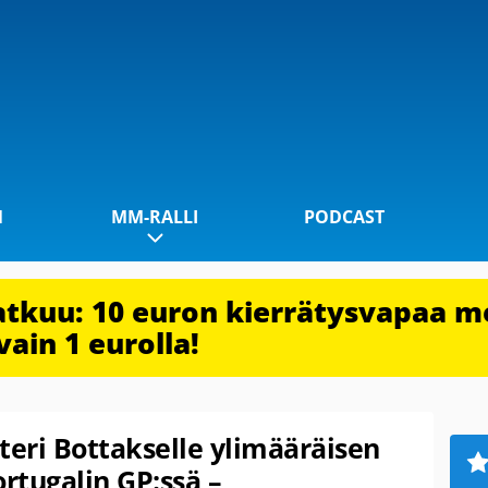
1
MM-RALLI
PODCAST
jatkuu: 10 euron kierrätysvapaa m
vain 1 eurolla!
teri Bottakselle ylimääräisen
rtugalin GP:ssä –