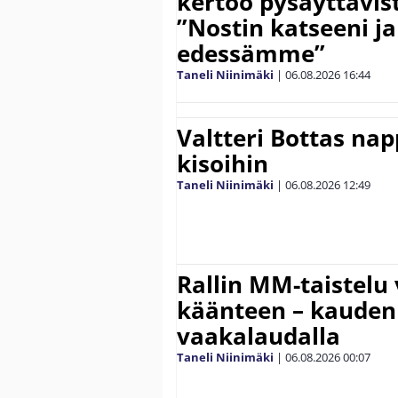
kertoo pysäyttävist
”Nostin katseeni j
edessämme”
Taneli Niinimäki
|
06.08.2026
16:44
Valtteri Bottas na
kisoihin
Taneli Niinimäki
|
06.08.2026
12:49
Rallin MM-taistelu 
käänteen – kauden
vaakalaudalla
Taneli Niinimäki
|
06.08.2026
00:07