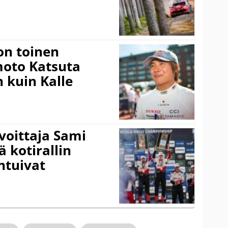
on toinen
amoto Katsuta
 kuin Kalle
voittaja Sami
ä kotirallin
ntuivat