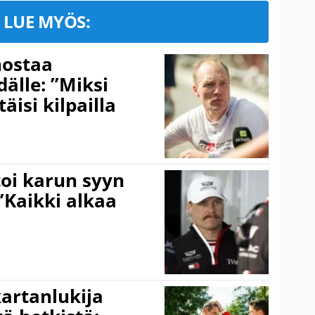
LUE MYÖS:
nostaa
älle: ”Miksi
äisi kilpailla
toi karun syyn
”Kaikki alkaa
kartanlukija