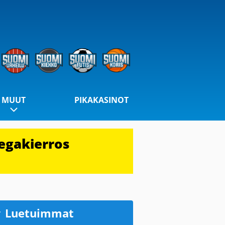
MUUT
PIKAKASINOT
egakierros
Luetuimmat