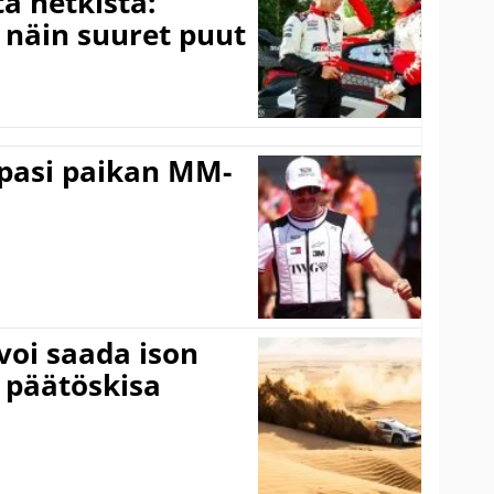
ä hetkistä:
a näin suuret puut
ppasi paikan MM-
voi saada ison
 päätöskisa