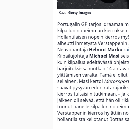
Kuva:
Getty Images
Portugalin GP tarjosi draamaa m
kilpailun nopeimman kierroksen 
Hollantilaisen nopein kierros my
aiheutti ihmetystä Verstappenin
Neuvonantaja
Helmut Marko
ra
Kilpailujohtaja
Michael Masi
sei
kuin kilpailua edeltävässä ohjei
harjoituksissa mutkan 14 antava
ylittämisen varalta. Tämä ei ollu
sellainen, Masi kertoi
Motorsport
saavat pysyvän edun ratarajarikke
kierros tultaisiin tutkimaan. – J
jälkeen oli selvää, että hän oli r
tuonut hänelle kilpailun nopeim
Verstappenin kierros hylättiin n
hollantilaista kellotanut Bottas 