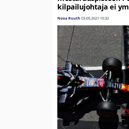
kilpailujohtaja ei y
Nooa Ruuth
03.05.2021
10:32