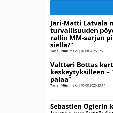
Jari-Matti Latvala 
turvallisuuden pöyd
rallin MM-sarjan pit
siellä?”
Taneli Niinimäki
|
07.08.2026
22:26
Valtteri Bottas ker
keskeytyksilleen – 
palaa”
Taneli Niinimäki
|
06.08.2026
23:14
Sebastien Ogierin 