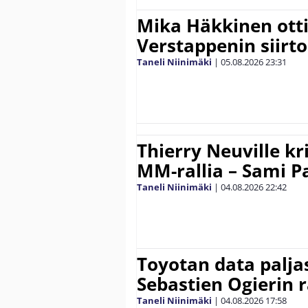
Mika Häkkinen ott
Verstappenin siirt
Taneli Niinimäki
|
05.08.2026
23:31
Thierry Neuville kr
MM-rallia – Sami Paj
Taneli Niinimäki
|
04.08.2026
22:42
Toyotan data paljas
Sebastien Ogierin 
Taneli Niinimäki
|
04.08.2026
17:58