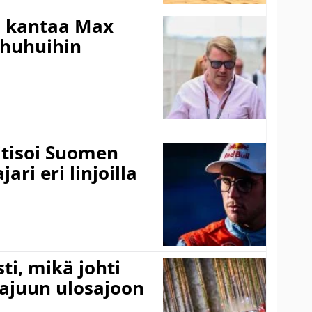
i kantaa Max
ohuhuihin
itisoi Suomen
ari eri linjoilla
ti, mikä johti
rajuun ulosajoon