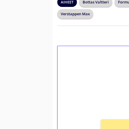
AIHEET
Bottas Valtteri
Formu
Verstappen Max
1€ = 10€ arvosta 
kierrätystä!
Talleta 1€
Saat heti 50 ilmaiskierr
kierros)!
Ei kierrätysvaatimusta!