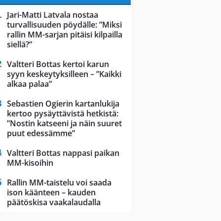
Jari-Matti Latvala nostaa
turvallisuuden pöydälle: ”Miksi
rallin MM-sarjan pitäisi kilpailla
siellä?”
Valtteri Bottas kertoi karun
syyn keskeytyksilleen – ”Kaikki
alkaa palaa”
Sebastien Ogierin kartanlukija
kertoo pysäyttävistä hetkistä:
”Nostin katseeni ja näin suuret
puut edessämme”
Valtteri Bottas nappasi paikan
MM-kisoihin
Rallin MM-taistelu voi saada
ison käänteen – kauden
päätöskisa vaakalaudalla