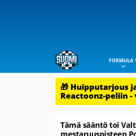
FORMULA 
🎁 Huipputarjous 
Reactoonz-peliin - 
Tämä sääntö toi Valt
mestaruuspisteen Po