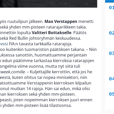
yös ruutulipun jälkeen.
Max Verstappen
menetti
sekä yhden mm-pisteen ratarajarikkeen takia.
önnettiin lopulta
Valtteri Bottakselle
. Päätös
 sekä Red Bullin johtoryhmän keskuudessa.
ivosi
FIA:n tavasta tarkkailla ratarajoja.
soo kuitenkin tuomariston päätöksen takana. – Niin
stuksessa sanottiin, huomattuamme perjantain
n edun päätimme tarkastaa kierroksia ratarajojen
t ongelma viime vuonna, mutta nyt siitä tuli
week.comille.
– Kuljettajille kerrottiin, että jos he
estä, kuten ohitus tai nopea minisektori, niin
a katsottuamme Verstappenin kierroksen kilpailun
ikkonut mutkan 14 rajoja. Hän sai edun, mikä olisi
man kierroksen sekä yhden mm-pisteen.
opeasti, joten nopeimman kierroksen juuri ennen
sai yhden mm-pisteen lisää tilastoonsa.