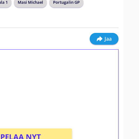
la 1
Masi Michael
Portugalin GP
Jaa
ilmaiskierroksia ilman
osta Tuohi 1000 -peliin (arvo 0,20€ per
PELAA NYT