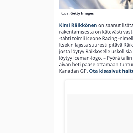
Kuva:
Getty Images
Kimi Räikkönen
on saanut lisätä
rakentamisesta on kätevästi vas
-tähti toimii Iceone Racing -nim
Itsekin lajista suuresti pitävä R
josta löytyy Räikköselle uskollis
löytyy Iceman-logo. – Pyörä tallin
aivan heti pääse ottamaan tuntuma
Kanadan GP.
Ota kisasivut halt