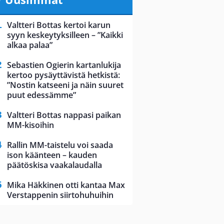
Valtteri Bottas kertoi karun
syyn keskeytyksilleen – ”Kaikki
alkaa palaa”
Sebastien Ogierin kartanlukija
kertoo pysäyttävistä hetkistä:
”Nostin katseeni ja näin suuret
puut edessämme”
Valtteri Bottas nappasi paikan
MM-kisoihin
Rallin MM-taistelu voi saada
ison käänteen – kauden
päätöskisa vaakalaudalla
Mika Häkkinen otti kantaa Max
Verstappenin siirtohuhuihin