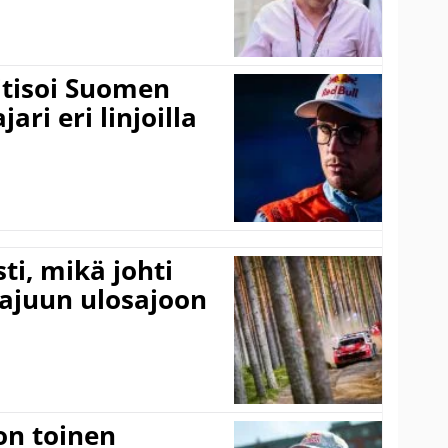
itisoi Suomen
ari eri linjoilla
ti, mikä johti
rajuun ulosajoon
on toinen