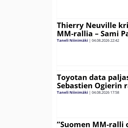
Thierry Neuville kr
MM-rallia – Sami Paj
Taneli Niinimäki
|
04.08.2026
22:42
Toyotan data paljas
Sebastien Ogierin 
Taneli Niinimäki
|
04.08.2026
17:58
”Suomen MM-ralli 