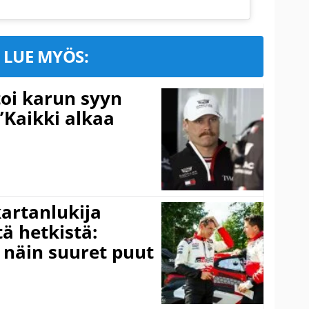
LUE MYÖS:
toi karun syyn
”Kaikki alkaa
kartanlukija
ä hetkistä:
a näin suuret puut