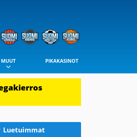
MUUT
PIKAKASINOT
egakierros
Luetuimmat