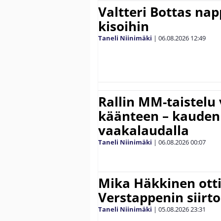
Valtteri Bottas na
kisoihin
Taneli Niinimäki
|
06.08.2026
12:49
Rallin MM-taistelu 
käänteen – kauden
vaakalaudalla
Taneli Niinimäki
|
06.08.2026
00:07
Mika Häkkinen ott
Verstappenin siirt
Taneli Niinimäki
|
05.08.2026
23:31