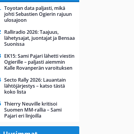
Toyotan data paljasti, mikä
johti Sebastien Ogierin rajuun
ulosajoon
Ralliradio 2026: Taajuus,
lähetysajat, juontajat ja Bensaa
Suonissa
EK15: Sami Pajari lähetti viestin
Ogierille – paljasti aiemmin
Kalle Rovanperän varoituksen
Secto Rally 2026: Lauantain
lähtöjärjestys – katso tästä
koko lista
Thierry Neuville kritisoi
Suomen MM-rallia – Sami
Pajari eri linjoilla
Uusimmat