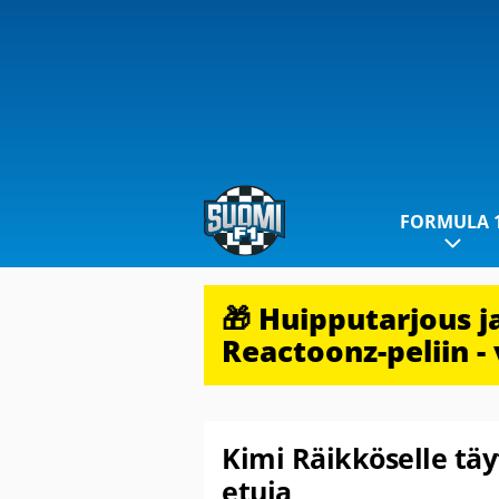
FORMULA 
🎁 Huipputarjous 
Reactoonz-peliin - 
Kimi Räikköselle täy
etuja