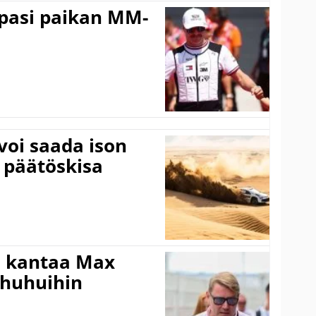
ppasi paikan MM-
voi saada ison
 päätöskisa
i kantaa Max
ohuhuihin