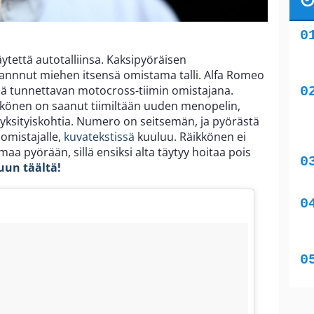
ytettä autotalliinsa. Kaksipyöräisen
tannnut miehen itsensä omistama talli. Alfa Romeo
ellä tunnettavan motocross-tiimin omistajana.
äikkönen on saanut tiimiltään uuden menopelin,
ia yksityiskohtia. Numero on seitsemän, ja pyörästä
 omistajalle,
kuvatekstissä
kuuluu. Räikkönen ei
a pyörään, sillä ensiksi alta täytyy hoitaa pois
uun täältä!