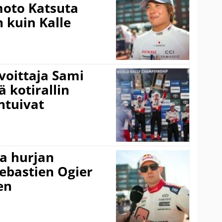
amoto Katsuta
 kuin Kalle
voittaja Sami
ä kotirallin
ntuivat
a hurjan
ebastien Ogier
en