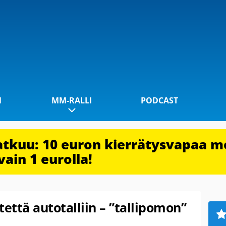
1
MM-RALLI
PODCAST
jatkuu: 10 euron kierrätysvapaa m
vain 1 eurolla!
tettä autotalliin – ”tallipomon”