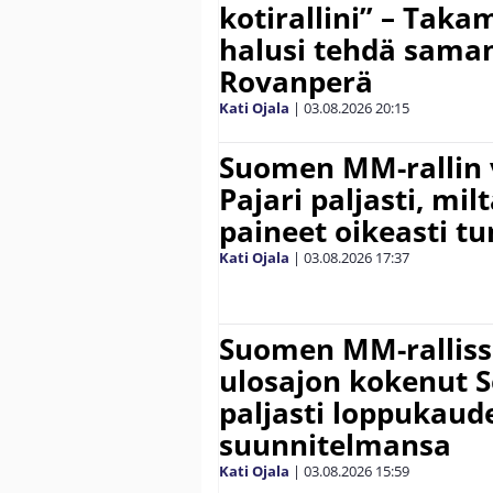
kotirallini” – Tak
halusi tehdä saman
Rovanperä
Kati Ojala
|
03.08.2026
20:15
Suomen MM-rallin 
Pajari paljasti, milt
paineet oikeasti tu
Kati Ojala
|
03.08.2026
17:37
Suomen MM-ralliss
ulosajon kokenut S
paljasti loppukaud
suunnitelmansa
Kati Ojala
|
03.08.2026
15:59