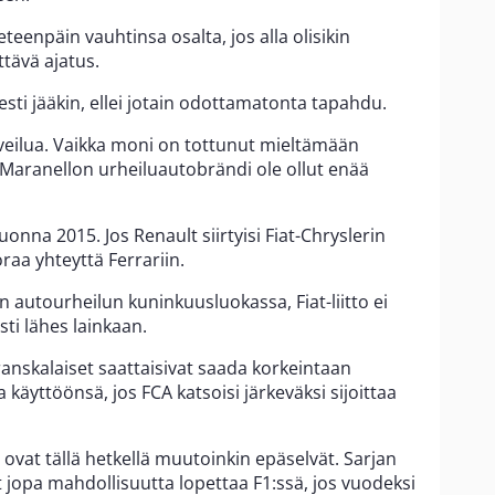
teenpäin vauhtinsa osalta, jos alla olisikin
ttävä ajatus.
sti jääkin, ellei jotain odottamatonta tapahdu.
veilua. Vaikka moni on tottunut mieltämään
sa Maranellon urheiluautobrändi ole ollut enää
 vuonna 2015. Jos Renault siirtyisi Fiat-Chryslerin
uoraa yhteyttä Ferrariin.
n autourheilun kuninkuusluokassa, Fiat-liitto ei
sti lähes lainkaan.
nskalaiset saattaisivat saada korkeintaan
käyttöönsä, jos FCA katsoisi järkeväksi sijoittaa
 ovat tällä hetkellä muutoinkin epäselvät. Sarjan
yt jopa mahdollisuutta lopettaa F1:ssä, jos vuodeksi