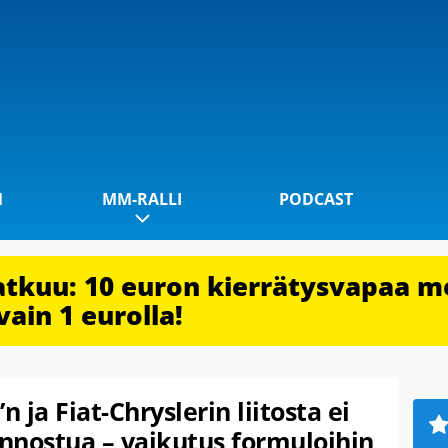
1
MM-RALLI
PODCAST
jatkuu: 10 euron kierrätysvapaa m
vain 1 eurolla!
ja Fiat-Chryslerin liitosta ei
innostua – vaikutus formuloihin