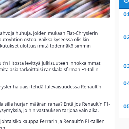
vahvoja huhuja, joiden mukaan Fiat-Chryslerin
 autoyhtiön ostoa. Vaikka kyseessä olisikin
ikutukset ulottuisi mitä todennäköisimmin
t’n liitosta levittyä julkisuuteen innokkaimmat
mitä asia tarkoittaisi ranskalaisfirman F1-tallin
rysler haluaisi tehdä tulevaisuudessa Renault’n
aisille hurjan määrän rahaa? Entä jos Renault’n F1-
symyksiä, joihin vastauksen tarjoaa vain aika.
ohtaisiko kauppa Ferrarin ja Renault’n F1-tallien
een.