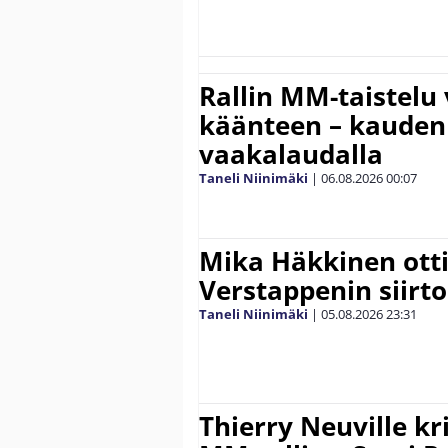
Rallin MM-taistelu 
käänteen – kauden
vaakalaudalla
Taneli Niinimäki
|
06.08.2026
00:07
Mika Häkkinen ott
Verstappenin siirt
Taneli Niinimäki
|
05.08.2026
23:31
Thierry Neuville kr