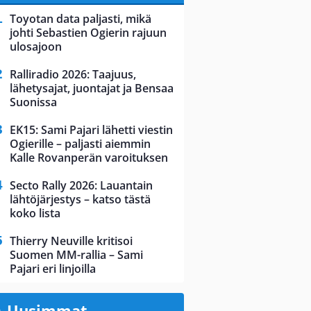
Toyotan data paljasti, mikä
johti Sebastien Ogierin rajuun
ulosajoon
Ralliradio 2026: Taajuus,
lähetysajat, juontajat ja Bensaa
Suonissa
EK15: Sami Pajari lähetti viestin
Ogierille – paljasti aiemmin
Kalle Rovanperän varoituksen
Secto Rally 2026: Lauantain
lähtöjärjestys – katso tästä
koko lista
Thierry Neuville kritisoi
Suomen MM-rallia – Sami
Pajari eri linjoilla
Uusimmat