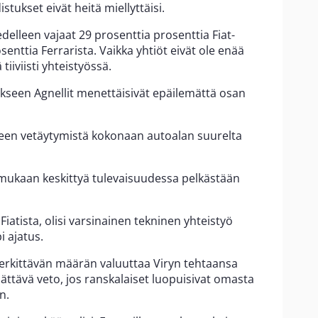
tukset eivät heitä miellyttäisi.
elleen vajaat 29 prosenttia prosenttia Fiat-
senttia Ferrarista. Vaikka yhtiöt eivät ole enää
tiiviisti yhteistyössä.
ukseen Agnellit menettäisivät epäilemättä osan
een vetäytymistä kokonaan autoalan suurelta
n mukaan keskittyä tulevaisuudessa pelkästään
 Fiatista, olisi varsinainen tekninen yhteistyö
 ajatus.
 merkittävän määrän valuuttaa Viryn tehtaansa
lättävä veto, jos ranskalaiset luopuisivat omasta
n.