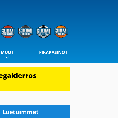
MUUT
PIKAKASINOT
egakierros
Luetuimmat