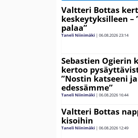
Valtteri Bottas ker
keskeytyksilleen – 
palaa”
Taneli Niinimäki
|
06.08.2026
23:14
Sebastien Ogierin 
kertoo pysäyttävist
”Nostin katseeni j
edessämme”
Taneli Niinimäki
|
06.08.2026
16:44
Valtteri Bottas na
kisoihin
Taneli Niinimäki
|
06.08.2026
12:49