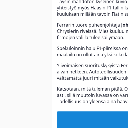
Täysin mahdoton kyseinen kuvio ei
yhteistyö myös Haasin F1-tallin ka
kuulukaan millään tavoin Fiatin s
Ferrarin tuore puheenjohtaja
Jo
Chryslerin riveissä. Mies kuuluu 
firmojen välillä tulee säilymään.
Spekuloinnin halu F1-piireissä o
maalailu on ollut aina yksi koko 
Ylivoimaisen suorituskykyistä Fer
aivan hetkeen. Autoteollisuuden pu
välttämättä juuri mitään vaikutuk
Katsotaan, mitä tuleman pitää. 
asti, sillä muutoin luvassa on va
Todellisuus on yleensä aina haave