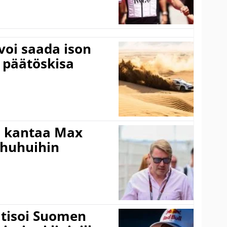
voi saada ison
 päätöskisa
i kantaa Max
ohuhuihin
itisoi Suomen