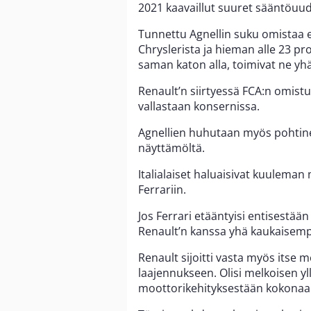
2021 kaavaillut suuret sääntöuudis
Tunnettu Agnellin suku omistaa ed
Chryslerista ja hieman alle 23 pro
saman katon alla, toimivat ne yhä 
Renault’n siirtyessä FCA:n omist
vallastaan konsernissa.
Agnellien huhutaan myös pohtin
näyttämöltä.
Italialaiset haluaisivat kuulema
Ferrariin.
Jos Ferrari etääntyisi entisestään
Renault’n kanssa yhä kaukaisempi
Renault sijoitti vasta myös itse
laajennukseen. Olisi melkoisen yl
moottorikehityksestään kokonaa