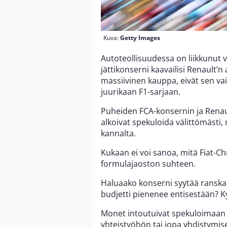
Kuva:
Getty Images
Autoteollisuudessa on liikkunut 
jättikonserni kaavailisi Renault’n
massiivinen kauppa, eivät sen va
juurikaan F1-sarjaan.
Puheiden FCA-konsernin ja Renaul
alkoivat spekuloida välittömästi, 
kannalta.
Kukaan ei voi sanoa, mitä Fiat-Ch
formulajaoston suhteen.
Haluaako konserni syytää ranskal
budjetti pienenee entisestään? Ky
Monet intoutuivat spekuloimaan j
yhteistyöhön tai jopa yhdistymis