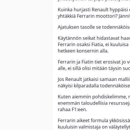
Kuinka hurjasti Renault hyppäisi e
yhtäkkiä Ferrarin moottori? Jänni
Ajatuksen tasolle se todennäköise
Käytännön seikat hidastavat haa
Ferrarin osaksi Fiatia, ei kuului
hetkeen konsernin alla.
Ferrarin ja Fiatin tiet erosivat jo
alle, ei sillä olisi mitään täysin s
Jos Renault jatkaisi samaan mallii
näkyisi kilparadalla todennäköise
Kuten aiemmin pohdiskelimme, ra
enemmän taloudellisia resursseja 
rahaa F1:een.
Ferrarin aikeet formula ykkösissä
kuuluisin valmistaja on väläytell