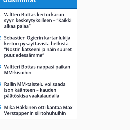
Valtteri Bottas kertoi karun
syyn keskeytyksilleen – ”Kaikki
alkaa palaa”
Sebastien Ogierin kartanlukija
kertoo pysäyttävistä hetkistä:
”Nostin katseeni ja näin suuret
puut edessämme”
Valtteri Bottas nappasi paikan
MM-kisoihin
Rallin MM-taistelu voi saada
ison käänteen – kauden
päätöskisa vaakalaudalla
Mika Häkkinen otti kantaa Max
Verstappenin siirtohuhuihin