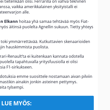
 tietenkään olisi. Ferrarilla on vahva tekninen
nssa, vaikka amerikkalainen yksityistalli ei
ateenvarjon alle.
hn Elkann
hoitaa yhä samaa tehtävää myös Fiat-
myös äitinsä puolelta Agnellin sukuun. Tietty yhteys
n toki ymmärrettävää. Kutkuttavien skenaarioiden
lajin hauskimmista puolista.
rari-Renault’ta ei kuitenkaan kannata odotella
olella tapahtuvalla yritysfuusiolla ei olisi
sia F1-sirkukseen.
Odotuksia emme suosittele nostamaan aivan pilviin
rmastikin ainakin jonkin asteinen pettymys.
ita tylsempi.
LUE MYÖS: