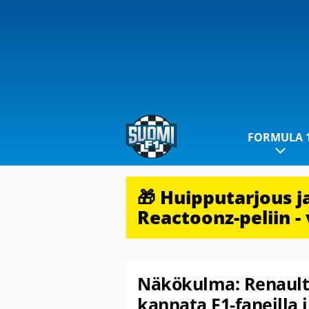
FORMULA 
🎁 Huipputarjous 
Reactoonz-peliin - 
Näkökulma: Renault’n 
kannata F1-faneilla 