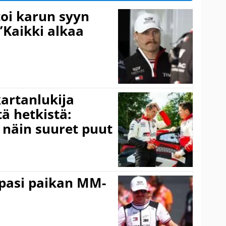
toi karun syyn
”Kaikki alkaa
kartanlukija
ä hetkistä:
a näin suuret puut
ppasi paikan MM-