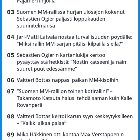
Pajari eri linjoilla
Suomen MM-rallissa hurjan ulosajon kokenut
Sebastien Ogier paljasti loppukauden
suunnitelmansa
Jari-Matti Latvala nostaa turvallisuuden pöydälle:
”Miksi rallin MM-sarjan pitäisi kilpailla siellä?”
Sebastien Ogierin kartanlukija kertoo
pysäyttävistä hetkistä: ”Nostin katseeni ja näin
suuret puut edessämme”
Valtteri Bottas nappasi paikan MM-kisoihin
”Suomen MM-ralli on toinen kotirallini” –
Takamoto Katsuta halusi tehdä saman kuin Kalle
Rovanperä
Valtteri Bottas kertoi karun syyn keskeytyksilleen
– ”Kaikki alkaa palaa”
Mika Häkkinen otti kantaa Max Verstappenin