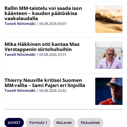
Rallin MM-taistelu voi saada ison
käänteen – kauden päätöskisa
vaakalaudalla
Taneli Niinimäki
|
06.08.2026
00:07
Mika Häkkinen otti kantaa Max
Verstappenin siirtohuhuihin
Taneli Niinimäki
|
05.08.2026
23:31
Thierry Neuville kritisoi Suomen
MM-rallia – Sami Pajari eri linjoilla
Taneli Niinimäki
|
04.08.2026
22:42
AIHEET
Formula 1
McLaren
Pääuutiset