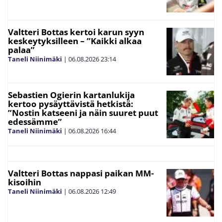
Valtteri Bottas kertoi karun syyn
keskeytyksilleen – ”Kaikki alkaa
palaa”
Taneli Niinimäki
|
06.08.2026
23:14
Sebastien Ogierin kartanlukija
kertoo pysäyttävistä hetkistä:
”Nostin katseeni ja näin suuret puut
edessämme”
Taneli Niinimäki
|
06.08.2026
16:44
Valtteri Bottas nappasi paikan MM-
kisoihin
Taneli Niinimäki
|
06.08.2026
12:49