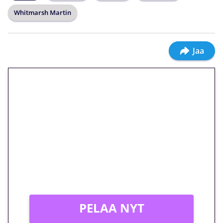
Whitmarsh Martin
Jaa
🎁 Huipputarjous jatkuu: 10
euron kierrätysvapaa
megakierros Reactoonz-
peliin – vain 1 eurolla!
Peli: Reactoonz
Vain uusille asiakkaille!
PELAA NYT