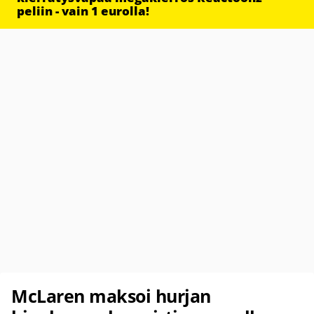
peliin - vain 1 eurolla!
McLaren maksoi hurjan