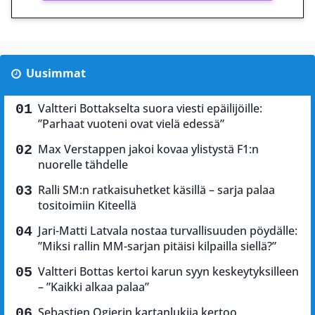
Uusimmat
Valtteri Bottakselta suora viesti epäilijöille:
”Parhaat vuoteni ovat vielä edessä”
Max Verstappen jakoi kovaa ylistystä F1:n
nuorelle tähdelle
Ralli SM:n ratkaisuhetket käsillä – sarja palaa
tositoimiin Kiteellä
Jari-Matti Latvala nostaa turvallisuuden pöydälle:
”Miksi rallin MM-sarjan pitäisi kilpailla siellä?”
Valtteri Bottas kertoi karun syyn keskeytyksilleen
– ”Kaikki alkaa palaa”
Sebastien Ogierin kartanlukija kertoo