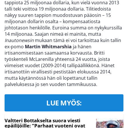
tappiota 25 miljoonaa dollaria, kun vielä vuonna 2013
talli teki voittoa 19 miljoonaa dollaria. Tilitiedoista
näkyy suuren tappion muodostuvan pääosin – 15
miljoonan dollarin osalta – kompensaatiosta
johtotason henkilölle. Euroina summa on nykykurssilla
14 miljoonaa. Saajan nimeä ei mainita, mutta
Inautonewsin
mukaan tämä ei voi tarkoittaa kuin tallin
ex-pomo
Martin Whitmarshia
ja hänen
irtisanomisestaan saamaansa korvausta. Britti
työskenteli McLarenilla yhteensä 24 vuotta, joista
viimeiset vuodet (2009-2014) tallipäällikkönä. Hänet
irtisanottiin virallisesti pestistään elokuussa 2014,
mutta käytännössä hän oli lopettanut tallin
palveluksessa jo sen vuoden tammikuussa.
LUE MYÖS:
Valtteri Bottakselta suora viesti
epäilijöille: ”Parhaat vuoteni ovat