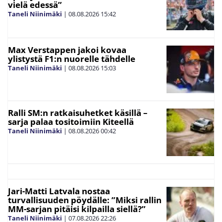
vielä edessä”
Taneli Niinimäki
|
08.08.2026
15:42
Max Verstappen jakoi kovaa
ylistystä F1:n nuorelle tähdelle
Taneli Niinimäki
|
08.08.2026
15:03
Ralli SM:n ratkaisuhetket käsillä –
sarja palaa tositoimiin Kiteellä
Taneli Niinimäki
|
08.08.2026
00:42
Jari-Matti Latvala nostaa
turvallisuuden pöydälle: ”Miksi rallin
MM-sarjan pitäisi kilpailla siellä?”
Taneli Niinimäki
|
07.08.2026
22:26