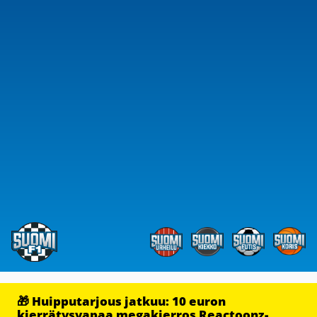
🎁 Huipputarjous jatkuu: 10 euron
kierrätysvapaa megakierros Reactoonz-