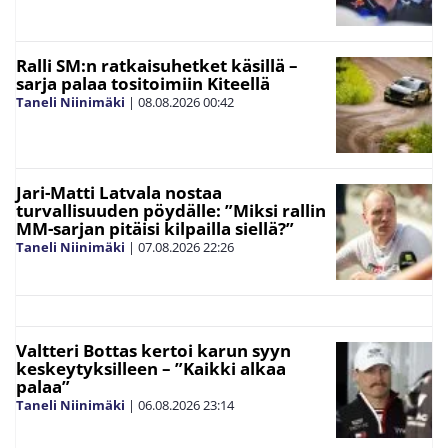
Ralli SM:n ratkaisuhetket käsillä –
sarja palaa tositoimiin Kiteellä
Taneli Niinimäki
|
08.08.2026
00:42
Jari-Matti Latvala nostaa
turvallisuuden pöydälle: ”Miksi rallin
MM-sarjan pitäisi kilpailla siellä?”
Taneli Niinimäki
|
07.08.2026
22:26
Valtteri Bottas kertoi karun syyn
keskeytyksilleen – ”Kaikki alkaa
palaa”
Taneli Niinimäki
|
06.08.2026
23:14