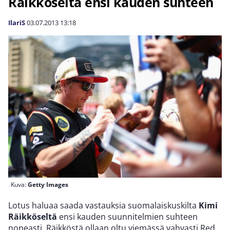
Räikköseltä ensi kauden suhteen
IlariS
03.07.2013
13:18
Kuva:
Getty Images
Lotus haluaa saada vastauksia suomalaiskuskilta
Kimi
Räikköseltä
ensi kauden suunnitelmien suhteen
nopeasti. Räikköstä ollaan oltu viemässä vahvasti Red