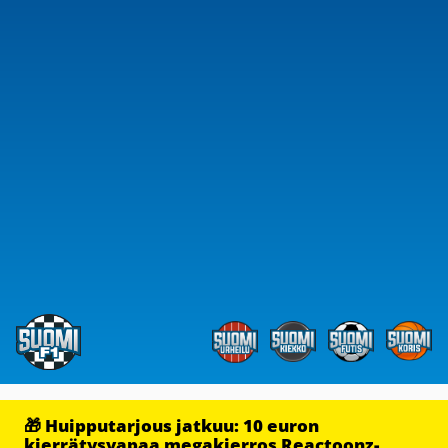
🎁 Huipputarjous jatkuu: 10 euron
kierrätysvapaa megakierros Reactoonz-