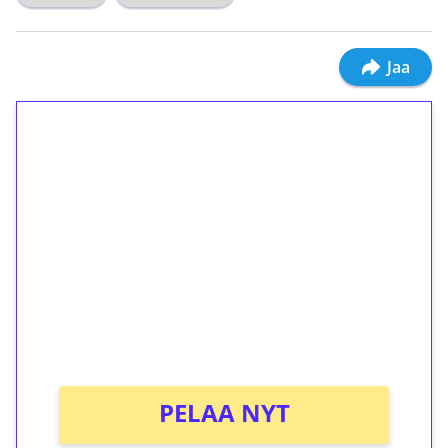
Jaa
1€ = 10€ arvosta
ilmaiskierroksia ilman
kierrätystä!
Talleta 1€
Saat heti 50 ilmaiskierrosta Tuohi 1000 -
peliin (arvo 0,20€ per kierros)!
Ei kierrätysvaatimusta!
PELAA NYT