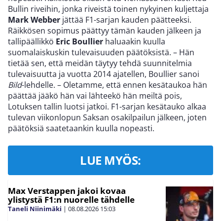
Bullin riveihin, jonka riveistä toinen nykyinen kuljettaja
Mark Webber
jättää F1-sarjan kauden päätteeksi.
Räikkösen sopimus päättyy tämän kauden jälkeen ja
tallipäällikkö
Eric Boullier
haluaakin kuulla
suomalaiskuskin tulevaisuuden päätöksistä. – Hän
tietää sen, että meidän täytyy tehdä suunnitelmia
tulevaisuutta ja vuotta 2014 ajatellen, Boullier sanoi
Bild
-lehdelle. – Oletamme, että ennen kesätaukoa hän
päättää jääkö hän vai lähteekö hän meiltä pois,
Lotuksen tallin luotsi jatkoi. F1-sarjan kesätauko alkaa
tulevan viikonlopun Saksan osakilpailun jälkeen, joten
päätöksiä saatetaankin kuulla nopeasti.
LUE MYÖS:
Max Verstappen jakoi kovaa
ylistystä F1:n nuorelle tähdelle
Taneli Niinimäki
|
08.08.2026
15:03