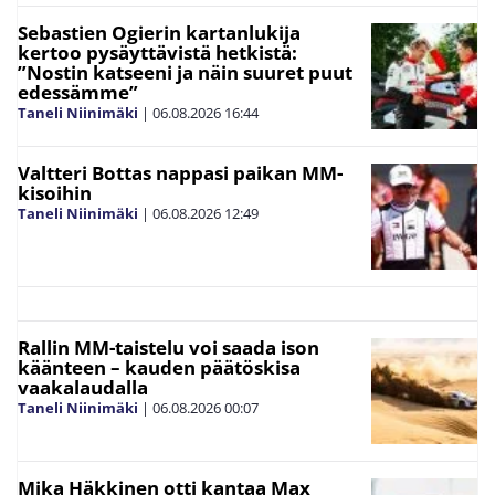
Sebastien Ogierin kartanlukija
kertoo pysäyttävistä hetkistä:
”Nostin katseeni ja näin suuret puut
edessämme”
Taneli Niinimäki
|
06.08.2026
16:44
Valtteri Bottas nappasi paikan MM-
kisoihin
Taneli Niinimäki
|
06.08.2026
12:49
Rallin MM-taistelu voi saada ison
käänteen – kauden päätöskisa
vaakalaudalla
Taneli Niinimäki
|
06.08.2026
00:07
Mika Häkkinen otti kantaa Max