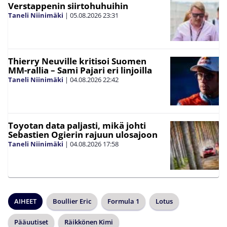
Verstappenin siirtohuhuihin
Taneli Niinimäki
|
05.08.2026
23:31
Thierry Neuville kritisoi Suomen
MM-rallia – Sami Pajari eri linjoilla
Taneli Niinimäki
|
04.08.2026
22:42
Toyotan data paljasti, mikä johti
Sebastien Ogierin rajuun ulosajoon
Taneli Niinimäki
|
04.08.2026
17:58
AIHEET
Boullier Eric
Formula 1
Lotus
Pääuutiset
Räikkönen Kimi