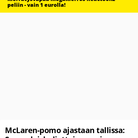
peliin - vain 1 eurolla!
McLaren-pomo ajastaan tallissa: