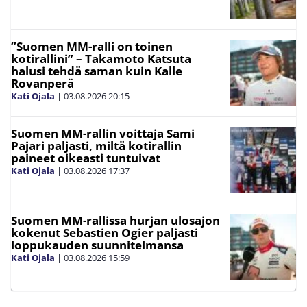
”Suomen MM-ralli on toinen
kotirallini” – Takamoto Katsuta
halusi tehdä saman kuin Kalle
Rovanperä
Kati Ojala
|
03.08.2026
20:15
Suomen MM-rallin voittaja Sami
Pajari paljasti, miltä kotirallin
paineet oikeasti tuntuivat
Kati Ojala
|
03.08.2026
17:37
Suomen MM-rallissa hurjan ulosajon
kokenut Sebastien Ogier paljasti
loppukauden suunnitelmansa
Kati Ojala
|
03.08.2026
15:59