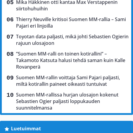
Mika Häkkinen otti kantaa Max Verstappenin
siirtohuhuihin
Thierry Neuville kritisoi Suomen MM-rallia – Sami
Pajari eri linjoilla
Toyotan data paljasti, mikä johti Sebastien Ogierin
rajuun ulosajoon
”Suomen MM-ralli on toinen kotirallini” –
Takamoto Katsuta halusi tehdä saman kuin Kalle
Rovanperä
Suomen MM-rallin voittaja Sami Pajari paljasti,
miltä kotirallin paineet oikeasti tuntuivat
Suomen MM-rallissa hurjan ulosajon kokenut
Sebastien Ogier paljasti loppukauden
suunnitelmansa
Luetuimmat