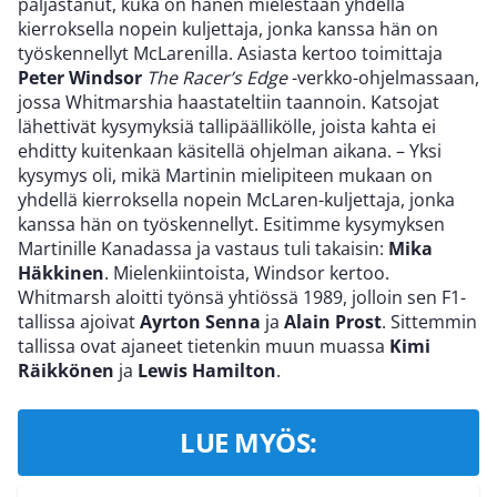
paljastanut, kuka on hänen mielestään yhdellä
kierroksella nopein kuljettaja, jonka kanssa hän on
työskennellyt McLarenilla. Asiasta kertoo toimittaja
Peter Windsor
The Racer’s Edge
-verkko-ohjelmassaan,
jossa Whitmarshia haastateltiin taannoin. Katsojat
lähettivät kysymyksiä tallipäällikölle, joista kahta ei
ehditty kuitenkaan käsitellä ohjelman aikana. – Yksi
kysymys oli, mikä Martinin mielipiteen mukaan on
yhdellä kierroksella nopein McLaren-kuljettaja, jonka
kanssa hän on työskennellyt. Esitimme kysymyksen
Martinille Kanadassa ja vastaus tuli takaisin:
Mika
Häkkinen
. Mielenkiintoista, Windsor kertoo.
Whitmarsh aloitti työnsä yhtiössä 1989, jolloin sen F1-
tallissa ajoivat
Ayrton Senna
ja
Alain Prost
. Sittemmin
tallissa ovat ajaneet tietenkin muun muassa
Kimi
Räikkönen
ja
Lewis Hamilton
.
LUE MYÖS: