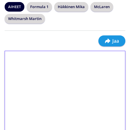
AIHEET
Formula 1
Häkkinen Mika
McLaren
Whitmarsh Martin
Jaa
1€ = 10€ arvosta
ilmaiskierroksia ilman
kierrätystä!
Talleta 1€
Saat heti 50 ilmaiskierrosta Tuohi 1000 -
peliin (arvo 0,20€ per kierros)!
Ei kierrätysvaatimusta!