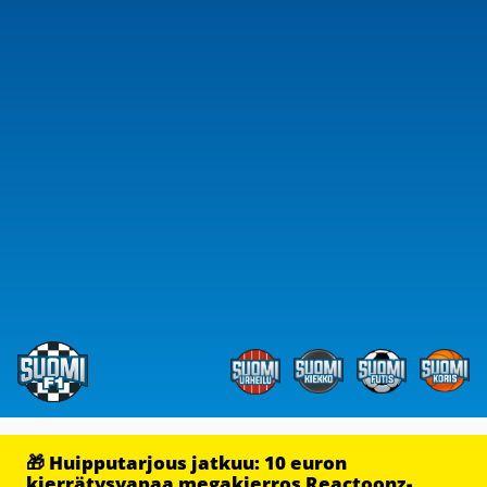
🎁 Huipputarjous jatkuu: 10 euron
kierrätysvapaa megakierros Reactoonz-