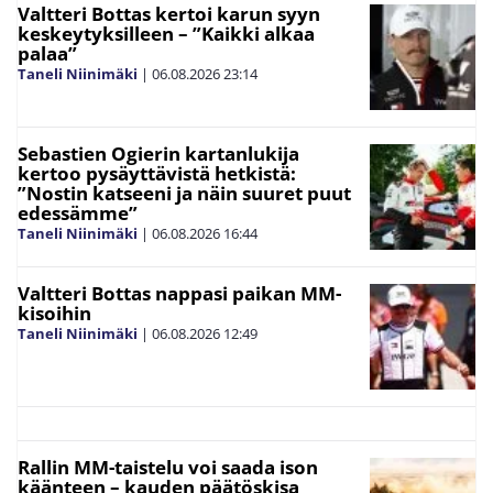
Valtteri Bottas kertoi karun syyn
keskeytyksilleen – ”Kaikki alkaa
palaa”
Taneli Niinimäki
|
06.08.2026
23:14
Sebastien Ogierin kartanlukija
kertoo pysäyttävistä hetkistä:
”Nostin katseeni ja näin suuret puut
edessämme”
Taneli Niinimäki
|
06.08.2026
16:44
Valtteri Bottas nappasi paikan MM-
kisoihin
Taneli Niinimäki
|
06.08.2026
12:49
Rallin MM-taistelu voi saada ison
käänteen – kauden päätöskisa