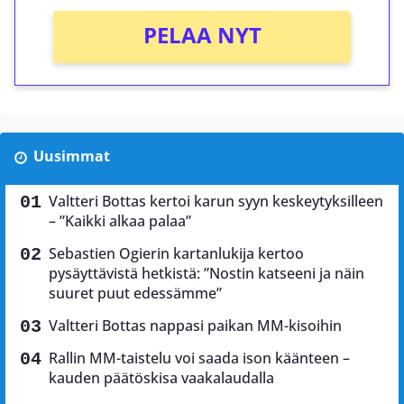
PELAA NYT
Uusimmat
Valtteri Bottas kertoi karun syyn keskeytyksilleen
– ”Kaikki alkaa palaa”
Sebastien Ogierin kartanlukija kertoo
pysäyttävistä hetkistä: ”Nostin katseeni ja näin
suuret puut edessämme”
Valtteri Bottas nappasi paikan MM-kisoihin
Rallin MM-taistelu voi saada ison käänteen –
kauden päätöskisa vaakalaudalla