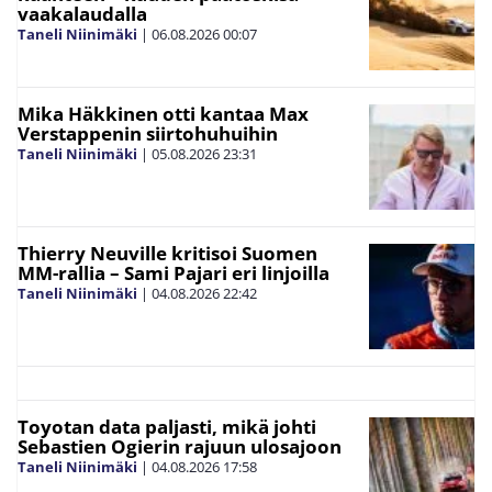
vaakalaudalla
Taneli Niinimäki
|
06.08.2026
00:07
Mika Häkkinen otti kantaa Max
Verstappenin siirtohuhuihin
Taneli Niinimäki
|
05.08.2026
23:31
Thierry Neuville kritisoi Suomen
MM-rallia – Sami Pajari eri linjoilla
Taneli Niinimäki
|
04.08.2026
22:42
Toyotan data paljasti, mikä johti
Sebastien Ogierin rajuun ulosajoon
Taneli Niinimäki
|
04.08.2026
17:58