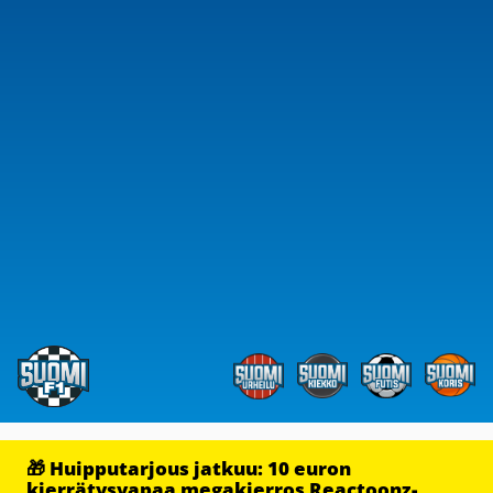
🎁 Huipputarjous jatkuu: 10 euron
kierrätysvapaa megakierros Reactoonz-