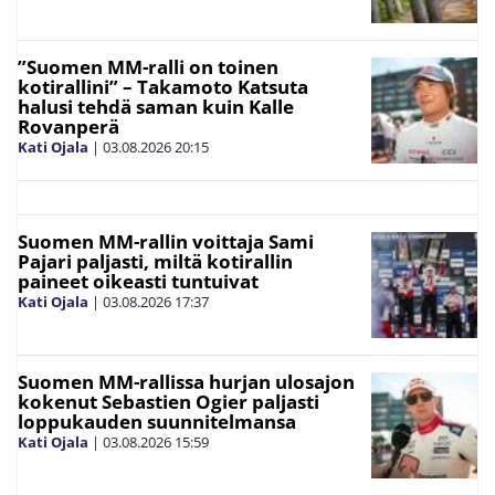
”Suomen MM-ralli on toinen
kotirallini” – Takamoto Katsuta
halusi tehdä saman kuin Kalle
Rovanperä
Kati Ojala
|
03.08.2026
20:15
Suomen MM-rallin voittaja Sami
Pajari paljasti, miltä kotirallin
paineet oikeasti tuntuivat
Kati Ojala
|
03.08.2026
17:37
Suomen MM-rallissa hurjan ulosajon
kokenut Sebastien Ogier paljasti
loppukauden suunnitelmansa
Kati Ojala
|
03.08.2026
15:59