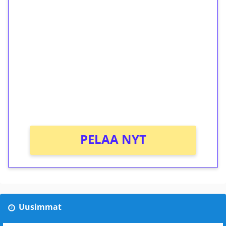
1€ = 10€ arvosta
ilmaiskierroksia ilman
kierrätystä!
Talleta 1€
Saat heti 50 ilmaiskierrosta Tuohi 1000 -
peliin (arvo 0,20€ per kierros)!
Ei kierrätysvaatimusta!
PELAA NYT
Uusimmat