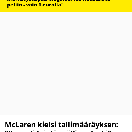
peliin - vain 1 eurolla!
McLaren kielsi tallimääräyksen: