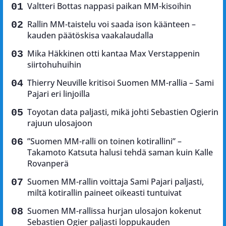
Valtteri Bottas nappasi paikan MM-kisoihin
Rallin MM-taistelu voi saada ison käänteen –
kauden päätöskisa vaakalaudalla
Mika Häkkinen otti kantaa Max Verstappenin
siirtohuhuihin
Thierry Neuville kritisoi Suomen MM-rallia – Sami
Pajari eri linjoilla
Toyotan data paljasti, mikä johti Sebastien Ogierin
rajuun ulosajoon
”Suomen MM-ralli on toinen kotirallini” –
Takamoto Katsuta halusi tehdä saman kuin Kalle
Rovanperä
Suomen MM-rallin voittaja Sami Pajari paljasti,
miltä kotirallin paineet oikeasti tuntuivat
Suomen MM-rallissa hurjan ulosajon kokenut
Sebastien Ogier paljasti loppukauden