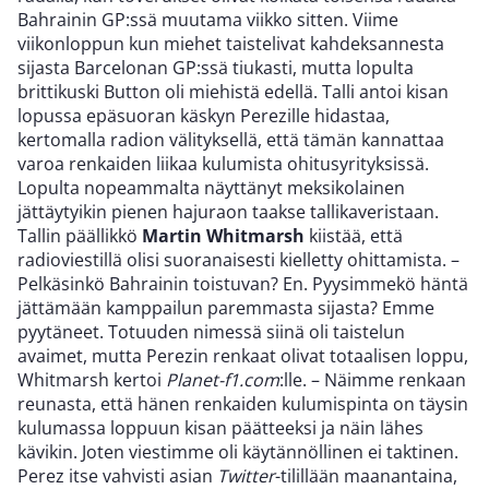
Bahrainin GP:ssä muutama viikko sitten. Viime
viikonloppun kun miehet taistelivat kahdeksannesta
sijasta Barcelonan GP:ssä tiukasti, mutta lopulta
brittikuski Button oli miehistä edellä. Talli antoi kisan
lopussa epäsuoran käskyn Perezille hidastaa,
kertomalla radion välityksellä, että tämän kannattaa
varoa renkaiden liikaa kulumista ohitusyrityksissä.
Lopulta nopeammalta näyttänyt meksikolainen
jättäytyikin pienen hajuraon taakse tallikaveristaan.
Tallin päällikkö
Martin Whitmarsh
kiistää, että
radioviestillä olisi suoranaisesti kielletty ohittamista. –
Pelkäsinkö Bahrainin toistuvan? En. Pyysimmekö häntä
jättämään kamppailun paremmasta sijasta? Emme
pyytäneet. Totuuden nimessä siinä oli taistelun
avaimet, mutta Perezin renkaat olivat totaalisen loppu,
Whitmarsh kertoi
Planet-f1.com
:lle. – Näimme renkaan
reunasta, että hänen renkaiden kulumispinta on täysin
kulumassa loppuun kisan päätteeksi ja näin lähes
kävikin. Joten viestimme oli käytännöllinen ei taktinen.
Perez itse vahvisti asian
Twitter
-tilillään maanantaina,