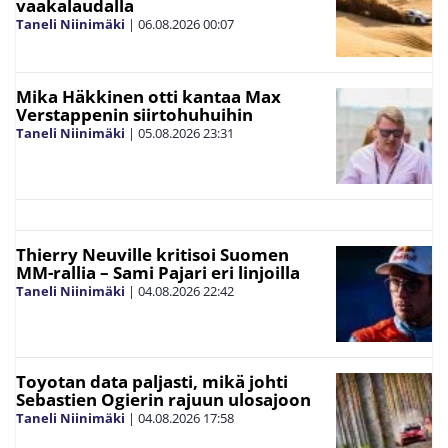
vaakalaudalla
Taneli Niinimäki
|
06.08.2026
00:07
Mika Häkkinen otti kantaa Max
Verstappenin siirtohuhuihin
Taneli Niinimäki
|
05.08.2026
23:31
Thierry Neuville kritisoi Suomen
MM-rallia – Sami Pajari eri linjoilla
Taneli Niinimäki
|
04.08.2026
22:42
Toyotan data paljasti, mikä johti
Sebastien Ogierin rajuun ulosajoon
Taneli Niinimäki
|
04.08.2026
17:58