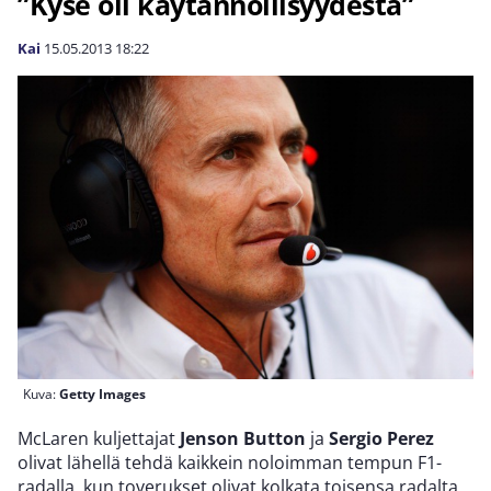
”Kyse oli käytännöllisyydestä”
Kai
15.05.2013
18:22
Kuva:
Getty Images
McLaren kuljettajat
Jenson Button
ja
Sergio Perez
olivat lähellä tehdä kaikkein noloimman tempun F1-
radalla, kun toverukset olivat kolkata toisensa radalta