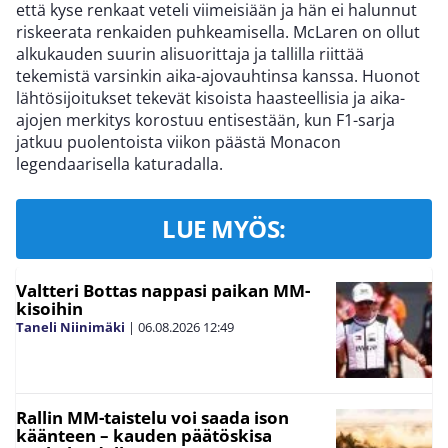
että kyse renkaat veteli viimeisiään ja hän ei halunnut
riskeerata renkaiden puhkeamisella. McLaren on ollut
alkukauden suurin alisuorittaja ja tallilla riittää
tekemistä varsinkin aika-ajovauhtinsa kanssa. Huonot
lähtösijoitukset tekevät kisoista haasteellisia ja aika-
ajojen merkitys korostuu entisestään, kun F1-sarja
jatkuu puolentoista viikon päästä Monacon
legendaarisella katuradalla.
LUE MYÖS:
Valtteri Bottas nappasi paikan MM-
kisoihin
Taneli Niinimäki
|
06.08.2026
12:49
Rallin MM-taistelu voi saada ison
käänteen – kauden päätöskisa