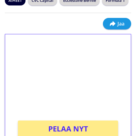
AIHEET
CVC Capital
Ecclestone Bernie
Formula 1
Jaa
1€ = 10€ arvosta
ilmaiskierroksia ilman
kierrätystä!
Talleta 1€
Saat heti 50 ilmaiskierrosta Tuohi 1000 -
peliin (arvo 0,20€ per kierros)!
Ei kierrätysvaatimusta!
PELAA NYT