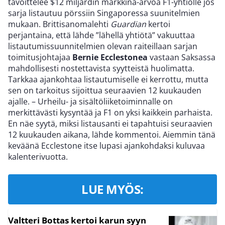
tavoittelee $12 miljardin markkina-arvoa F1-yhtiölle jos
sarja listautuu pörssiin Singaporessa suunitelmien
mukaan. Brittisanomalehti
Guardian
kertoi
perjantaina, että lähde ”lähellä yhtiötä” vakuuttaa
listautumissuunnitelmien olevan raiteillaan sarjan
toimitusjohtajaa
Bernie Ecclestonea
vastaan Saksassa
mahdollisesti nostettavista syytteistä huolimatta.
Tarkkaa ajankohtaa listautumiselle ei kerrottu, mutta
sen on tarkoitus sijoittua seuraavien 12 kuukauden
ajalle. – Urheilu- ja sisältöliiketoiminnalle on
merkittävästi kysyntää ja F1 on yksi kaikkein parhaista.
En näe syytä, miksi listausanti ei tapahtuisi seuraavien
12 kuukauden aikana, lähde kommentoi. Aiemmin tänä
keväänä Ecclestone itse lupasi ajankohdaksi kuluvaa
kalenterivuotta.
LUE MYÖS:
Valtteri Bottas kertoi karun syyn