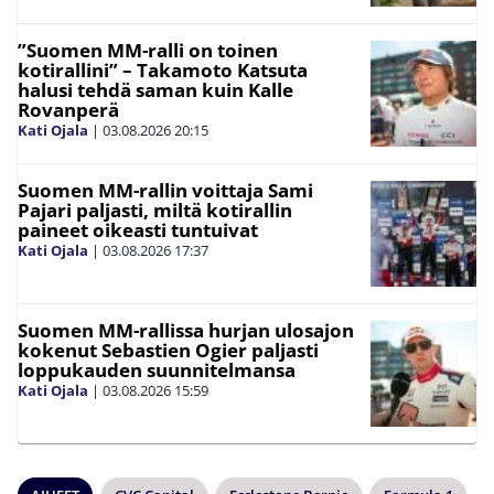
”Suomen MM-ralli on toinen
kotirallini” – Takamoto Katsuta
halusi tehdä saman kuin Kalle
Rovanperä
Kati Ojala
|
03.08.2026
20:15
Suomen MM-rallin voittaja Sami
Pajari paljasti, miltä kotirallin
paineet oikeasti tuntuivat
Kati Ojala
|
03.08.2026
17:37
Suomen MM-rallissa hurjan ulosajon
kokenut Sebastien Ogier paljasti
loppukauden suunnitelmansa
Kati Ojala
|
03.08.2026
15:59