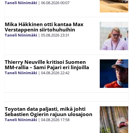
Taneli Niinimäki
|
06.08.2026
00:07
Mika Häkkinen otti kantaa Max
Verstappenin siirtohuhuihin
Taneli Niinimäki
|
05.08.2026
23:31
Thierry Neuville kritisoi Suomen
MM-rallia – Sami Pajari eri linjoilla
Taneli Niinimäki
|
04.08.2026
22:42
Toyotan data paljasti, mikä johti
Sebastien Ogierin rajuun ulosajoon
Taneli Niinimäki
|
04.08.2026
17:58