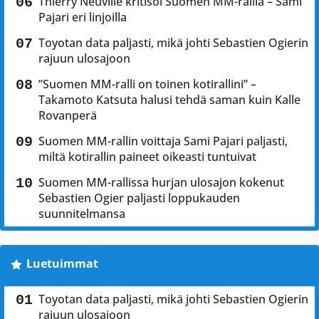
Thierry Neuville kritisoi Suomen MM-rallia – Sami
Pajari eri linjoilla
Toyotan data paljasti, mikä johti Sebastien Ogierin
rajuun ulosajoon
”Suomen MM-ralli on toinen kotirallini” –
Takamoto Katsuta halusi tehdä saman kuin Kalle
Rovanperä
Suomen MM-rallin voittaja Sami Pajari paljasti,
miltä kotirallin paineet oikeasti tuntuivat
Suomen MM-rallissa hurjan ulosajon kokenut
Sebastien Ogier paljasti loppukauden
suunnitelmansa
Luetuimmat
Toyotan data paljasti, mikä johti Sebastien Ogierin
rajuun ulosajoon