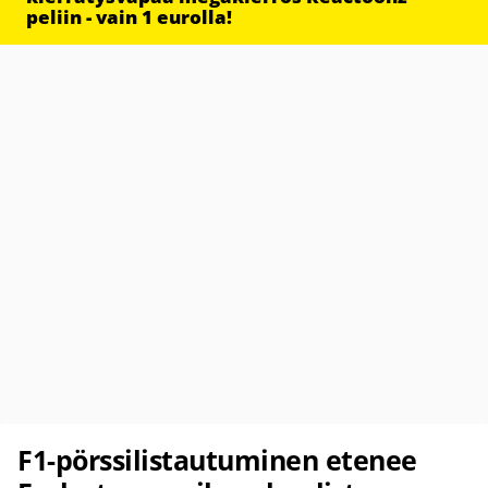
peliin - vain 1 eurolla!
F1-pörssilistautuminen etenee