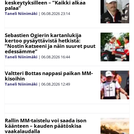
keskeytyksilleen – ”Kaikki alkaa
palaa”
Taneli Niinimäki
|
06.08.2026
23:14
Sebastien Ogierin kartanlukija
kertoo pysäyttävistä hetkistä:
”Nostin katseeni ja näin suuret puut
edessämme”
Taneli Niinimäki
|
06.08.2026
16:44
Valtteri Bottas nappasi paikan MM-
kisoihin
Taneli Niinimäki
|
06.08.2026
12:49
Rallin MM-taistelu voi saada ison
käänteen – kauden päätöskisa
vaakalaudalla