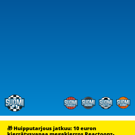
🎁 Huipputarjous jatkuu: 10 euron
kierrätysvapaa megakierros Reactoonz-