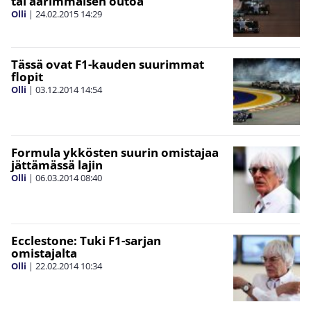
tai äärimmäisen outoa”
Olli
|
24.02.2015
14:29
Tässä ovat F1-kauden suurimmat
flopit
Olli
|
03.12.2014
14:54
Formula ykkösten suurin omistajaa
jättämässä lajin
Olli
|
06.03.2014
08:40
Ecclestone: Tuki F1-sarjan
omistajalta
Olli
|
22.02.2014
10:34