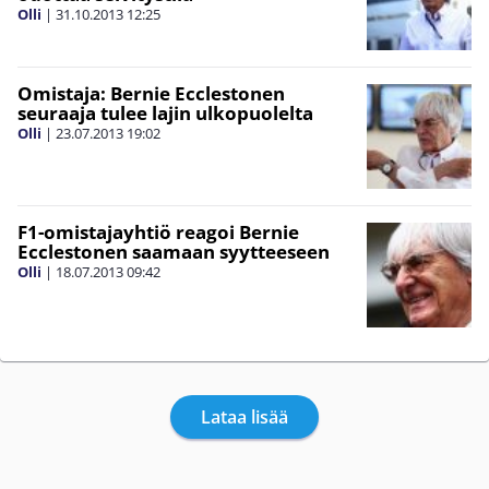
Olli
|
31.10.2013
12:25
Omistaja: Bernie Ecclestonen
seuraaja tulee lajin ulkopuolelta
Olli
|
23.07.2013
19:02
F1-omistajayhtiö reagoi Bernie
Ecclestonen saamaan syytteeseen
Olli
|
18.07.2013
09:42
Lataa lisää