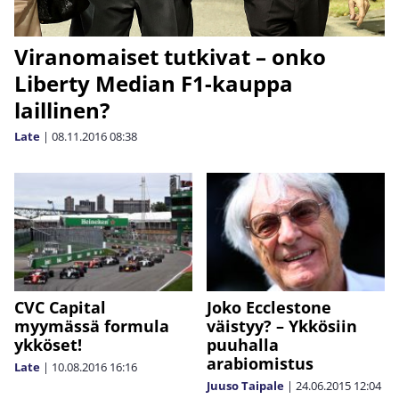
Viranomaiset tutkivat – onko
Liberty Median F1-kauppa
laillinen?
Late
|
08.11.2016
08:38
CVC Capital
Joko Ecclestone
myymässä formula
väistyy? – Ykkösiin
ykköset!
puuhalla
arabiomistus
Late
|
10.08.2016
16:16
Juuso Taipale
|
24.06.2015
12:04