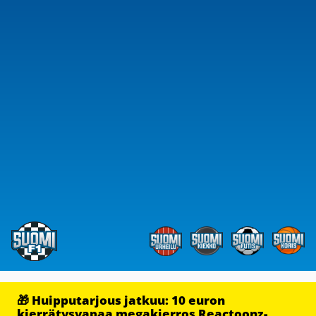
🎁 Huipputarjous jatkuu: 10 euron
kierrätysvapaa megakierros Reactoonz-