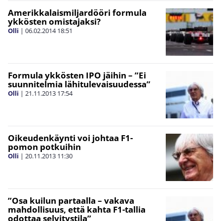
Amerikkalaismiljardööri formula
ykkösten omistajaksi?
Olli
|
06.02.2014
18:51
Formula ykkösten IPO jäihin – ”Ei
suunnitelmia lähitulevaisuudessa”
Olli
|
21.11.2013
17:54
Oikeudenkäynti voi johtaa F1-
pomon potkuihin
Olli
|
20.11.2013
11:30
”Osa kuilun partaalla – vakava
mahdollisuus, että kahta F1-tallia
odottaa selvitystila”