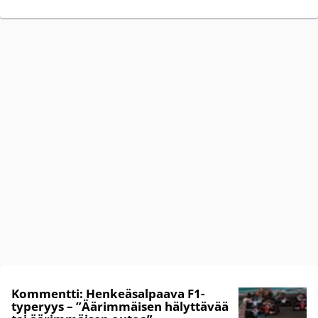
Kommentti: Henkeäsalpaava F1-
typeryys – ”Äärimmäisen hälyttävää