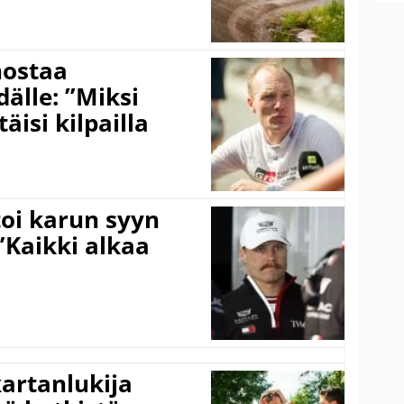
nostaa
älle: ”Miksi
äisi kilpailla
toi karun syyn
”Kaikki alkaa
kartanlukija