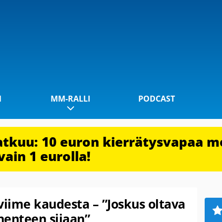
1
MM-RALLI
PODCAST
jatkuu: 10 euron kierrätysvapaa m
vain 1 eurolla!
iime kaudesta – ”Joskus oltava
enteen sijaan”