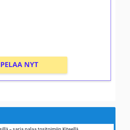
osta Tuohi 1000 -peliin (arvo 0,20€ per
PELAA NYT
illä – sarja palaa tositoimiin Kiteellä