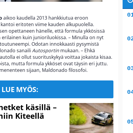
o
aikoo kaudella 2013 hankkiutua eroon
 kantoi eritoten viime kauden alkupuolella.
n opettaneen hänelle, että formula ykkösissä
erilainen kuin junioriluokissa. – Minulla on nyt
toutuneempi. Odotan innokkaasti pysymistä
donado sanaili
Autosportin
mukaan. – Ehkä
 autolla ei ollut suorituskykyä voittaa jokaista kisaa.
ista, mutta formula ykköset ovat täysin eri juttu.
menenteen sijaan, Maldonado filosofoi.
LUE MYÖS:
hetket käsillä –
iin Kiteellä