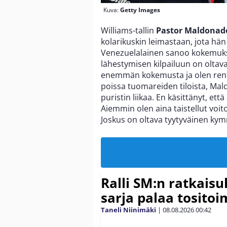
Kuva:
Getty Images
Williams-tallin
Pastor Maldonad
kolarikuskin leimastaan, jota hän
Venezuelalainen sanoo kokemukse
lähestymisen kilpailuun on oltava 
enemmän kokemusta ja olen ren
poissa tuomareiden tiloista, Mal
puristin liikaa. En käsittänyt, että
Aiemmin olen aina taistellut voito
Joskus on oltava tyytyväinen kym
Ralli SM:n ratkaisu
sarja palaa tositoim
Taneli Niinimäki
|
08.08.2026
00:42