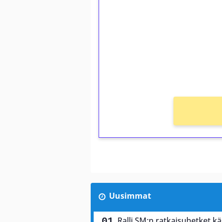
kierrätystä!
Talleta 1€
Saat heti 50 ilmaiskierr
kierros)!
Ei kierrätysvaatimusta!
Uusimmat
Ralli SM:n ratkaisuhetket käs