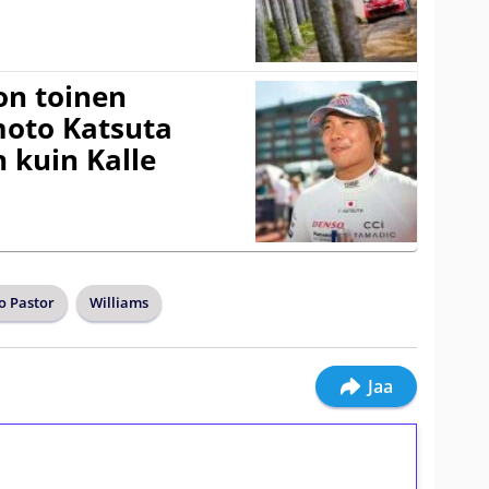
on toinen
amoto Katsuta
 kuin Kalle
 Pastor
Williams
Jaa
ilmaiskierroksia ilman