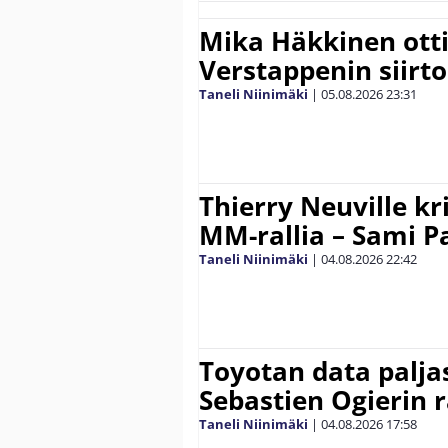
Mika Häkkinen ott
Verstappenin siirt
Taneli Niinimäki
|
05.08.2026
23:31
Thierry Neuville kr
MM-rallia – Sami Paj
Taneli Niinimäki
|
04.08.2026
22:42
Toyotan data paljas
Sebastien Ogierin 
Taneli Niinimäki
|
04.08.2026
17:58