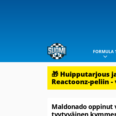
FORMULA 
🎁 Huipputarjous 
Reactoonz-peliin - 
Maldonado oppinut v
tyytyväinen kymmen