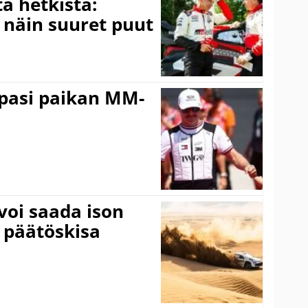
ä hetkistä:
a näin suuret puut
ppasi paikan MM-
voi saada ison
 päätöskisa