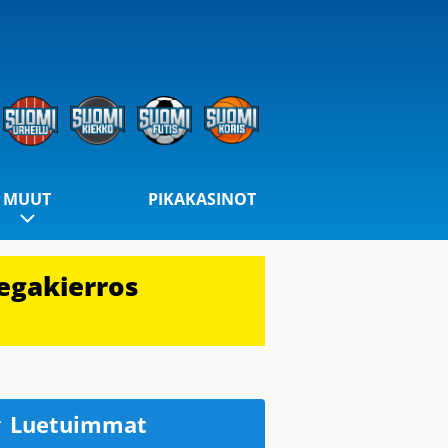
MUUT
PIKAKASINOT
egakierros
Luetuimmat