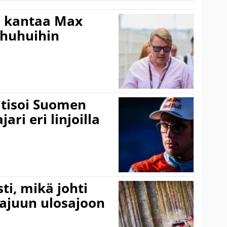
i kantaa Max
ohuhuihin
itisoi Suomen
ari eri linjoilla
ti, mikä johti
rajuun ulosajoon