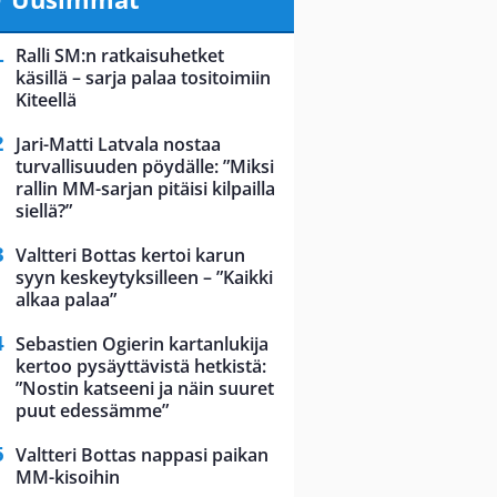
Ralli SM:n ratkaisuhetket
käsillä – sarja palaa tositoimiin
Kiteellä
Jari-Matti Latvala nostaa
turvallisuuden pöydälle: ”Miksi
rallin MM-sarjan pitäisi kilpailla
siellä?”
Valtteri Bottas kertoi karun
syyn keskeytyksilleen – ”Kaikki
alkaa palaa”
Sebastien Ogierin kartanlukija
kertoo pysäyttävistä hetkistä:
”Nostin katseeni ja näin suuret
puut edessämme”
Valtteri Bottas nappasi paikan
MM-kisoihin