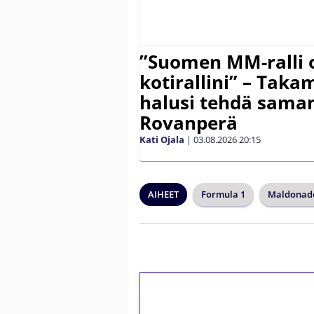
”Suomen MM-ralli 
kotirallini” – Tak
halusi tehdä saman
Rovanperä
Kati Ojala
|
03.08.2026
20:15
AIHEET
Formula 1
Maldonado
1€ = 10€ arvosta 