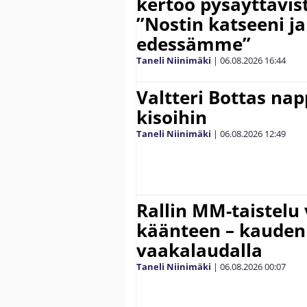
kertoo pysäyttävist
”Nostin katseeni j
edessämme”
Taneli Niinimäki
|
06.08.2026
16:44
Valtteri Bottas na
kisoihin
Taneli Niinimäki
|
06.08.2026
12:49
Rallin MM-taistelu 
käänteen – kauden
vaakalaudalla
Taneli Niinimäki
|
06.08.2026
00:07