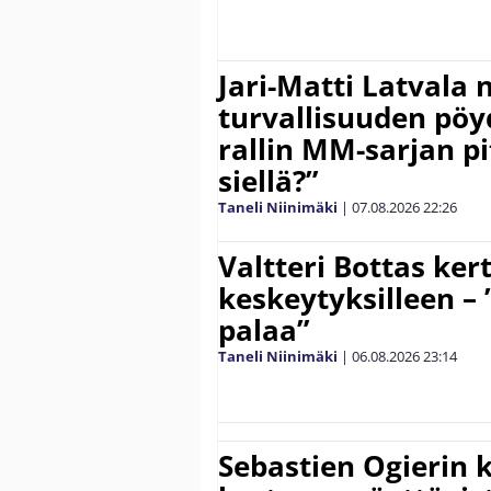
Jari-Matti Latvala 
turvallisuuden pöyd
rallin MM-sarjan pit
siellä?”
Taneli Niinimäki
|
07.08.2026
22:26
Valtteri Bottas ker
keskeytyksilleen – 
palaa”
Taneli Niinimäki
|
06.08.2026
23:14
Sebastien Ogierin 