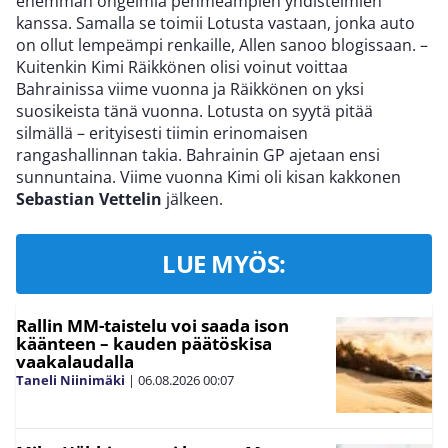
enemmän ongelmia pehmeämpien yhdistelmien
kanssa. Samalla se toimii Lotusta vastaan, jonka auto
on ollut lempeämpi renkaille, Allen sanoo blogissaan. –
Kuitenkin Kimi Räikkönen olisi voinut voittaa
Bahrainissa viime vuonna ja Räikkönen on yksi
suosikeista tänä vuonna. Lotusta on syytä pitää
silmällä – erityisesti tiimin erinomaisen
rangashallinnan takia. Bahrainin GP ajetaan ensi
sunnuntaina. Viime vuonna Kimi oli kisan kakkonen
Sebastian Vettelin
jälkeen.
LUE MYÖS:
Rallin MM-taistelu voi saada ison
käänteen – kauden päätöskisa
vaakalaudalla
Taneli Niinimäki
|
06.08.2026
00:07