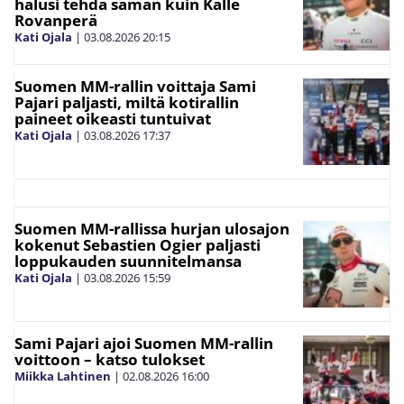
halusi tehdä saman kuin Kalle
Rovanperä
Kati Ojala
|
03.08.2026
20:15
Suomen MM-rallin voittaja Sami
Pajari paljasti, miltä kotirallin
paineet oikeasti tuntuivat
Kati Ojala
|
03.08.2026
17:37
Suomen MM-rallissa hurjan ulosajon
kokenut Sebastien Ogier paljasti
loppukauden suunnitelmansa
Kati Ojala
|
03.08.2026
15:59
Sami Pajari ajoi Suomen MM-rallin
voittoon – katso tulokset
Miikka Lahtinen
|
02.08.2026
16:00