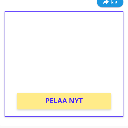
Jaa
1€ = 10€ arvosta
ilmaiskierroksia ilman
kierrätystä!
Talleta 1€
Saat heti 50 ilmaiskierrosta Tuohi 1000 -
peliin (arvo 0,20€ per kierros)!
Ei kierrätysvaatimusta!
PELAA NYT