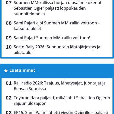
Suomen MM-rallissa hurjan ulosajon kokenut
Sebastien Ogier paljasti loppukauden
suunnitelmansa
Sami Pajari ajoi Suomen MM-rallin voittoon –
katso tulokset
Sami Pajari Suomen MM-rallin voittoon!
Secto Rally 2026: Sunnuntain lähtöjärjestys ja
aikataulu
Luetuimmat
Ralliradio 2026: Taajuus, lähetysajat, juontajat ja
Bensaa Suonissa
Toyotan data paljasti, mikä johti Sebastien Ogierin
rajuun ulosajoon
EK15: Sami Pajari lähetti viestin Ogierille – paljasti