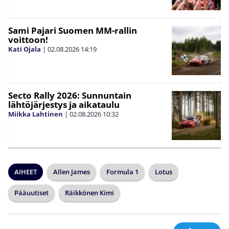
Sami Pajari Suomen MM-rallin
voittoon!
Kati Ojala
|
02.08.2026
14:19
Secto Rally 2026: Sunnuntain
lähtöjärjestys ja aikataulu
Miikka Lahtinen
|
02.08.2026
10:32
AIHEET
Allen James
Formula 1
Lotus
Pääuutiset
Räikkönen Kimi