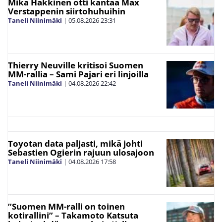
Mika Häkkinen otti kantaa Max
Verstappenin siirtohuhuihin
Taneli Niinimäki
|
05.08.2026
23:31
Thierry Neuville kritisoi Suomen
MM-rallia – Sami Pajari eri linjoilla
Taneli Niinimäki
|
04.08.2026
22:42
Toyotan data paljasti, mikä johti
Sebastien Ogierin rajuun ulosajoon
Taneli Niinimäki
|
04.08.2026
17:58
”Suomen MM-ralli on toinen
kotirallini” – Takamoto Katsuta