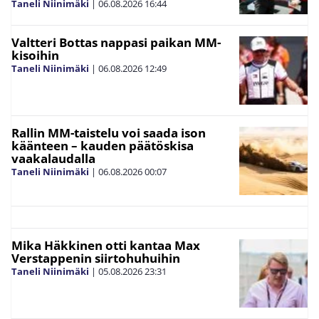
Taneli Niinimäki
|
06.08.2026
16:44
Valtteri Bottas nappasi paikan MM-
kisoihin
Taneli Niinimäki
|
06.08.2026
12:49
Rallin MM-taistelu voi saada ison
käänteen – kauden päätöskisa
vaakalaudalla
Taneli Niinimäki
|
06.08.2026
00:07
Mika Häkkinen otti kantaa Max
Verstappenin siirtohuhuihin
Taneli Niinimäki
|
05.08.2026
23:31