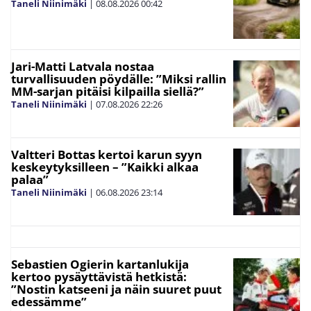
Taneli Niinimäki
|
08.08.2026
00:42
Jari-Matti Latvala nostaa
turvallisuuden pöydälle: ”Miksi rallin
MM-sarjan pitäisi kilpailla siellä?”
Taneli Niinimäki
|
07.08.2026
22:26
Valtteri Bottas kertoi karun syyn
keskeytyksilleen – ”Kaikki alkaa
palaa”
Taneli Niinimäki
|
06.08.2026
23:14
Sebastien Ogierin kartanlukija
kertoo pysäyttävistä hetkistä:
”Nostin katseeni ja näin suuret puut
edessämme”