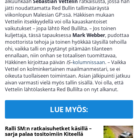
alkuunkaan
Sebastian Vettelin
ratkaisusta, jossa hän
jätti noudattamatta Red Bullin tallimääräystä
viikonlopun Malesian GP:ssä. Häkkisen mukaan
Vettelin itsekkyydellä voi olla kauaskantoiset
vaikutukset – jopa lähtö Red Bullilta. – Jos toinen
kuljettaja, tässä tapauksessa
Mark Webber
, pudottaa
moottorista tehoja ja toinen hyökkää täysillä tehoilla
ohi, vaikka talli on pyytänyt pitämään tilanteen
ennallaan, niin onhan se totaalisen tuomittavaa,
Häkkinen kirjoittaa päivän
IS
–
kolumnissaan
. – Vaikka
Vettel on kolminkertainen maailmanmestari, se ei
oikeuta tuollaiseen toimintaan. Asian jälkipuinti jatkuu
aivan varmasti vielä myös tallin sisällä. Voi olla, että
Vettelin lähtölaskenta Red Bullilta on nyt alkanut.
LUE MYÖS:
Ralli SM:n ratkaisuhetket käsillä –
sarja palaa tositoimiin Kiteellä