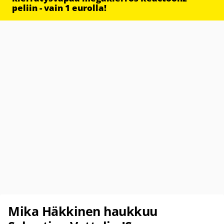
peliin - vain 1 eurolla!
Mika Häkkinen haukkuu