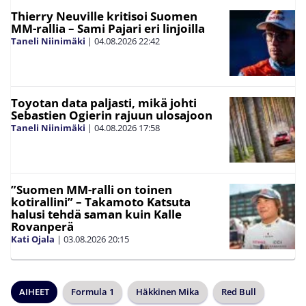
Thierry Neuville kritisoi Suomen
MM-rallia – Sami Pajari eri linjoilla
Taneli Niinimäki
|
04.08.2026
22:42
Toyotan data paljasti, mikä johti
Sebastien Ogierin rajuun ulosajoon
Taneli Niinimäki
|
04.08.2026
17:58
”Suomen MM-ralli on toinen
kotirallini” – Takamoto Katsuta
halusi tehdä saman kuin Kalle
Rovanperä
Kati Ojala
|
03.08.2026
20:15
AIHEET
Formula 1
Häkkinen Mika
Red Bull