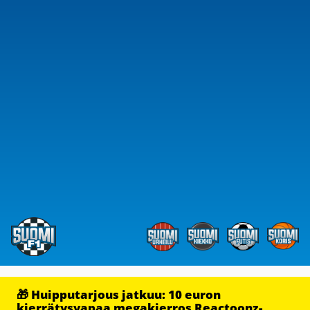
🎁 Huipputarjous jatkuu: 10 euron
kierrätysvapaa megakierros Reactoonz-