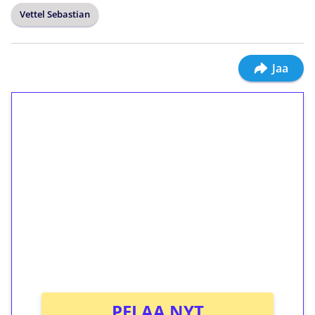
Vettel Sebastian
Jaa
1€ = 10€ arvosta
ilmaiskierroksia ilman
kierrätystä!
Talleta 1€
Saat heti 50 ilmaiskierrosta Tuohi 1000 -
peliin (arvo 0,20€ per kierros)!
Ei kierrätysvaatimusta!
PELAA NYT